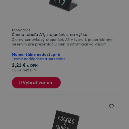
topboards
Čierna tabuľa A7, stojanček L na výšku
Čierny cenovkový stojanček A5 v tvare L je perfektným
riešením pre prezentáciu cien a informácií vo vašom
podniku. Plocha je vhodná na popisovanie - pre všetky
typy kriedových popisovačov, čo umožňuje jednoduché
Momentálne nedostupné
a rýchle zmeny cien alebo informácií. Kriedové
Termín naskladnenia upresníme
popisovače je možné zakúpiť ako príslušenstvo.Vďaka
2
,21 €
s DPH
jeho praktickosti a štýlovému vzhľadu bude váš podnik
1
,80 €
bez DPH
vyzerať profesionálne a atraktívne. Investujte do kvality
a funkčnosti s týmto cenovkovým stojančekom, ktorý je
navrhnutý tak, aby splnil všetky vaše potreby.
Vybrať variant