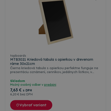
Analytics na
návštevou
zachovanie
uvedenej
stavu relácie.
webovej
stránky.
topboards
MTB3021 Kriedová tabula s opierkou v drevenom
ráme 30x21cm
Čierna kriedová tabula s opierkou perfektne funguje na
prezentáciu oznámení, cenníkov, jedálnych lístkov, v
reštauráciách, baroch, hoteloch, ako aj v obchodoch.
Možno ho postaviť ako stojace na výšku, alebo
Skladom
horizontálne. Rám má vyrobený z kvalitného
Možný osobný odber v
predajni
borovicového dreva. Súčastou balenia je aj 1x biela
7
,63 €
s DPH
krieda
6
,20 €
bez DPH
Vybrať variant