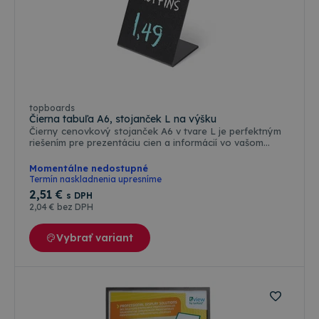
topboards
Čierna tabuľa A6, stojanček L na výšku
Čierny cenovkový stojanček A6 v tvare L je perfektným
riešením pre prezentáciu cien a informácií vo vašom
podniku. Plocha je vhodná na popisovanie - pre všetky
typy kriedových popisovačov, čo umožňuje jednoduché
Momentálne nedostupné
a rýchle zmeny cien alebo informácií. Kriedové
Termín naskladnenia upresníme
popisovače je možné zakúpiť ako príslušenstvo.Vďaka
2
,51 €
s DPH
jeho praktickosti a štýlovému vzhľadu bude váš podnik
2
,04 €
bez DPH
vyzerať profesionálne a atraktívne. Investujte do kvality
a funkčnosti s týmto cenovkovým stojančekom, ktorý je
navrhnutý tak, aby splnil všetky vaše potreby.
Vybrať variant