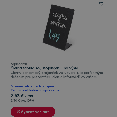
topboards
Čierna tabuľa A5, stojanček L na výšku
Čierny cenovkový stojanček A5 v tvare L je perfektným
riešením pre prezentáciu cien a informácií vo vašom
podniku. Plocha je vhodná na popisovanie - pre všetky
typy kriedových popisovačov, čo umožňuje jednoduché
Momentálne nedostupné
a rýchle zmeny cien alebo informácií. Kriedové
Termín naskladnenia upresníme
popisovače je možné zakúpiť ako príslušenstvo.Vďaka
2
,83 €
s DPH
jeho praktickosti a štýlovému vzhľadu bude váš podnik
2
,30 €
bez DPH
vyzerať profesionálne a atraktívne. Investujte do kvality
a funkčnosti s týmto cenovkovým stojančekom, ktorý je
navrhnutý tak, aby splnil všetky vaše potreby.
Vybrať variant