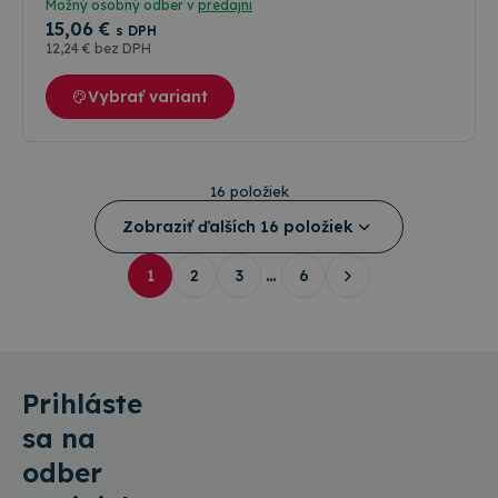
Možný osobný odber v
predajni
15
,06 €
s DPH
12
,24 €
bez DPH
Vybrať variant
16 položiek
Zobraziť ďalších 16 položiek
1
2
3
…
6
Prihláste
sa na
odber