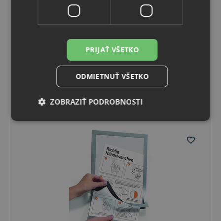
topboards
Samolepiaca tabuľa, puzdro A5 na sklo strieborný
rám magnet.
Samolepiace priehľadné magnetické puzdro, tabula A5
na sklo, steny, drevo a iné nemagnetické povrchy.
PRIJAŤ VŠETKO
Skladom
Možný osobný odber v
predajni
6
,40 €
s DPH
ODMIETNUŤ VŠETKO
5
,20 €
bez DPH
Vybrať variant
ZOBRAZIŤ PODROBNOSTI
Nevyhnutne potrebné
Výkonnosť
Cielenie
Funkcie
Neklasifikované
Nevyhnutne potrebné súbory cookie umožňujú
základné funkcie webovej lokality, ako prihlásenie
používateľa a správa účtu. Webová lokalita sa nedá
správne používať bez nevyhnutne potrebných
súborov cookie.
Poskytovateľ
/
Uplynutie