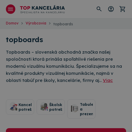
Domov
Výrobcovia
topboards
topboards
Topboards – slovenská obchodná značka našej
spoločnosti ktorá prináša spoľahlivé riešenia pre
modernú vizuálnu komunikáciu. Špecializujeme sa na
kvalitné produkty vizuálnej komunikácie, najmä v
oblasti tabúľ pre školy, kancelárie, firmy aj…
Viac
Tabule
Kancelárske
Školské
a
potreby
potreby
prezentácia