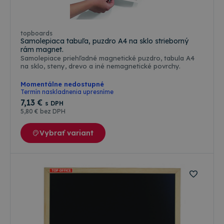
Meno
Popis
Doména
platnosti
CookieScriptConsent
4 týždne
Tento
CookieScript
2 dni
cooki
www.topkancelaria.sk
topboards
použí
Samolepiaca tabuľa, puzdro A4 na sklo strieborný
služb
rám magnet.
Cooki
Scrip
Samolepiace priehľadné magnetické puzdro, tabula A4
zapam
na sklo, steny, drevo a iné nemagnetické povrchy.
predv
súhla
Momentálne nedostupné
súbo
cooki
Termín naskladnenia upresníme
návšt
7
,13 €
s DPH
Je
5
,80 €
bez DPH
nevyh
aby b
cooki
Vybrať variant
Cooki
Scrip
fungo
Google
správ
Privacy Policy
csrfToken
www.topkancelaria.sk
Cookies
Tento
relácie
cooki
spoje
webo
vývoj
platf
Djang
Pytho