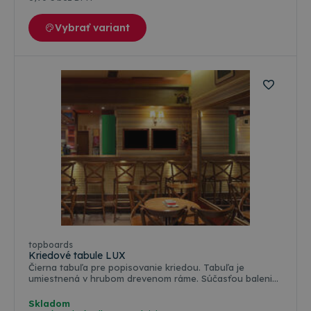
Vybrať variant
Farebné varianty
topboards
Kriedové tabule LUX
Čierna tabuľa pre popisovanie kriedou. Tabuľa je
umiestnená v hrubom drevenom ráme. Súčasťou balenia
je závesný systém pre zavesenie . Rozmery: 40x50cm.
Skladom