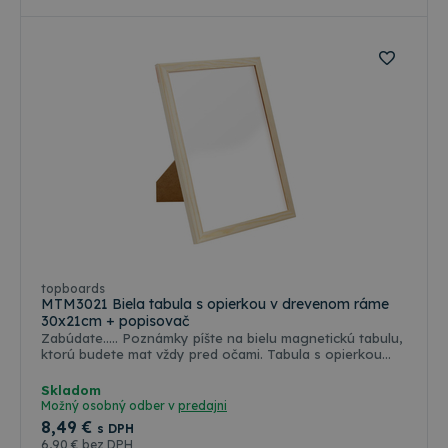
topboards
MTM3021 Biela tabula s opierkou v drevenom ráme
30x21cm + popisovač
Zabúdate..... Poznámky píšte na bielu magnetickú tabulu,
ktorú budete mat vždy pred očami. Tabula s opierkou
perfektne funguje aj na písanie oznámení, v
reštauráciách, baroch, hoteloch, ako aj v obchodoch.
Skladom
Možno ho postaviť na výšku, alebo horizontálne. Rám má
Možný osobný odber v
predajni
vyrobený z kvalitného borovicového dreva. Tabla za
8
,49 €
s DPH
sucha je ľahko stierateľná.
6
,90 €
bez DPH