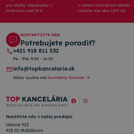
pre všetky objednávky s
v našom centrálnom sklade o
hodnotou nad 50 €
rozlohe viac ako 1100 m2
KONTAKTUJTE NÁS
Potrebujete poradiť?
+421 918 811 532
Po - Pia:
8:00 - 16:30
info@topkancelaria.sk
Alebo využite náš
kontaktný formulár
Navštívte nás v našej predajni
Hlavná 922
925 01 Matúškovo