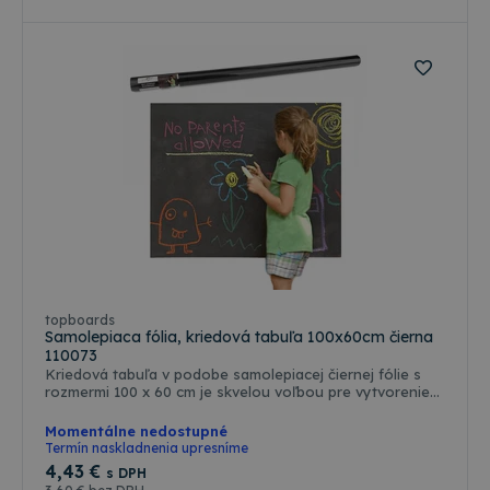
topboards
Samolepiaca fólia, kriedová tabuľa 100x60cm čierna
110073
Kriedová tabuľa v podobe samolepiacej čiernej fólie s
rozmermi 100 x 60 cm je skvelou voľbou pre vytvorenie
jedinečnej a praktickej tabule. Jej samolepiaca povrchová
úprava umožňuje jednoduchú aplikáciu na akýkoľvek
Momentálne nedostupné
hladký bezprašný povrch, čo ju robí všestrannou voľbou
Termín naskladnenia upresníme
pre rôzne prostredia. Táto alternatíva k tradičným
4
,43 €
s DPH
čiernym kriedovým tabuliam umožňuje písať a kresliť