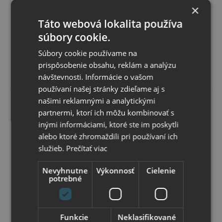
navyše chránené pred poškodením. Vrstvenie korku: 10
×
mm. Rám je vyrobený z pevného borovicového dreva a
má opracované hrany. Vysoko kvalitný materiál
Skladom
Táto webová lokalita používa
zabezpečuje, že si tabule neustále zachovávajú svoj tvar.
Možný osobný odber v
predajni
Súčasťou balenia je závesný systém. Rozmery: 120 x 90
súbory cookie.
22
,93 €
s DPH
cm.
18
,64 €
bez DPH
Súbory cookie používame na
prispôsobenie obsahu, reklám a analýzu
Vybrať variant
návštevnosti. Informácie o vašom
používaní našej stránky zdieľame aj s
našimi reklamnými a analytickými
partnermi, ktorí ich môžu kombinovať s
inými informáciami, ktoré ste im poskytli
alebo ktoré zhromaždili pri používaní ich
služieb.
Prečítať viac
Nevyhnutne
Výkonnosť
Cielenie
potrebné
Funkcie
Neklasifikované