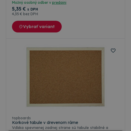
Možný osobný odber v
predajni
5
,35 €
s DPH
4
,35 €
bez DPH
Vybrať variant
Farebné varianty
topboards
Korkové tabule v drevenom ráme
Vďaka spevnenej zadnej strane sú tabule stabilné a