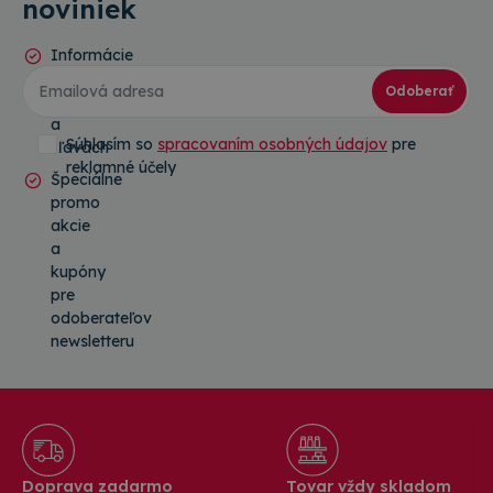
noviniek
Informácie
o
Odoberať
novinkách
a
Súhlasím so
spracovaním osobných údajov
pre
zľavách
reklamné účely
Špeciálne
promo
akcie
a
kupóny
pre
odoberateľov
newsletteru
Doprava zadarmo
Tovar vždy skladom