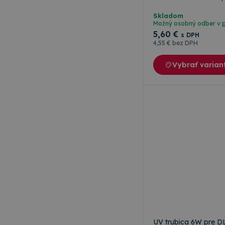
Skladom
Možný osobný odber v
5
,60 €
s DPH
Meno
4
,55 €
bez DPH
Meno
rshop_consent
Poskytov
Meno
Vybrať varian
Doména
RSHOP
_ga
IDE
Google L
.doublecl
_gcl_au
Google L
.topkance
_ga_W23CYWNTXY
UV trubica 6W pre DL