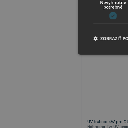
Nevyhnutne
Skladom
potrebné
500 ks do 3 dní
4
,55 €
s DPH
3
,70 €
bez DPH
Vybrať varian
ZOBRAZIŤ P
Nevyhnutne potrebné 
Webová lokalita sa n
Meno
CookieScriptConse
UV trubica 4W pre D
csrfToken
Náhradná 4W UV lampa