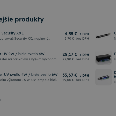
jšie produkty
 Security XXL
U
4
,55 €
s DPH
pisovač Security XXL naplnený
3
,70 €
bez DPH
N
atramentom, ktoré je možné vidieť iba
. Využíva sa najme na označovanie
nie hladkých
r UV 9W / biele svetlo 4W
D
28
,17 €
lo, plast, kov, prakticky na všetky
s DPH
 Okrúhly hrot, šírka stopy 1 – 3 mm.
tester na bankovky s vyšším výkonom
22
,90 €
bez DPH
U
ecyklovaného materiálu.
a biela 4W presvetlovacia lampa na
6
nných znakov a prvkov. Zvýšený
v
žňuje používanie tohto modelu aj pri
D
r UV svetlo 4W / biele svetlo 6W
35
,67 €
e denného svetla. Profesionálny model
s DPH
b
zväčšovacie sklo pre detekciu mikro
šším výkonom - 6 W: UV lampa a biela
29
,00 €
bez DPH
U
janie 220 W. Rozmery 200 x 120 x
 lampa na detekciu ochranných
b
v. Zvýšený výkon lámp umožňuje
n
o modelu aj pri vyššej intenzite
. Profesionálny model používaný v
anie 220 W.
IE