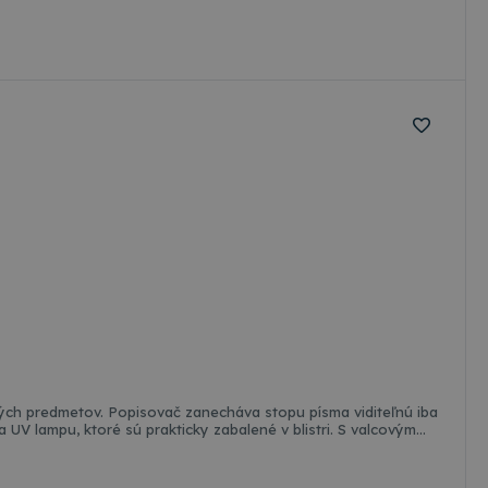
h predmetov. Popisovač zanecháva stopu písma viditeľnú iba
V lampu, ktoré sú prakticky zabalené v blistri. S valcovým
hy.