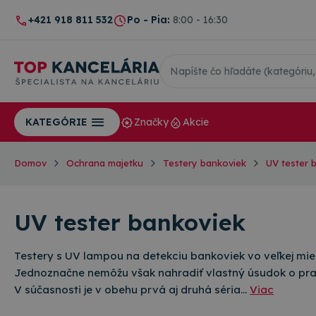
+421 918 811 532
Po - Pia:
8:00 - 16:30
Značky
Akcie
KATEGÓRIE
Domov
Ochrana majetku
Testery bankoviek
UV tester 
UV tester bankoviek
Testery s UV lampou na detekciu bankoviek vo veľkej mie
Jednoznačne nemôžu však nahradiť vlastný úsudok o pr
V súčasnosti je v obehu prvá aj druhá séria…
Viac