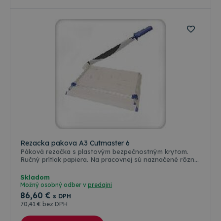
ovládaný
a
fixovaný
pomocou
gombíka
na
boku
rezačky.
Rezacka pakova A3 Cutmaster 6
Páková rezačka s plastovým bezpečnostným krytom.
Ručný prítlak papiera. Na pracovnej sú naznačené rôzne
vodiace lišty, čo Vám umožní presnejšie rezanie.Reže
maximálne 15 hárkov papiera formátu A3
Skladom
Možný osobný odber v
predajni
86
,60 €
s DPH
70
,41 €
bez DPH