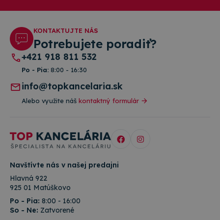
a slúži na
informácie
výpočet údaj
o tom, ako
o
koncový
návštevníkoc
používateľ
reláciách a
KONTAKTUJTE NÁS
používa
kampaniach 
webovú
Potrebujete poradiť?
analytické
stránku, a o
prehľady
akejkoľvek
+421 918 811 532
webových
reklame,
stránok.
ktorú
Po - Pia:
8:00 - 16:30
mohol
_ga_W23CYWNTXY
.topkancelaria.sk
1 rok 1
Tento súbor
koncový
info@topkancelaria.sk
mesiac
cookie použí
používateľ
služba Googl
vidieť pred
Analytics na
návštevou
Alebo využite náš
kontaktný formulár
zachovanie
uvedenej
stavu relácie.
webovej
stránky.
Navštívte nás v našej predajni
Hlavná 922
925 01 Matúškovo
Po - Pia:
8:00 - 16:00
So - Ne:
Zatvorené