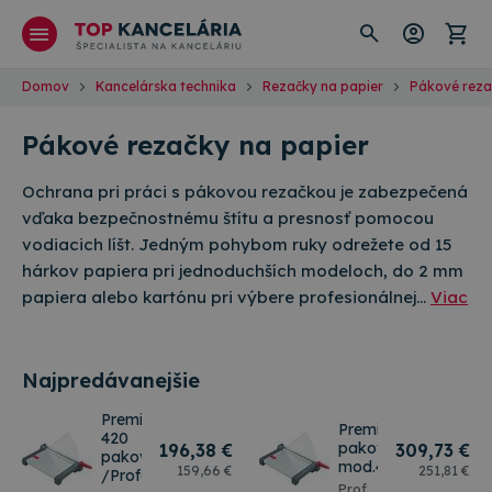
Domov
Kancelárska technika
Rezačky na papier
Pákové reza
Pákové rezačky na papier
Ochrana pri práci s pákovou rezačkou je zabezpečená
vďaka bezpečnostnému štítu a presnosť pomocou
vodiacich líšt. Jedným pohybom ruky odrežete od 15
hárkov papiera pri jednoduchších modeloch, do 2 mm
papiera alebo kartónu pri výbere profesionálnej…
Viac
Najpredávanejšie
Premier
Premier
420
pakova.rezacka
196
,38 €
309
,73 €
pakova.rezacka
mod.430/Prof
159
,66 €
251
,81 €
/Profesionál
Profesionálna