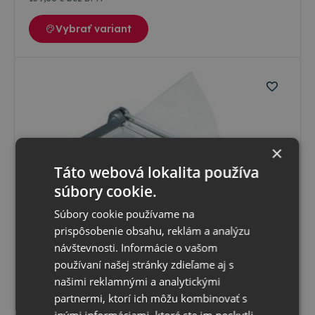
Vybrať variant
×
Táto webová lokalita používa
súbory cookie.
Súbory cookie používame na
prispôsobenie obsahu, reklám a analýzu
návštevnosti. Informácie o vašom
Premier pakova.rezacka mod.430/Prof
Profesionálna páková rezačka s čírym bezpečnostným
používaní našej stránky zdieľame aj s
ochranným štítom. Vďaka veľkému rozmeru pracovného
našimi reklamnými a analytickými
stola je vhodná aj na rezanie neštandardných formátov.
Možnosť rezania rôznych materiálov (lepenky, kartónu,
partnermi, ktorí ich môžu kombinovať s
Skladom
mäkké plasty) do hrúbky 2 mm. Kvalitné rezné nože
Možný osobný odber v
predajni