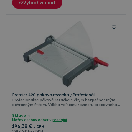
Vybrať variant
Premier 420 pakova.rezacka /Profesionál
Profesionálna páková rezačka s čírym bezpečnostným
ochranným štítom. Vďaka veľkému rozmeru pracovného
stola je vhodná aj na rezanie neštandardných formátov.
Možnosť rezania rôznych materiálov (lepenky, kartónu)
Skladom
do hrúbky 2 mm. Kvalitné rezné nože zaručujú perfektný
Možný osobný odber v
predajni
výsledný efekt. Automatická prítlaková lišta dokáže bez
196
,38 €
s DPH
problémov uchytiť až 40 hárkov papiera naraz.
159
,66 €
bez DPH