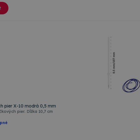
t
h pier X-10 modrá 0,5 mm
kových pier. Dĺžka 10,7 cm
upné