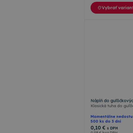
Vybrať varian
Náplň do guľôčkovýc
Klasická tuha do guľôč
Momentálne nedost
500 ks do 3 dní
0
,10 €
s DPH
0
,08 €
bez DPH