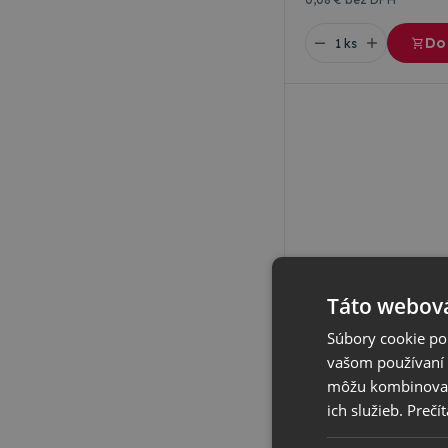
Do
Táto webová
Súbory cookie po
Office
vašom používaní n
Velkokapacitná nápl
môžu kombinovať s
Plastová náplň do gul
ich služieb.
Prečít
Momentálne nedost
Termín naskladnenia up