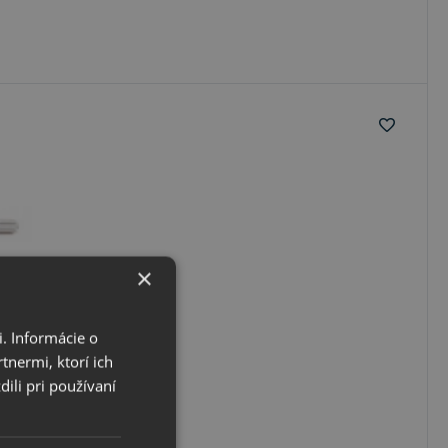
×
. Informácie o
tnermi, ktorí ich
ili pri používaní