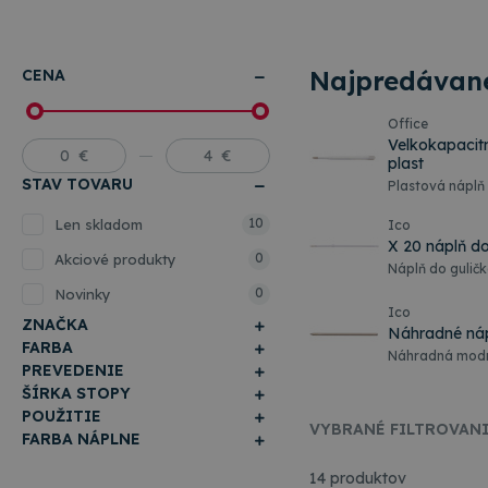
Najpredávane
CENA
Office
Velkokapacit
plast
STAV TOVARU
Plastová náplň 
hrotom je 107
10
Len skladom
Ico
X 20 náplň d
0
Akciové produkty
Náplň do guličk
106 mm.
0
Novinky
Ico
ZNAČKA
Náhradné náp
FARBA
Náhradná modrá
PREVEDENIE
Kovová náplň d
písma 1000m. V
ŠÍRKA STOPY
POUŽITIE
VYBRANÉ FILTROVAN
FARBA NÁPLNE
14 produktov