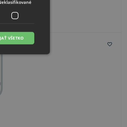
Neklasifikované
JAŤ VŠETKO
é
ľa a správa účtu.
cript.com na
 cookie
ookies Cookie-
vývojovou
tak, aby chránil