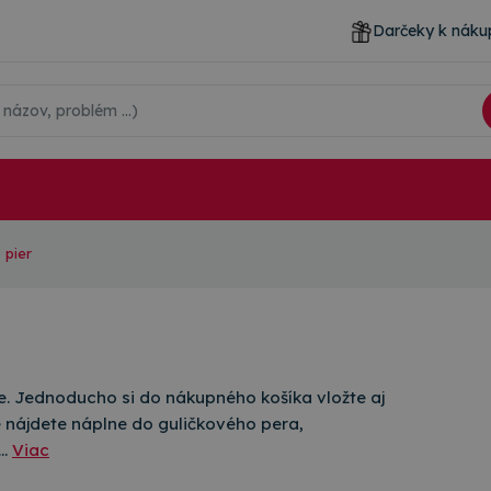
Darčeky k náku
 pier
e. Jednoducho si do nákupného košíka vložte aj
nájdete náplne do guličkového pera,
é…
Viac