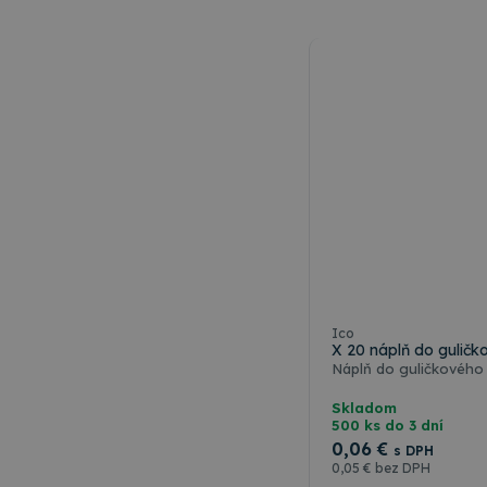
Ico
X 20 náplň do guličk
Náplň do guličkového 
Skladom
500 ks do 3 dní
0
,06 €
s DPH
0
,05 €
bez DPH