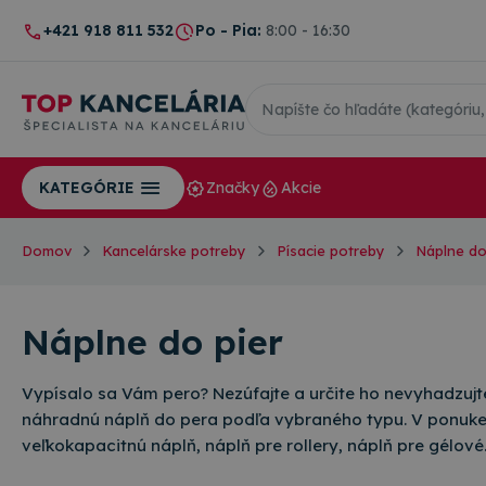
+421 918 811 532
Po - Pia:
8:00 - 16:30
Značky
Akcie
KATEGÓRIE
Domov
Kancelárske potreby
Písacie potreby
Náplne do
Náplne do pier
Vypísalo sa Vám pero? Nezúfajte a určite ho nevyhadzujt
náhradnú náplň do pera podľa vybraného typu. V ponuke 
veľkokapacitnú náplň, náplň pre rollery, náplň pre gélov