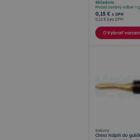
Skladom
Možný osobný odber v
0
,15 €
s DPH
0
,12 €
bez DPH
Meno
Vybrať varian
Meno
rshop_consent
Poskytov
Meno
Doména
RSHOP
_ga
IDE
Google L
.doublecl
_gcl_au
Google L
.topkance
_ga_W23CYWNTXY
Sakota
China Náplň do guli