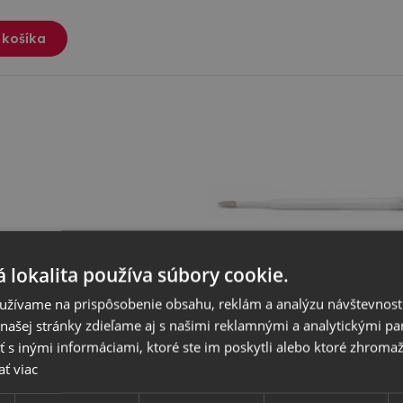
 košíka
 lokalita používa súbory cookie.
užívame na prispôsobenie obsahu, reklám a analýzu návštevnosti
ašej stránky zdieľame aj s našimi reklamnými a analytickými par
ň do pera modrá LE032/M plast
 inými informáciami, ktoré ste im poskytli alebo ktoré zhromažd
ičkových pier. Dĺžka tuhy aj s hrotom je 107MM
ať viac
upné
resníme