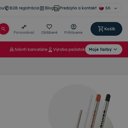
pu
B2B registrácia
Blog
Predajňa a kontakt
SK
Košík
Porovnávač
Obľúbené
Prihlásenie
Návrh kancelárie
Výroba pečiatok
Moje farby