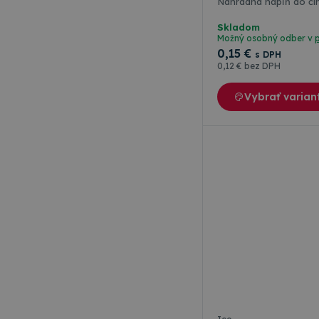
Náhradná nápľň do čí
Skladom
Možný osobný odber v
0
,15 €
s DPH
0
,12 €
bez DPH
Vybrať varian