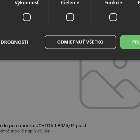
Výkonnosť
Cielenie
Funkcie
t
ODROBNOSTI
ODMIETNUŤ VŠETKO
PRI
Nevyhnutne potrebné
Výkonnosť
Cielenie
Funkcie
Neklasifikovan
súbory cookie umožňujú základné funkcie webovej lokality, ako prihlásenie používate
edá správne používať bez nevyhnutne potrebných súborov cookie.
Poskytovateľ
/
Uplynutie
Popis
Doména
platnosti
nt
4 týždne
Tento súbor cookie používa služba Cookie-S
CookieScript
2 dni
zapamätanie predvolieb súhlasu so súbormi
www.topkancelaria.sk
návštevníkov. Je nevyhnutné, aby banner c
lň do pera modrá UCHIDA LE033/M plast
Script.com fungoval správne.
citná modrá náplň do pier
www.topkancelaria.sk
Cookies
Tento súbor cookie je spojený s webovou 
relácie
platformou Django pre Python. Je navrhnutý 