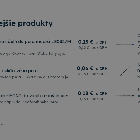
jšie produkty
O
ná náplň do pera modrá LE032/M
0
,15 €
V
s DPH
/
0
,12 €
bez DPH
do guličkových pier. Dĺžka tuhy aj s
V
MM
a
N
0
,06 €
s DPH
o guličkového pera
0
,05 €
bez DPH
N
ového pera. Dĺžka tuhy aj s hrotom je
n
p
I
0
,18 €
s DPH
lne MINI do viacfarebných pier
V
0
,15 €
bez DPH
 náplň do viacfarebného pera.
V
ĺžky 67mm. Stopa písma 0,8mm. Dĺžka
S
äčšie balenie 10ks.
IE