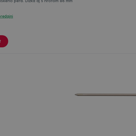
nskeho pera. Dĺžka aj s hrotom 86 mm
predajni
t
Farebné varianty