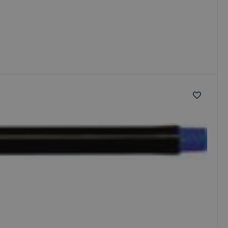
 útoku na webové
Popis
rsal Analytics - čo
tickej služby
about how the end
na odlíšenie
ay have seen before
nerovaného čísla
iadavke na stránku
 reláciách a
va informácie o
nok.
koľvek reklame,
ej webovej stránky.
s na zachovanie