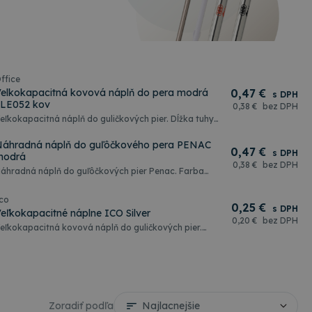
ffice
elkokapacitná kovová náplň do pera modrá
0
,47 €
s DPH
LE052 kov
0
,38 €
bez DPH
eľkokapacitná náplň do guličkových pier. Dĺžka tuhy
j s hrotom je 97 mm
áhradná náplň do guľôčkového pera PENAC
0
,47 €
s DPH
modrá
0
,38 €
bez DPH
áhradná náplň do guľôčkových pier Penac. Farba
áplne: modrá. Šírka stopy 0,7mm. Celková dĺžka
lastovej náplne 99 mm.
co
0
,25 €
s DPH
eľkokapacitné náplne ICO Silver
0
,20 €
bez DPH
eľkokapacitná kovová náplň do guličkových pier.
topa písma 0,8mm. Dĺžka písma 5000m. Rozmer
98mm
Zoradiť podľa