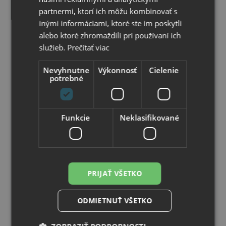
Vybrať variant
partnermi, ktorí ich môžu kombinovať s
inými informáciami, ktoré ste im poskytli
alebo ktoré zhromaždili pri používaní ich
služieb.
Prečítať viac
Nevyhnutne
Výkonnosť
Cielenie
potrebné
Funkcie
Neklasifikované
FS 1600 R Stôl pracovný 160x75,5x80 cm pre
reťazenie typ RM 100 FLEX
PRIJAŤ VŠETKO
Momentálne nedostupné
Termín naskladnenia upresníme
ODMIETNUŤ VŠETKO
325
,81 €
s DPH
264
,89 €
bez DPH