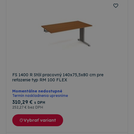
FS 1400 R Stôl pracovný 140x75,5x80 cm pre
reťazenie typ RM 100 FLEX
Momentálne nedostupné
Termín naskladnenia upresníme
310
,29 €
s DPH
252
,27 €
bez DPH
Vybrať variant