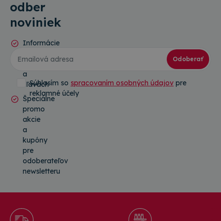
odber
noviniek
Informácie
o
Odoberať
novinkách
a
Súhlasím so
spracovaním osobných údajov
pre
zľavách
reklamné účely
Špeciálne
promo
akcie
a
kupóny
pre
odoberateľov
newsletteru