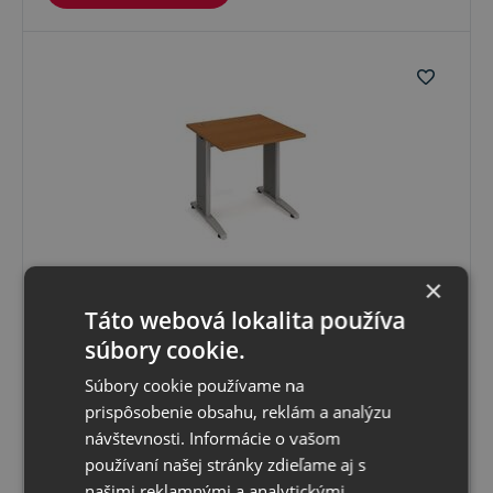
×
Táto webová lokalita používa
FS 800 Stôl pracovný 80x75,5x80 cm typ RM 100
súbory cookie.
FLEX
Súbory cookie používame na
Momentálne nedostupné
Termín naskladnenia upresníme
prispôsobenie obsahu, reklám a analýzu
323
,48 €
s DPH
návštevnosti. Informácie o vašom
262
,99 €
bez DPH
používaní našej stránky zdieľame aj s
našimi reklamnými a analytickými