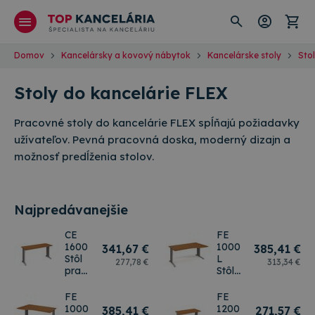
Domov
Kancelársky a kovový nábytok
Kancelárske stoly
Sto
Stoly do kancelárie FLEX
Pracovné stoly do kancelárie FLEX spĺňajú požiadavky
užívateľov. Pevná pracovná doska, moderný dizajn a
možnosť predĺženia stolov.
Najpredávanejšie
CE
FE
1600
1000
341
,67 €
385
,41 €
Stôl
L
277
,78 €
313
,34 €
pracovný
Stôl
dĺžky
Ergo
160
180x75,5x100(80)
FE
FE
cm
cm
1000
1200
385
,41 €
271
,57 €