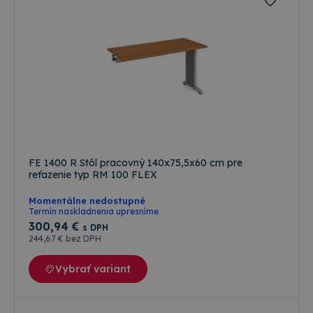
FE 1400 R Stôl pracovný 140x75,5x60 cm pre
reťazenie typ RM 100 FLEX
Momentálne nedostupné
Termín naskladnenia upresníme
300
,94 €
s DPH
244
,67 €
bez DPH
Vybrať variant