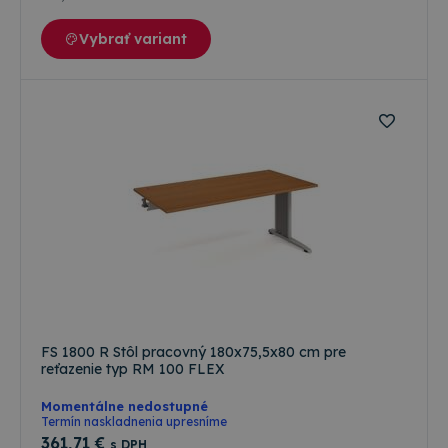
Je
nevyh
aby b
Vybrať variant
cooki
Cooki
Scrip
fungo
Google
správ
Privacy Policy
csrfToken
www.topkancelaria.sk
Cookies
Tento
relácie
cooki
spoje
webo
vývoj
platf
Djang
Pytho
navrh
tak, 
chrán
pred
konk
typo
softv
útoku
FS 1800 R Stôl pracovný 180x75,5x80 cm pre
webo
reťazenie typ RM 100 FLEX
formu
Momentálne nedostupné
Termín naskladnenia upresníme
361
,71 €
s DPH