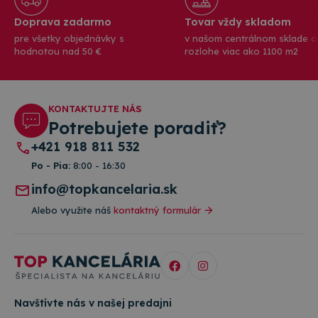
Doprava zadarmo
Tovar vždy skladom
pre všetky objednávky s
v našom centrálnom sklade o
hodnotou nad 50 €
rozlohe viac ako 1100 m2
KONTAKTUJTE NÁS
Potrebujete poradiť?
+421 918 811 532
Po - Pia:
8:00 - 16:30
info@topkancelaria.sk
Alebo využite náš
kontaktný formulár
Navštívte nás v našej predajni