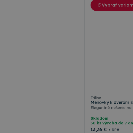
Vybrať varian
Triline
Menovky k dverám 
Elegantné riešenie na 
Skladom
50 ks výroba do 7 dn
13
,35 €
s DPH