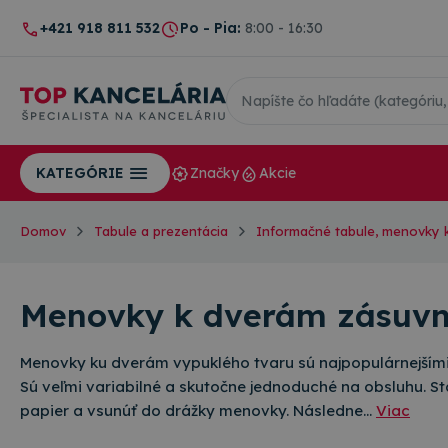
+421 918 811 532
Po - Pia:
8:00 - 16:30
Značky
Akcie
KATEGÓRIE
Domov
Tabule a prezentácia
Informačné tabule, menovky 
Menovky k dverám zásuv
Menovky ku dverám vypuklého tvaru sú najpopulárnejšími 
Sú veľmi variabilné a skutočne jednoduché na obsluhu. Sta
papier a vsunúť do drážky menovky. Následne…
Viac