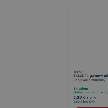
mechanicky gra
3,5x9,5mm ČIERNA
označené ZÁKL
{} 0 x {} CQ20 x
fóliou, sieťotla
zásuvných prof
podobne.
vkladať výmennú
laserovej tlači
alebo laserom,
materiály. Pro
popisovať rezano
gravírovaním a
Triline
TLSCUPL gumový prísa
Spojovacie materiály
Skladom
Možný osobný odber v
3
,20 €
s DPH
2
,60 €
bez DPH