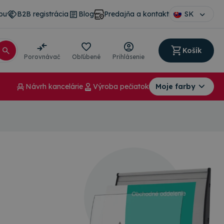
pu
B2B registrácia
Blog
Predajňa a kontakt
SK
Košík
Porovnávač
Obľúbené
Prihlásenie
Návrh kancelárie
Výroba pečiatok
Moje farby