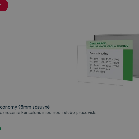
t
Farebné varianty
Economy 93mm zásuvné
označenie kancelárií, miestností alebo pracovísk.
í