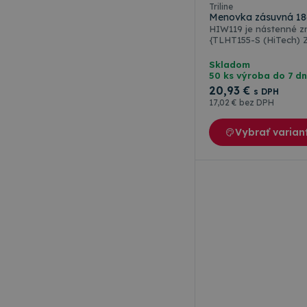
Triline
Menovka zásuvná 18
HIW119 je nástenné zna
{TLHT155-S (HiTech)
KOLMÁ ČIERNA} 4 x {
x {} 0 x {} 0 x {} 0 x
Skladom
grafiku (tlačenú na pa
50 ks výroba do 7 dn
označené ZÁKL PROF je
20
,93 €
s DPH
17
,02 €
bez DPH
Vybrať varian