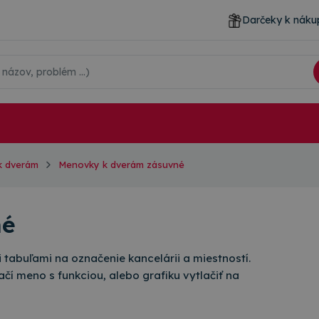
Darčeky k náku
k dverám
Menovky k dverám zásuvné
né
tabuľami na označenie kancelárii a miestností.
čí meno s funkciou, alebo grafiku vytlačiť na