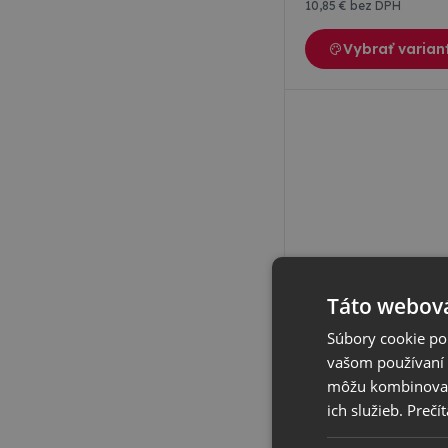
10
,85 €
bez DPH
Vybrať varian
Táto webová
Súbory cookie po
vašom používaní n
Triline
Menovka zásuvná 93
môžu kombinovať s
HIW101 je nástenné zna
ich služieb.
Prečít
{TLHT62-S (HiTech) 
KOLMÁ ČIERNA} 4 x {
x {} 0 x {} 0 x {} 0 x
Skladom