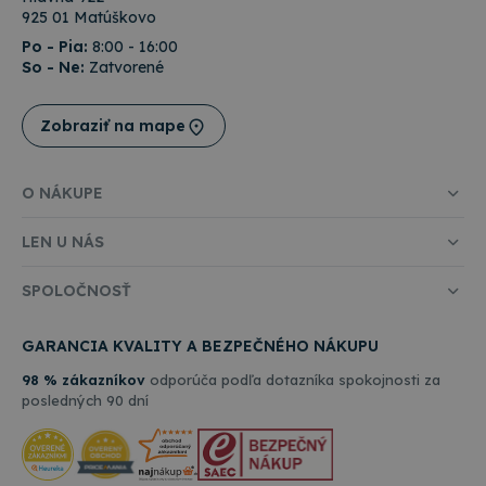
nevyh
925 01 Matúškovo
aby b
Po - Pia:
8:00 - 16:00
cooki
Cooki
So - Ne:
Zatvorené
Scrip
fungo
Google
správ
Privacy Policy
Zobraziť na mape
csrfToken
www.topkancelaria.sk
Cookies
Tento
relácie
cooki
spoje
webo
O NÁKUPE
vývoj
platf
Djang
LEN U NÁS
Pytho
navrh
tak, 
SPOLOČNOSŤ
chrán
pred
konk
typo
GARANCIA KVALITY A BEZPEČNÉHO NÁKUPU
softv
útoku
98 % zákazníkov
odporúča podľa dotazníka spokojnosti za
webo
formu
posledných 90 dní