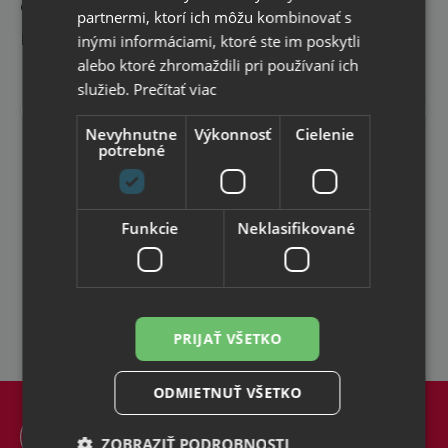
odber
partnermi, ktorí ich môžu kombinovať s
noviniek
inými informáciami, ktoré ste im poskytli
alebo ktoré zhromaždili pri používaní ich
Informácie
služieb.
Prečítať viac
o
Odoberať
novinkách
Nevyhnutne
Výkonnosť
Cielenie
a
potrebné
Súhlasím so
spracovaním osobných údajov
pre
zľavách
reklamné účely
Špeciálne
promo
Funkcie
Neklasifikované
akcie
a
kupóny
pre
odoberateľov
newsletteru
PRIJAŤ VŠETKO
ODMIETNUŤ VŠETKO
ZOBRAZIŤ PODROBNOSTI