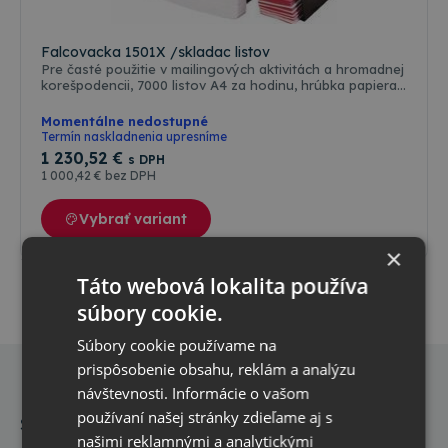
do
223
x
Falcovacka 1501X /skladac listov
335
mm,
Pre časté použitie v mailingových aktivitách a hromadnej
napájanie
korešpodencii, 7000 listov A4 za hodinu, hrúbka papiera
220V.
70-100g, automatické aj manuálne podávanie papiera,
rozmery papiera: od 89 x 127 mm do 223 x 335 mm,
Momentálne nedostupné
napájanie 220V.
Termín naskladnenia upresníme
1 230
,52 €
s DPH
1 000
,42 €
bez DPH
Vybrať variant
×
Táto webová lokalita používa
súbory cookie.
Súbory cookie používame na
prispôsobenie obsahu, reklám a analýzu
Prihláste
návštevnosti. Informácie o vašom
sa na
používaní našej stránky zdieľame aj s
našimi reklamnými a analytickými