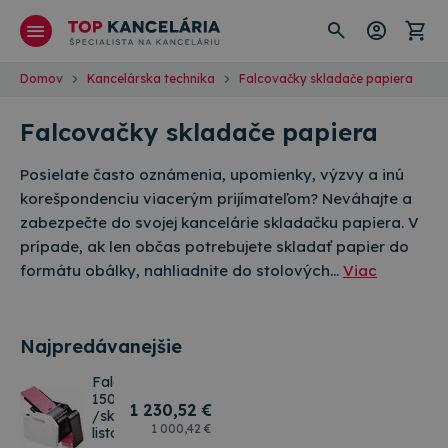
Domov
Kancelárska technika
Falcovačky skladače papiera
Falcovačky skladače papiera
Posielate často oznámenia, upomienky, výzvy a inú
korešpondenciu viacerým prijímateľom? Neváhajte a
zabezpečte do svojej kancelárie skladačku papiera. V
prípade, ak len občas potrebujete skladať papier do
formátu obálky, nahliadnite do stolových…
Viac
Najpredávanejšie
Falcovacka
1501X
1 230
,52 €
/skladac
1 000
,42 €
listov