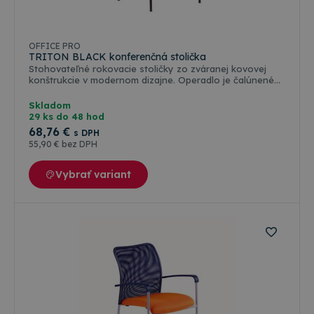
Farebné varianty
OFFICE PRO
TRITON BLACK konferenčná stolička
Stohovateľné rokovacie stoličky zo zváranej kovovej
konštrukcie v modernom dizajne. Operadlo je čalúnené
samonosnou sieťovinou, ktorá zaistuje vetranie chrbta.
Vzhľadom k rovnakým farbám poťahových látok sú
Skladom
konferenčné stoličky TRITON predurčené ako rokovacie
29 ks do 48 hod
stoličky ku kancelárskej stoličke DIKE. Výška opierky rúk
68
,76 €
s DPH
64cm. Povrchová úprava pálená čierna farba. Nosnosť
55
,90 €
bez DPH
120kg. Záruka 3 roky. Certifikát štátnej skúšobne o
zhode ČSN EN 13761:2003 a ČSN EN 1022:2006
Vybrať variant