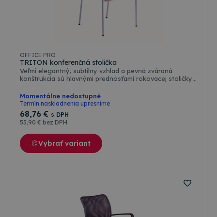
Farebné varianty
OFFICE PRO
TRITON konferenčná stolička
Veľmi elegantný, subtílny vzhlad a pevná zváraná
konštrukcia sú hlavnými prednosťami rokovacej stoličky
TRITON. Hliníkovou farnbou a druhmi špeciálnych
poťahových látok je predurčená ako rokovacia stolička
Momentálne nedostupné
ku kancelárskej stoličke Saturn. Stoličky sú stohovateľné,
Termín naskladnenia upresníme
čím môžete ušetriť veľa priestoru. Samonosná sieťovina v
68
,76 €
s DPH
opierke zaistuje nepretržité vetranie chrbta. Farba
55
,90 €
bez DPH
operadla je čierna, sedadlo vo farbe. Nosnosť 120kg.
Záruka 3 roky. Certifikát štátnej skúšobne o zhode ČSN
EN 13761:2003 a ČSN EN 1022:2006
Vybrať variant