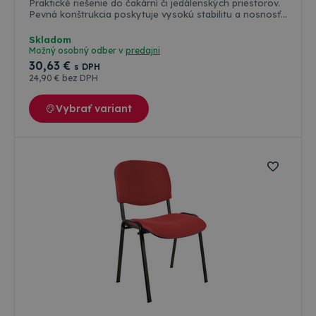
kg.
stoličke
Praktické riešenie do čakární či jedálenských priestorov.
Záruka:
DIKE.
Pevná konštrukcia poskytuje vysokú stabilitu a nosnosť
3
Výška
až 150 kg
roky
opierky
Skladom
rúk
Možný osobný odber v
predajni
64cm.
30
,63 €
Povrchová
s DPH
úprava
24
,90 €
bez DPH
pálená
čierna
Vybrať variant
farba.
Nosnosť
120kg.
Záruka
3 roky.
Certifikát
štátnej
skúšobne
o
zhode
ČSN EN
13761:2003
a ČSN
EN
1022:2006
Farebné varianty