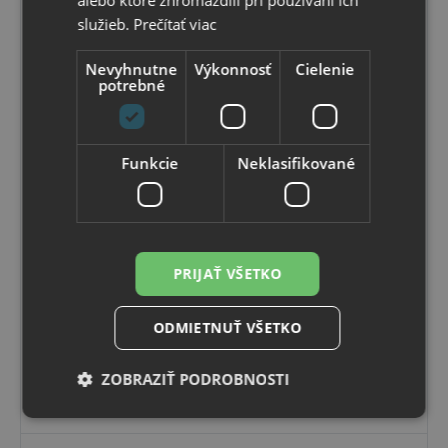
služieb.
Prečítať viac
Nevyhnutne
Výkonnosť
Cielenie
potrebné
Funkcie
Neklasifikované
Office
TRITON WHITE rokovacia stolička ku stoličke
CANTO čierna
Biely rám stoličky, čierny poťah a sieťovina.
PRIJAŤ VŠETKO
Momentálne nedostupné
7 ks do 48 hod
ODMIETNUŤ VŠETKO
68
,76 €
s DPH
55
,90 €
bez DPH
ZOBRAZIŤ PODROBNOSTI
Vybrať variant