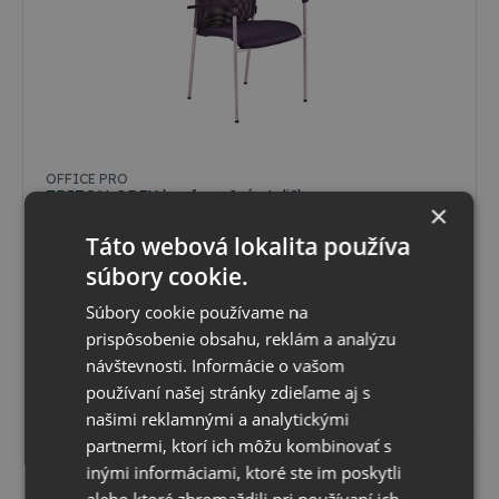
Farebné varianty
OFFICE PRO
TRITON GREY konferenčná stolička
×
Stohovateľné rokovacie stoličky zo zváranej kovovej
konštrukcie v modernom dizajne. Operadlo je čalúnené
Táto webová lokalita používa
samonosnou sieťovinou, ktorá zaistuje vetranie chrbta.
Vzhľadom k rovnakým farbám poťahových látok sú
súbory cookie.
Momentálne nedostupné
konferenčné stoličky TRITON predurčené ako rokovacie
31 ks do 48 hod
stoličky ku kancelárskej stoličke DIKE. Výška opierky rúk
Súbory cookie používame na
68
,76 €
s DPH
64cm. Povrchová úprava pálená čierna farba. Nosnosť
55
,90 €
bez DPH
prispôsobenie obsahu, reklám a analýzu
120kg. Záruka 3 roky. Certifikát štátnej skúšobne o
zhode ČSN EN 13761:2003 a ČSN EN 1022:2006
návštevnosti. Informácie o vašom
Vybrať variant
používaní našej stránky zdieľame aj s
našimi reklamnými a analytickými
partnermi, ktorí ich môžu kombinovať s
inými informáciami, ktoré ste im poskytli
alebo ktoré zhromaždili pri používaní ich