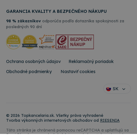
náhodne
website.
vygenerovan
čísla ako
_gcl_au
3 mesiace
Tento
Google LLC
GARANCIA KVALITY A BEZPEČNÉHO NÁKUPU
identifikátor
súbor
.topkancelaria.sk
klienta. Je
cookie
98 % zákazníkov
odporúča podľa dotazníka spokojnosti za
zahrnutá v
nastavuje
každej
posledných 90 dní
spoločnosť
požiadavke n
Doubleclick
stránku na w
a vykonáva
a slúži na
informácie
výpočet údaj
o tom, ako
o
koncový
návštevníkoc
používateľ
reláciách a
používa
kampaniach 
Ochrana osobných údajov
Reklamačný poriadok
webovú
analytické
stránku, a o
prehľady
akejkoľvek
Obchodné podmienky
Nastaviť cookies
webových
reklame,
stránok.
ktorú
mohol
_ga_W23CYWNTXY
.topkancelaria.sk
1 rok 1
Tento súbor
koncový
SK
mesiac
cookie použí
používateľ
služba Googl
vidieť pred
Analytics na
návštevou
zachovanie
uvedenej
stavu relácie.
webovej
stránky.
© 2026 Topkancelaria.sk. Všetky práva vyhradené
Tvorba výkonných internetových obchodov od
RIESENIA
Táto stránka je chránená pomocou reCAPTCHA a uplatňujú sa
Pravidlá ochrany osobných údajov
spoločnosti Google a ich