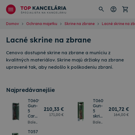
Domov
Ochrana majetku
Skrine na zbrane
Lacné skrine na z
Lacné skrine na zbrane
Cenovo dostupné skrine na zbrane a muníciu z
kvalitných materiálov. Skrine majú držiaky na zbrane
upravené tak, aby nedošlo k poškodeniu zbraní.
Najpredávanejšie
T06094
T06094
Gun-
Gun-
210
,33 €
201
,72 €
5
5
171
,00 €
164
,00 €
Cargo
skriňa
skriňa
na 5
Balenie
Balenie
na 5
zbraní
je
karton,
zbraní
zelená
naviac
T05752
(len