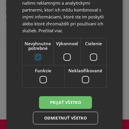
sa na
našimi reklamnými a analytickými
odber
partnermi, ktorí ich môžu kombinovať s
inými informáciami, ktoré ste im poskytli
noviniek
alebo ktoré zhromaždili pri používaní ich
služieb.
Prečítať viac
Informácie
o
Odoberať
Nevyhnutne
Výkonnosť
Cielenie
novinkách
potrebné
a
Súhlasím so
spracovaním osobných údajov
pre
zľavách
reklamné účely
Špeciálne
Funkcie
Neklasifikované
promo
akcie
a
kupóny
pre
odoberateľov
PRIJAŤ VŠETKO
newsletteru
ODMIETNUŤ VŠETKO