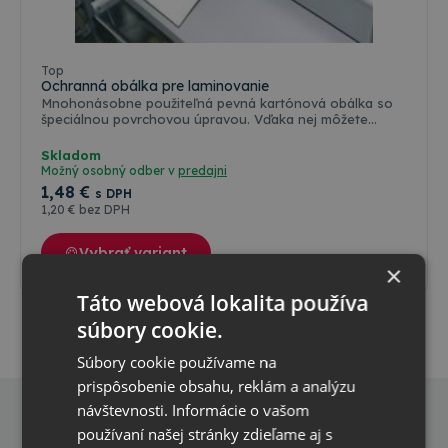
Farebné varianty
Top
Ochranná obálka pre laminovanie
Mnohonásobne použiteľná pevná kartónová obálka so
špeciálnou povrchovou úpravou. Vďaka nej môžete
laminovať materiály kratšie, než je vzdialenosť medzi
valcami laminátoru. Zamedzí možnosti poškodenia
Skladom
laminovaného materiálu (nenatočí sa na valec).
Možný osobný odber v
predajni
1
,48 €
s DPH
1
,20 €
bez DPH
Vybrať variant
×
Táto webová lokalita používa
súbory cookie.
Súbory cookie používame na
prispôsobenie obsahu, reklám a analýzu
návštevnosti. Informácie o vašom
Prihláste
používaní našej stránky zdieľame aj s