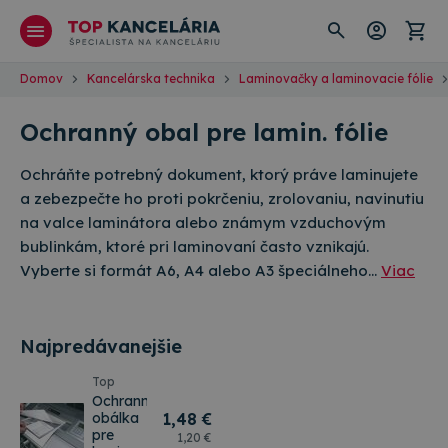
Domov
Kancelárska technika
Laminovačky a laminovacie fólie
Ochranný obal pre lamin. fólie
Ochráňte potrebný dokument, ktorý práve laminujete
a zebezpečte ho proti pokrčeniu, zrolovaniu, navinutiu
na valce laminátora alebo známym vzduchovým
bublinkám, ktoré pri laminovaní často vznikajú.
Vyberte si formát A6, A4 alebo A3 špeciálneho…
Viac
Najpredávanejšie
Top
Ochranná
obálka
1
,48 €
pre
1
,20 €