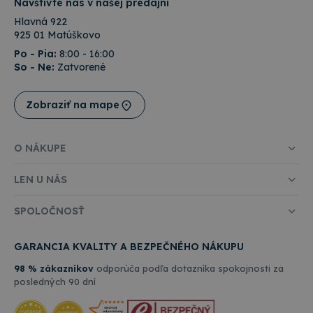
Navštívte nás v našej predajni
návšt
Je
Hlavná 922
nevyh
aby b
925 01 Matúškovo
cooki
Cooki
Po - Pia:
8:00 - 16:00
Scrip
So - Ne:
Zatvorené
fungo
Google
správ
Privacy Policy
csrfToken
www.topkancelaria.sk
Cookies
Tento
Zobraziť na mape
relácie
cooki
spoje
webo
vývoj
O NÁKUPE
platf
Djang
Pytho
LEN U NÁS
navrh
tak, 
chrán
pred
SPOLOČNOSŤ
konk
typo
softv
GARANCIA KVALITY A BEZPEČNÉHO NÁKUPU
útoku
webo
formu
98 % zákazníkov
odporúča podľa dotazníka spokojnosti za
posledných 90 dní