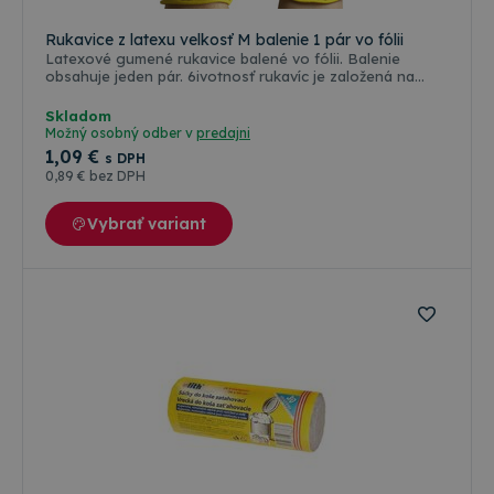
Rukavice z latexu velkosť M balenie 1 pár vo fólii
Latexové gumené rukavice balené vo fólii. Balenie
obsahuje jeden pár. 6ivotnosť rukavíc je založená na
opotrebovaní. Dostupné v žltej farbe vo veľkosti M
Skladom
Možný osobný odber v
predajni
1
,09 €
s DPH
0
,89 €
bez DPH
Vybrať variant