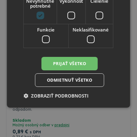
Nevyhnutne
Výkonnosť
Cielenie
potrebné
Funkcie
Neklasifikované
PRIJAŤ VŠETKO
ODMIETNUŤ VŠETKO
Office
ZOBRAZIŤ PODROBNOSTI
Vrecko do koša 30L 50x60cm bal.50ks 69474
Ideálna voľba pre efektívne a hygienické nakladanie s
odpadom.
Nevyhnutne potrebné
Výkonnosť
Skladom
Možný osobný odber v
predajni
Cielenie
Funkcie
Neklasifikované
0
,89 €
s DPH
0
,72 €
bez DPH