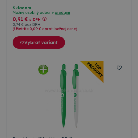
is set by
.doubleclick.net
Universal
Doubleclick
Analytics - čo
Skladom
and carries
významná
Možný osobný odber v
predajni
out
aktualizácia
information
0
,91 €
s DPH
bežnejšie
about how
0
,74 €
bez DPH
používanej
the end
(Ušetríte 0
,09 €
oproti bežnej cene)
analytickej
user uses
služby
the website
spoločnosti
and any
Vybrať variant
Google. Tent
advertising
súbor cookie
that the
používa na
end user
odlíšenie
may have
jedinečných
seen before
používateľov
visiting the
priradením
said
náhodne
website.
vygenerovan
čísla ako
_gcl_au
3 mesiace
Tento
Google LLC
identifikátor
súbor
.topkancelaria.sk
klienta. Je
cookie
zahrnutá v
nastavuje
každej
spoločnosť
požiadavke n
Doubleclick
stránku na w
a vykonáva
a slúži na
informácie
výpočet údaj
o tom, ako
o
koncový
návštevníkoc
používateľ
reláciách a
používa
kampaniach 
webovú
analytické