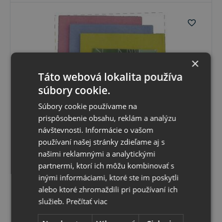
×
Táto webová lokalita používa
súbory cookie.
Súbory cookie používame na
prispôsobenie obsahu, reklám a analýzu
návštevnosti. Informácie o vašom
Univerzalna utierka balenie po 3 ks
používaní našej stránky zdieľame aj s
Univerzálne prachovky sú vyrobené z jemného, mäkkého
našimi reklamnými a analytickými
materiálu. V domácnosti majú všestranné využitie. Sú
vhodné na čistenie nábytku, spotrebičov, kuchynského
partnermi, ktorí ich môžu kombinovať s
drezu ai.
Skladom
inými informáciami, ktoré ste im poskytli
Možný osobný odber v
predajni
alebo ktoré zhromaždili pri používaní ich
0
,80 €
s DPH
0
,65 €
bez DPH
služieb.
Prečítať viac
Vybrať variant