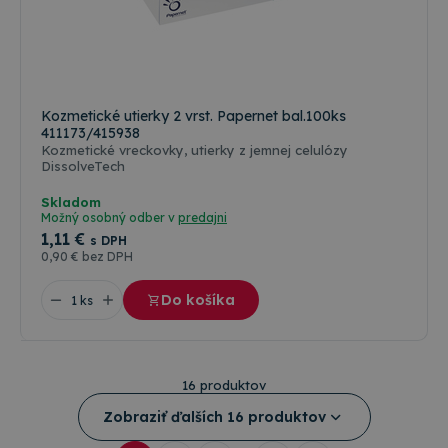
Kozmetické utierky 2 vrst. Papernet bal.100ks
411173/415938
Kozmetické vreckovky, utierky z jemnej celulózy
DissolveTech
Skladom
Možný osobný odber v
predajni
1
,11 €
s DPH
0
,90 €
bez DPH
Do košíka
16 produktov
Zobraziť ďalších 16 produktov