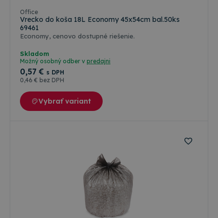
overený spol.
Office
MICROBIOLOGICAL
Vrecko do koša 18L Economy 45x54cm bal.50ks
SERVICES Ltd v
69461
Anglicku.
Certifikát vydaný
Economy, cenovo dostupné riešenie.
pod
registračným
Skladom
číslom 3264423
Možný osobný odber v
predajni
0
,57 €
s DPH
0
,46 €
bez DPH
Vybrať variant