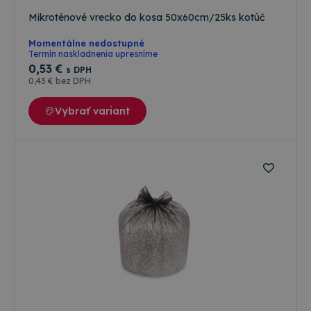
účinok.
Mikroténové vrecko do kosa 50x60cm/25ks kotúč
Strieborné ióny
ktoré sú súčasťou
všetkých
Momentálne nedostupné
plastových častí
Termín naskladnenia upresníme
pera sa nedajú
0
,53 €
s DPH
zošúchať ani inak
odstrániť. Ako to
0
,43 €
bez DPH
funguje - Ióny
striebra priľnú k
Vybrať variant
bunkovej stene,
tým pádom
dôjde k jeho
oslabeniu a
zabráni k rastu a
deleniu
bakteriálnych
buniek Ióny
striebra
zabraňujú
produkciu
energie
bakteriálnych
buniek a zároveň
prerušia DNA
reťazec
bakteriálnych
buniek.
Antibakteriálny
účinok bol