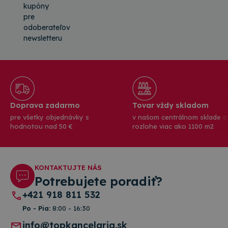
kupóny
pre
odoberateľov
newsletteru
Doprava zadarmo
Tovar vždy skladom
pre všetky objednávky s
v našom centrálnom sklade o
hodnotou nad 50 €
rozlohe viac ako 1100 m2
KONTAKTUJTE NÁS
Potrebujete poradiť?
+421 918 811 532
Po - Pia:
8:00 - 16:30
info@topkancelaria.sk