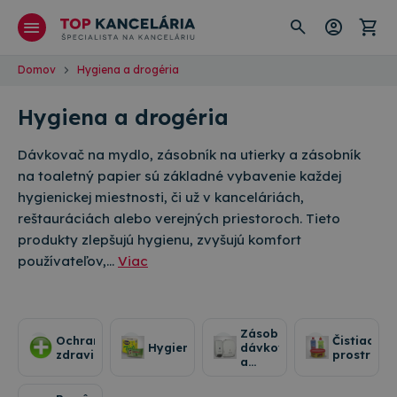
Domov
Hygiena a drogéria
Hygiena a drogéria
Dávkovač na mydlo, zásobník na utierky a zásobník
na toaletný papier sú základné vybavenie každej
hygienickej miestnosti, či už v kanceláriách,
reštauráciách alebo verejných priestoroch. Tieto
produkty zlepšujú hygienu, zvyšujú komfort
používateľov,…
Viac
Zásobníky,
Ochrana
Čistiace
Hygiena
dávkovače
zdravia
prostriedk
a
utierky