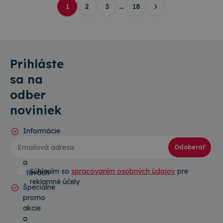
1
2
3
…
18
Prihláste
sa na
odber
noviniek
Informácie
o
Odoberať
novinkách
a
Súhlasím so
spracovaním osobných údajov
pre
zľavách
reklamné účely
Špeciálne
promo
akcie
a