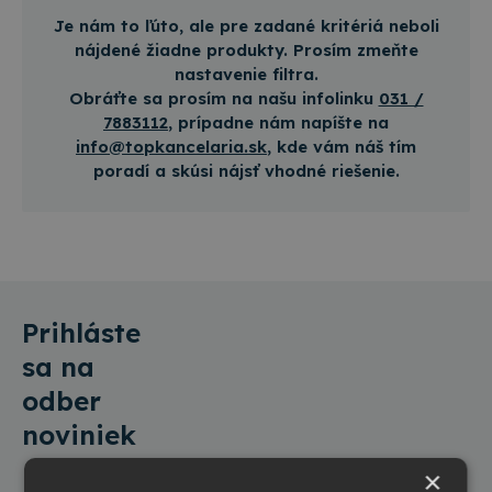
Je nám to ľúto, ale pre zadané kritériá neboli
nájdené žiadne produkty. Prosím zmeňte
nastavenie filtra.
Obráťte sa prosím na našu infolinku
031 /
788­31­12
, prípadne nám napíšte na
info@topkancelaria.sk
, kde vám náš tím
poradí a skúsi nájsť vhodné riešenie.
Prihláste
sa na
odber
noviniek
×
Informácie