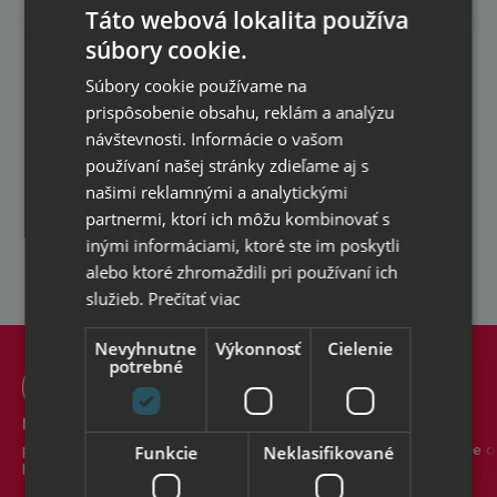
o
Táto webová lokalita používa
Odoberať
novinkách
súbory cookie.
a
Súhlasím so
spracovaním osobných údajov
pre
zľavách
Súbory cookie používame na
reklamné účely
prispôsobenie obsahu, reklám a analýzu
Špeciálne
promo
návštevnosti. Informácie o vašom
akcie
používaní našej stránky zdieľame aj s
a
našimi reklamnými a analytickými
kupóny
partnermi, ktorí ich môžu kombinovať s
pre
inými informáciami, ktoré ste im poskytli
odoberateľov
alebo ktoré zhromaždili pri používaní ich
newsletteru
služieb.
Prečítať viac
Nevyhnutne
Výkonnosť
Cielenie
potrebné
Doprava zadarmo
Tovar vždy skladom
pre všetky objednávky s
v našom centrálnom sklade o
Funkcie
Neklasifikované
hodnotou nad 50 €
rozlohe viac ako 1100 m2