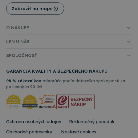
CookieScriptConsent
4 týždne
Tento
CookieScript
2 dni
cooki
Zobraziť na mape
www.topkancelaria.sk
použí
služb
Cooki
Scrip
O NÁKUPE
zapam
predv
súhla
LEN U NÁS
súbo
cooki
návšt
SPOLOČNOSŤ
Je
nevyh
aby b
cooki
GARANCIA KVALITY A BEZPEČNÉHO NÁKUPU
Cooki
Scrip
98 % zákazníkov
odporúča podľa dotazníka spokojnosti za
fungo
Google
správ
posledných 90 dní
Privacy Policy
csrfToken
www.topkancelaria.sk
Cookies
Tento
relácie
cooki
spoje
webo
vývoj
platf
Djang
Ochrana osobných údajov
Reklamačný poriadok
Pytho
navrh
Obchodné podmienky
Nastaviť cookies
tak, 
chrán