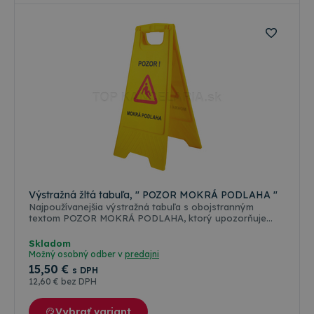
Výstražná žltá tabuľa, " POZOR MOKRÁ PODLAHA "
Najpoužívanejšia výstražná tabuľa s obojstranným
textom POZOR MOKRÁ PODLAHA, ktorý upozorňuje
osoby pohybujúce sa v blízkosti mokrej podlahy.
Výstražný žltý stojan sa používa všade tam kde hrozí
Skladom
nebezpečenstvo pádu.
Možný osobný odber v
predajni
15
,50 €
s DPH
12
,60 €
bez DPH
Vybrať variant