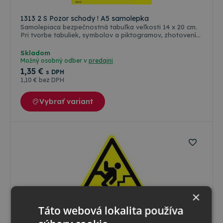
1313 2 S Pozor schody ! A5 samolepka
Samolepiaca bezpečnostná tabuľka veľkosti 14 x 20 cm.
Pri tvorbe tabuliek, symbolov a piktogramov, zhotovení
ich rozmerov a farebnosti, sa vychádzalo predovšetkým
zo zákonov, vyhlášok, STN a noriem ISO platných a
Skladom
používaných v štátoch Európskej únie. Farba odolná
Možný osobný odber v
predajni
poveternostným vplyvom ( voda, slnko, mráz ), ale aj
1
,35 €
s DPH
oleju, nafte a banzínu. Farebné riešenie a grafická
1
,10 €
bez DPH
úprava je podľa medzinárodných a slovenských
technických noriem.
Vybrať variant
×
Táto webová lokalita používa