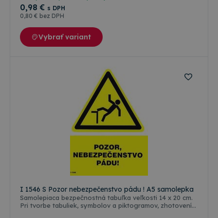
poveternostným vplyvom ( voda, slnko, mráz ), ale aj
0
,98 €
s DPH
oleju, nafte a banzínu. Farebné riešenie a grafická
0
,80 €
bez DPH
úprava je podľa medzinárodných a slovenských
technických noriem.
Vybrať variant
I 1546 S Pozor nebezpečenstvo pádu ! A5 samolepka
Samolepiaca bezpečnostná tabuľka veľkosti 14 x 20 cm.
Pri tvorbe tabuliek, symbolov a piktogramov, zhotovení
ich rozmerov a farebnosti, sa vychádzalo predovšetkým