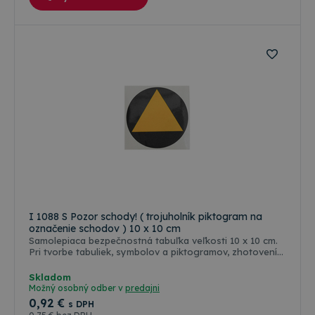
I 1088 S Pozor schody! ( trojuholník piktogram na
označenie schodov ) 10 x 10 cm
Samolepiaca bezpečnostná tabuľka veľkosti 10 x 10 cm.
Pri tvorbe tabuliek, symbolov a piktogramov, zhotovení
ich rozmerov a farebnosti, sa vychádzalo predovšetkým
zo zákonov, vyhlášok, STN a noriem ISO platných a
Skladom
používaných v štátoch Európskej únie. Farba odolná
Možný osobný odber v
predajni
poveternostným vplyvom ( voda, slnko, mráz ), ale aj
0
,92 €
s DPH
oleju, nafte a banzínu. Farebné riešenie a grafická