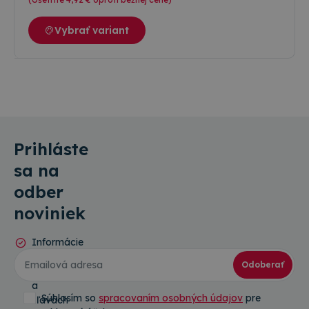
Vybrať variant
Prihláste
sa na
odber
noviniek
Informácie
o
Odoberať
novinkách
a
Súhlasím so
spracovaním osobných údajov
pre
zľavách