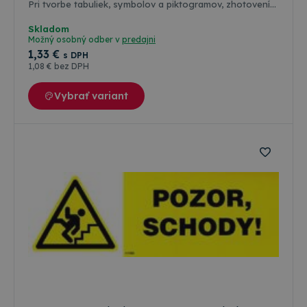
Pri tvorbe tabuliek, symbolov a piktogramov, zhotovení
ich rozmerov a farebnosti, sa vychádzalo predovšetkým
zo zákonov, vyhlášok, STN a noriem ISO platných a
Skladom
používaných v štátoch Európskej únie. Farba odolná
Možný osobný odber v
predajni
poveternostným vplyvom ( voda, slnko, mráz ), ale aj
1
,33 €
s DPH
oleju, nafte a banzínu. Farebné riešenie a grafická
1
,08 €
bez DPH
úprava je podľa medzinárodných a slovenských
technických noriem.
Vybrať variant