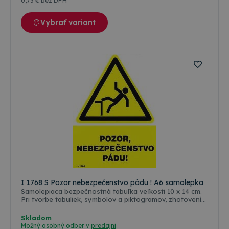
0
,75 €
bez DPH
úprava je podľa medzinárodných a slovenských
technických noriem.
Vybrať variant
I 1768 S Pozor nebezpečenstvo pádu ! A6 samolepka
Samolepiaca bezpečnostná tabuľka veľkosti 10 x 14 cm.
Pri tvorbe tabuliek, symbolov a piktogramov, zhotovení
ich rozmerov a farebnosti, sa vychádzalo predovšetkým
zo zákonov, vyhlášok, STN a noriem ISO platných a
Skladom
používaných v štátoch Európskej únie. Farba odolná
Možný osobný odber v
predajni