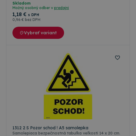
zo zákonov, vyhlášok, STN a noriem ISO platných a
Skladom
používaných v štátoch Európskej únie. Farba odolná
Možný osobný odber v
predajni
poveternostným vplyvom ( voda, slnko, mráz ), ale aj
1
,18 €
s DPH
oleju, nafte a banzínu. Farebné riešenie a grafická
0
,96 €
bez DPH
úprava je podľa medzinárodných a slovenských
technických noriem.
Vybrať variant
1312 2 S Pozor schod ! A5 samolepka
Samolepiaca bezpečnostná tabuľka veľkosti 14 x 20 cm.