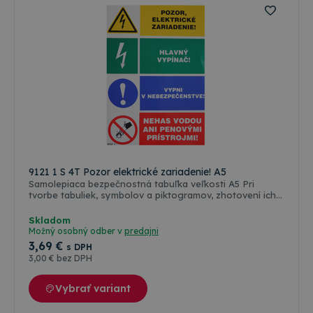
9121 1 S 4T Pozor elektrické zariadenie! A5
Samolepiaca bezpečnostná tabuľka veľkosti A5 Pri
tvorbe tabuliek, symbolov a piktogramov, zhotovení ich
rozmerov a farebnosti, sa vychádzalo predovšetkým zo
zákonov, vyhlášok, STN a noriem ISO platných a
Skladom
používaných v štátoch Európskej únie. Farba odolná
Možný osobný odber v
predajni
poveternostným vplyvom ( voda, slnko, mráz ), ale aj
3
,69 €
s DPH
oleju, nafte a banzínu. Farebné riešenie a grafická
3
,00 €
bez DPH
úprava je podľa medzinárodných a slovenských
technických noriem.
Vybrať variant