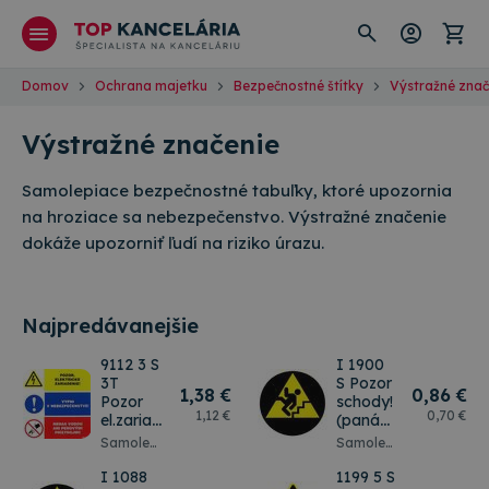
Domov
Ochrana majetku
Bezpečnostné štítky
Výstražné znač
Výstražné značenie
Samolepiace bezpečnostné tabuľky, ktoré upozornia
na hroziace sa nebezpečenstvo. Výstražné značenie
dokáže upozorniť ľudí na riziko úrazu.
Najpredávanejšie
9112 3 S
I 1900
3T
S Pozor
1
,38 €
0
,86 €
Pozor
schody!
1
,12 €
0
,70 €
el.zariadenie,Vypni
(panáčik
, Nehas
piktog.
Samolepiaca
Samolepiaca
vodou
na
bezpečnostná
bezpečnostná
9,5 x
ozna.
tabuľka
I 1088
tabuľka
1199 5 S