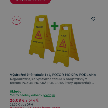
-16%
Výstražné žlté tabule 1+1, POZOR MOKRÁ PODLAHA
Najpoužívanejšia výstražná tabuľa s obojstranným
textom POZOR MOKRÁ PODLAHA, ktorý upozorňuje
osoby pohybujúce sa v blízkosti mokrej podlahy.
Výstražný žltý stojan sa používa všade tam kde hrozí
Skladom
nebezpečenstvo pádu. Cena je uvedená za balenie 2ks
Možný osobný odber v
predajni
26
,08 €
s DPH
21
,20 €
bez DPH
(Ušetríte 4
,92 €
oproti bežnej cene)