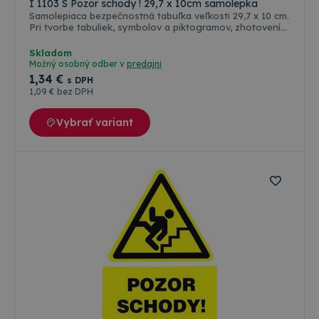
I 1103 S Pozor schody ! 29,7 x 10cm samolepka
Samolepiaca bezpečnostná tabuľka veľkosti 29,7 x 10 cm.
Pri tvorbe tabuliek, symbolov a piktogramov, zhotovení
ich rozmerov a farebnosti, sa vychádzalo predovšetkým
zo zákonov, vyhlášok, STN a noriem ISO platných a
Skladom
používaných v štátoch Európskej únie. Farba odolná
Možný osobný odber v
predajni
poveternostným vplyvom ( voda, slnko, mráz ), ale aj
1
,34 €
s DPH
oleju, nafte a banzínu. Farebné riešenie a grafická
1
,09 €
bez DPH
úprava je podľa medzinárodných a slovenských
technických noriem.
Vybrať variant