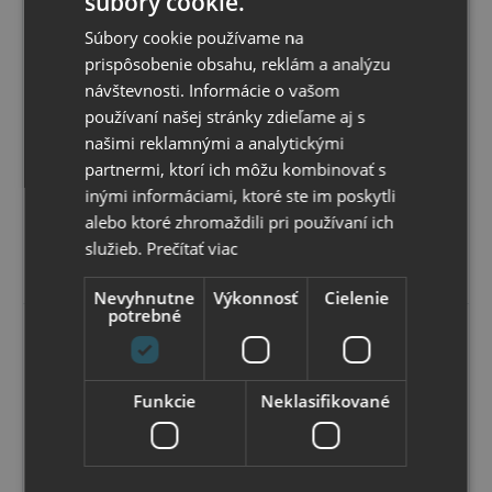
súbory cookie.
Súbory cookie používame na
prispôsobenie obsahu, reklám a analýzu
I 1770 S Pozor schody ! A6 samolepka
návštevnosti. Informácie o vašom
Samolepiaca bezpečnostná tabuľka veľkosti 10 x 14 cm.
Pri tvorbe tabuliek, symbolov a piktogramov, zhotovení
používaní našej stránky zdieľame aj s
ich rozmerov a farebnosti, sa vychádzalo predovšetkým
našimi reklamnými a analytickými
zo zákonov, vyhlášok, STN a noriem ISO platných a
Skladom
používaných v štátoch Európskej únie. Farba odolná
partnermi, ktorí ich môžu kombinovať s
Možný osobný odber v
predajni
poveternostným vplyvom ( voda, slnko, mráz ), ale aj
1
,35 €
inými informáciami, ktoré ste im poskytli
s DPH
oleju, nafte a banzínu. Farebné riešenie a grafická
1
,10 €
bez DPH
úprava je podľa medzinárodných a slovenských
alebo ktoré zhromaždili pri používaní ich
technických noriem.
služieb.
Prečítať viac
Vybrať variant
Nevyhnutne
Výkonnosť
Cielenie
potrebné
Funkcie
Neklasifikované