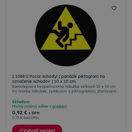
slovenských
slovenských
technických
technických
noriem.
noriem.
I 1088 S Pozor schody! ( panáčik piktogram na
označenie schodov ) 10 x 10 cm
Samolepiaca bezpečnostná tabuľka veľkosti 10 x 10 cm.
Pri tvorbe tabuliek, symbolov a piktogramov, zhotovení
ich rozmerov a farebnosti, sa vychádzalo predovšetkým
zo zákonov, vyhlášok, STN a noriem ISO platných a
Skladom
používaných v štátoch Európskej únie. Farba odolná
Možný osobný odber v
predajni
poveternostným vplyvom ( voda, slnko, mráz ), ale aj
0
,92 €
s DPH
oleju, nafte a banzínu. Farebné riešenie a grafická
0
,75 €
bez DPH
úprava je podľa medzinárodných a slovenských
technických noriem.
Vybrať variant