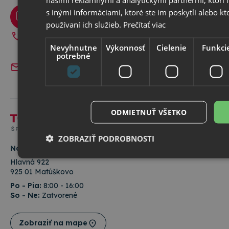
KONTAKTUJTE NÁS
s inými informáciami, ktoré ste im poskytli alebo kt
Potrebujete poradiť?
používaní ich služieb.
Prečítať viac
+421 918 811 532
Nevyhnutne
Výkonnosť
Cielenie
Funkci
Po - Pia:
8:00 - 16:30
potrebné
info@topkancelaria.sk
Alebo využite náš
kontaktný formulár
ODMIETNUŤ VŠETKO
ZOBRAZIŤ PODROBNOSTI
Navštívte nás v našej predajni
Hlavná 922
925 01 Matúškovo
Nevyhnutne potrebné
Výkonnosť
Cielenie
Funk
Po - Pia:
8:00 - 16:00
So - Ne:
Zatvorené
Nevyhnutne potrebné súbory cookie umožňujú základné funkcie we
prihlásenie používateľa a správa účtu. Webová lokalita sa nedá spr
nevyhnutne potrebných súborov cookie.
Zobraziť na mape