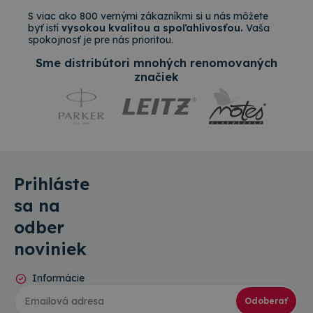
S viac ako 800 vernými zákazníkmi si u nás môžete
byť istí
vysokou kvalitou a spoľahlivosťou.
Vaša
spokojnosť je pre nás prioritou.
Sme distribútori mnohých renomovaných
značiek
Prihláste
sa na
odber
noviniek
Informácie
o
Odoberať
novinkách