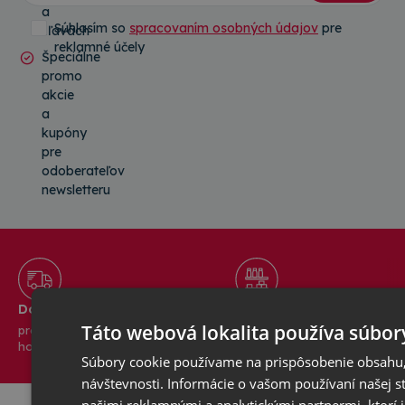
a
Súhlasím so
spracovaním osobných údajov
pre
zľavách
reklamné účely
Špeciálne
promo
akcie
a
kupóny
pre
odoberateľov
newsletteru
Doprava zadarmo
Tovar vždy skladom
Táto webová lokalita používa súbor
pre všetky objednávky s
v našom centrálnom sklade o
hodnotou nad 50 €
rozlohe viac ako 1100 m2
Súbory cookie používame na prispôsobenie obsahu,
návštevnosti. Informácie o vašom používaní našej st
našimi reklamnými a analytickými partnermi, ktorí