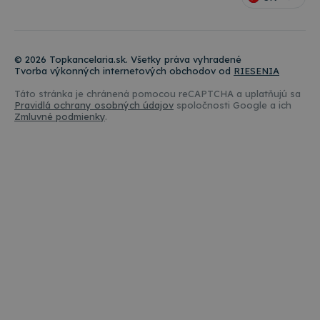
služby spo
may have seen before v
súbor cook
jedinečnýc
_gcl_au
3 mesiace
Tento súbor cookie na
Google LLC
náhodne v
Doubleclick a vykonáv
.topkancelaria.sk
identifikát
koncový používateľ po
každej pož
o akejkoľvek reklame,
© 2026 Topkancelaria.sk. Všetky práva vyhradené
webe a slú
používateľ vidieť pre
Tvorba výkonných internetových obchodov od
RIESENIA
návštevníko
webovej stránky.
kampaniach
webových 
Táto stránka je chránená pomocou reCAPTCHA a uplatňujú sa
Pravidlá ochrany osobných údajov
spoločnosti Google a ich
_ga_W23CYWNTXY
.topkancelaria.sk
1 rok 1
Tento súbo
Zmluvné podmienky
.
mesiac
Google Ana
stavu relác