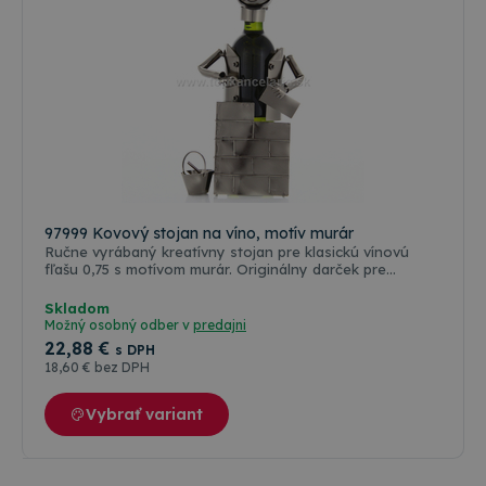
97999 Kovový stojan na víno, motív murár
Ručne vyrábaný kreatívny stojan pre klasickú vínovú
fľašu 0,75 s motívom murár. Originálny darček pre
oslávenca, ktorý určite prekvapí aj hostí. Každý kus je
originál. Lakovaná povrchová úprava v platinovej farbe.
Skladom
Možný osobný odber v
predajni
22
,88 €
s DPH
18
,60 €
bez DPH
Vybrať variant