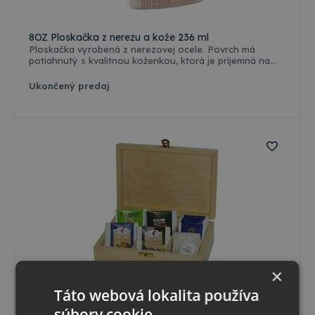
8OZ Ploskačka z nerezu a kože 236 ml
Ploskačka vyrobená z nerezovej ocele. Povrch má
potiahnutý s kvalitnou koženkou, ktorá je príjemná na
dotyk a zároveň eliminuje odtlačky prstov. Objem 236 ml.
Ukončený predaj
×
Táto webová lokalita používa
TEA6 Drevená kazeta
súbory cookie.