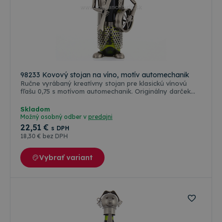
98233 Kovový stojan na víno, motív automechanik
Ručne vyrábaný kreatívny stojan pre klasickú vínovú
fľašu 0,75 s motívom automechanik. Originálny darček
pre oslávenca, ktorý určite prekvapí aj hostí. Každý kus
je originál. Lakovaná povrchová úprava v platinovej
Skladom
farbe.
Možný osobný odber v
predajni
22
,51 €
s DPH
18
,30 €
bez DPH
Vybrať variant