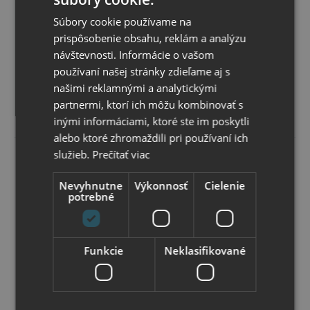
Elegantný kufrík na čaj je vyrobený z dreva bez
povrchovej úpravy. Má 6 samostatných priečinkov.
Súbory cookie používame na
Zatvára sa kovovou sponou. Vnútorný rozmer priečinku
prispôsobenie obsahu, reklám a analýzu
je 6x6 cm. Kufrík sa predáva prázdny, vhodný na potlač
Skladom
alebo popisovanie.
Možný osobný odber v
predajni
návštevnosti. Informácie o vašom
8
,41 €
s DPH
používaní našej stránky zdieľame aj s
6
,84 €
bez DPH
našimi reklamnými a analytickými
partnermi, ktorí ich môžu kombinovať s
Vybrať variant
inými informáciami, ktoré ste im poskytli
alebo ktoré zhromaždili pri používaní ich
služieb.
Prečítať viac
Nevyhnutne
Výkonnosť
Cielenie
potrebné
Funkcie
Neklasifikované