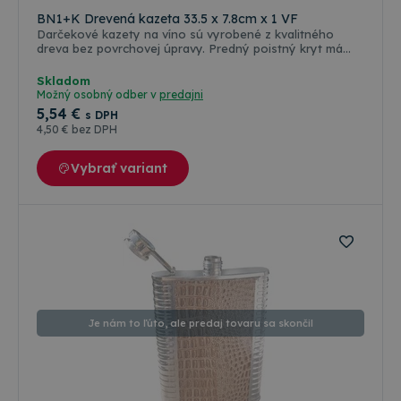
BN1+K Drevená kazeta 33.5 x 7.8cm x 1 VF
Darčekové kazety na víno sú vyrobené z kvalitného
dreva bez povrchovej úpravy. Predný poistný kryt má
klenbový výrez. Kazety majú krátke uško z prírodného
materiálu. Predávajú sa prázdne, vhodné na potlač alebo
Skladom
popisovanie laserom.
Možný osobný odber v
predajni
5
,54 €
s DPH
4
,50 €
bez DPH
Vybrať variant
Je nám to ľúto, ale predaj tovaru sa skončil