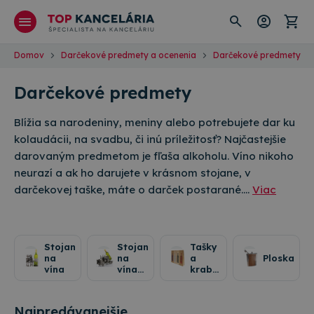
Domov
Darčekové predmety a ocenenia
Darčekové predmety
Darčekové predmety
Blížia sa narodeniny, meniny alebo potrebujete dar ku
kolaudácii, na svadbu, či inú príležitosť? Najčastejšie
darovaným predmetom je fľaša alkoholu. Víno nikoho
neurazí a ak ho darujete v krásnom stojane, v
darčekovej taške, máte o darček postarané.…
Viac
Stojany
Stojany
Tašky
na
na
a
Ploskačky
vína
vína
krabice
remeslá
na
vína
Najpredávanejšie