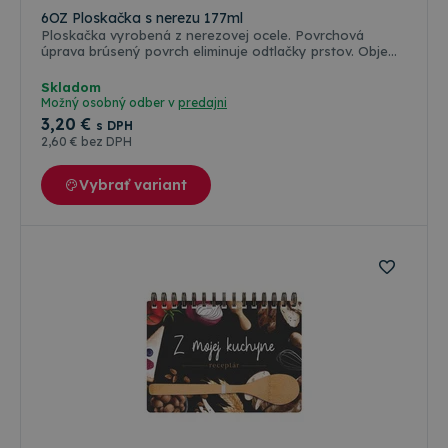
6OZ Ploskačka s nerezu 177ml
Ploskačka vyrobená z nerezovej ocele. Povrchová
úprava brúsený povrch eliminuje odtlačky prstov. Objem
177ml. Možnosť popisu s laserovým gravírovaním.
Skladom
Možný osobný odber v
predajni
3
,20 €
s DPH
2
,60 €
bez DPH
Vybrať variant