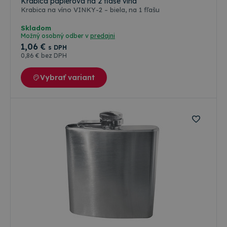
Krabica papierová na 2 fľaše vína
Krabica na víno VINKY-2 – biela, na 1 fľašu
Skladom
Možný osobný odber v
predajni
1
,06 €
s DPH
0
,86 €
bez DPH
Vybrať variant