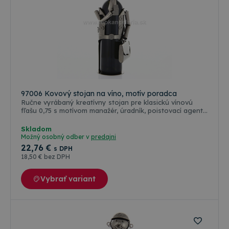
97006 Kovový stojan na víno, motív poradca
Ručne vyrábaný kreatívny stojan pre klasickú vínovú
fľašu 0,75 s motívom manažér, úradník, poistovací agent,
poradca, kontrolór atď. Originálny darček pre oslávenca,
ktorý určite prekvapí aj hostí. Každý kus je originál.
Skladom
Lakovaná povrchová úprava v platinovej farbe.
Možný osobný odber v
predajni
22
,76 €
s DPH
18
,50 €
bez DPH
Vybrať variant