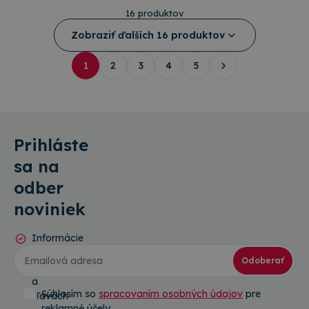
16 produktov
Zobraziť ďalších 16 produktov
1
2
3
4
5
Prihláste
sa na
odber
noviniek
Informácie
o
Odoberať
novinkách
a
Súhlasím so
spracovaním osobných údajov
pre
zľavách
reklamné účely