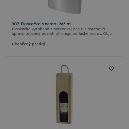
9OZ Ploskačka s nerezu 266 ml
Ploskačka vyrobená z nerezovej ocele. Povrchová
úprava brúsený povrch eliminuje odtlačky prstov. Objem
266 ml. Možnosť popisu s laserovým gravírovaním.
Ukončený predaj