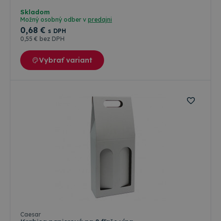
Skladom
Možný osobný odber v
predajni
0
,68 €
s DPH
0
,55 €
bez DPH
Vybrať variant
Farebné varianty
Caesar