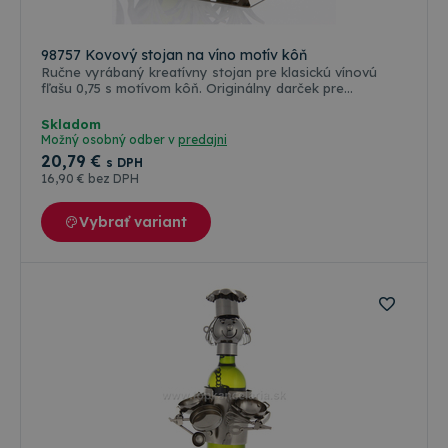
služb
Cooki
Scrip
zapam
98757 Kovový stojan na víno motív kôň
predv
Ručne vyrábaný kreatívny stojan pre klasickú vínovú
súhla
fľašu 0,75 s motívom kôň. Originálny darček pre
súbo
oslávenca, ktorý určite prekvapí aj hostí. Každý kus je
cooki
návšt
originál. Lakovaná povrchová úprava v platinovej farbe.
Skladom
Je
Možný osobný odber v
predajni
nevyh
20
,79 €
aby b
s DPH
cooki
16
,90 €
bez DPH
Cooki
Scrip
fungo
Vybrať variant
Google
správ
Privacy Policy
csrfToken
www.topkancelaria.sk
Cookies
Tento
relácie
cooki
spoje
webo
vývoj
platf
Djang
Pytho
navrh
tak, 
chrán
pred
konk
typo