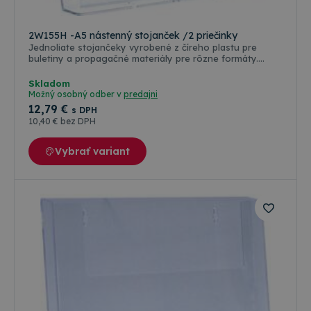
2W155H -A5 nástenný stojanček /2 priečinky
Jednoliate stojančeky vyrobené z číreho plastu pre
buletiny a propagačné materiály pre rôzne formáty.
Pomocou skrutiek je možné upevniť vo zvislej alebo
vodorovnej polohe na stenu, panel alebo policu. Formát:
Skladom
A5 Vnútorné rozmermy (šxh): 163 x 30 mm Priečinky: 2
Možný osobný odber v
predajni
12
,79 €
s DPH
10
,40 €
bez DPH
Vybrať variant