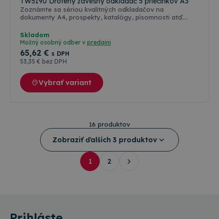
TW5190 Drôtený závesný odkladač 5 priečinkov A3
Zoznámte sa sériou kvalitných odkladačov na
dokumenty A4, prospekty, katalógy, písomnosti atď.
Pomocou nich vložené dokumenty budete mať vždy pred
očami. Nebudete strácať čas s hľadaním. Cenovo
Skladom
výhodné riešenie pre rôzne použitia. Bez prehnutia
Možný osobný odber v
predajni
udržia akékoľvek množstvo dokumentov. Odkladače ani
65
,62 €
s DPH
po rokoch netreba čistiť od prachu, ako u plastových
53
,35 €
bez DPH
odkladačov. Kapacita jednej priehradky je 27mm.
Povrchová úprava šedá / strieborná prášková farba.
Hrúbka kovových profilov 4mm.
Vybrať variant
16 produktov
Zobraziť ďalších 3 produktov
1
2
Prihláste