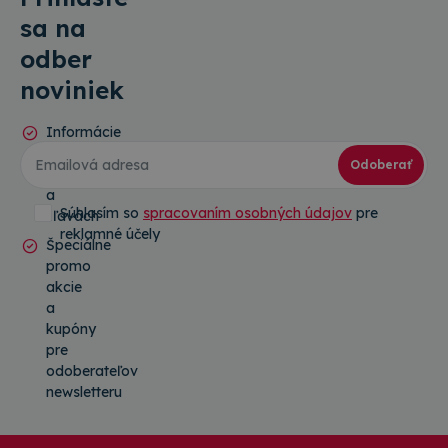
sa na
odber
noviniek
Informácie
o
Odoberať
novinkách
a
Súhlasím so
spracovaním osobných údajov
pre
zľavách
reklamné účely
Špeciálne
promo
akcie
a
kupóny
pre
odoberateľov
newsletteru