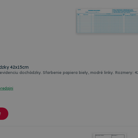
adzky 42x15cm
Tlačivo sa používa na evidenciu dochádzky. Sfarbenie papiera biely
predajni
t