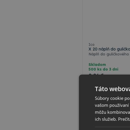
Ico
X 20 náplň do guličk
Náplň do guličkového 
Skladom
500 ks do 3 dní
0
,06 €
s DPH
0
,05 €
bez DPH
Táto webová
Vybrať varian
Súbory cookie po
vašom používaní n
môžu kombinovať s
ich služieb.
Prečít