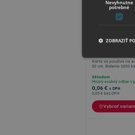
Nevyhnutne
potrebné
ZOBRAZIŤ P
046 Skladova karta 
Karta sa používa na ev
20 cm. Balenie 1000 ks
Skladom
Nevyhnutne potrebné 
Možný osobný odber v
Webová lokalita sa n
0
,06 €
s DPH
0
,05 €
bez DPH
Meno
Vybrať varian
CookieScriptConse
csrfToken