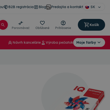
pu
B2B registrácia
Blog
Predajňa a kontakt
SK
Košík
Porovnávač
Obľúbené
Prihlásenie
Návrh kancelárie
Výroba pečiatok
Moje farby