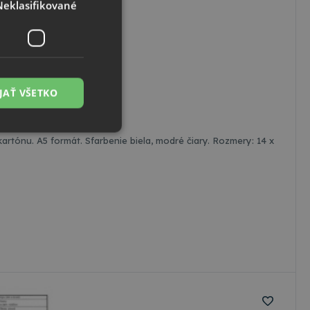
Neklasifikované
JAŤ VŠETKO
kartónu. A5 formát. Sfarbenie biela, modré čiary. Rozmery: 14 x
é
ľa a správa účtu.
cript.com na
 cookie
ookies Cookie-
vývojovou
tak, aby chránil