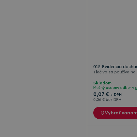
015 Evidencia doch
Skladom
Možný osobný odber v
0
,07 €
s DPH
0
,06 €
bez DPH
Vybrať varian