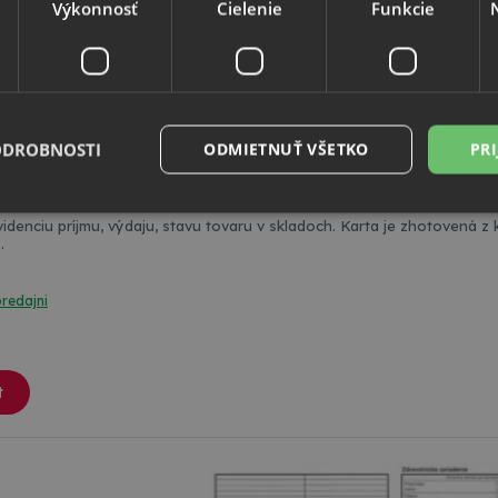
Výkonnosť
Cielenie
Funkcie
ODROBNOSTI
ODMIETNUŤ VŠETKO
PRI
zasob A5-karton
idenciu príjmu, výdaju, stavu tovaru v skladoch. Karta je zhotovená z 
.
Nevyhnutne potrebné
Výkonnosť
Cielenie
Funkcie
Neklasifikovan
súbory cookie umožňujú základné funkcie webovej lokality, ako prihlásenie používate
predajni
edá správne používať bez nevyhnutne potrebných súborov cookie.
Poskytovateľ
/
Uplynutie
Popis
Doména
platnosti
t
nt
4 týždne
Tento súbor cookie používa služba Cookie-S
CookieScript
2 dni
zapamätanie predvolieb súhlasu so súbormi
www.topkancelaria.sk
návštevníkov. Je nevyhnutné, aby banner c
Script.com fungoval správne.
www.topkancelaria.sk
Cookies
Tento súbor cookie je spojený s webovou 
relácie
platformou Django pre Python. Je navrhnutý 