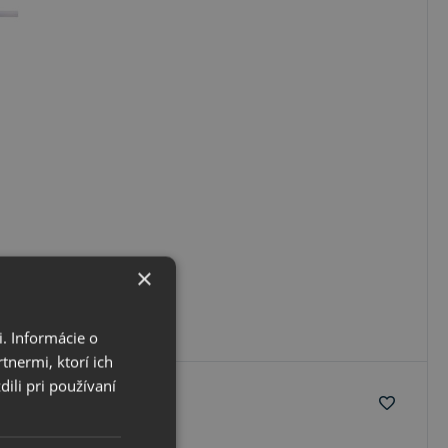
×
. Informácie o
tnermi, ktorí ich
ili pri používaní