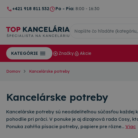
+421 918 811 532
Po - Pia:
8:00 - 16:30
Značky
Akcie
KATEGÓRIE
Domov
Kancelárske potreby
Kancelárske potreby
Kancelárske potreby sú neoddeliteľnou súčasťou každej k
pohodlie pri práci. V ponuke je aj dizajnová rada Cosy, k
Ponuka zahŕňa písacie potreby, papiere pre rôzne…
Viac