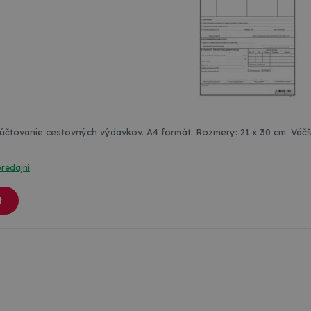
Tlačivo sa používa na účtovanie cestovných výdavkov. A4 formát. Rozmery: 21 x 30 cm. V
predajni
t