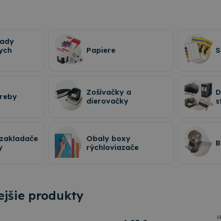
rady
ych
Papiere
S
Zošívačky a
D
treby
dierovačky
s
 zakladače
Obaly boxy
B
y
rýchloviazače
jšie produkty
H