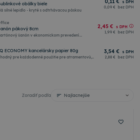
0
,11 €
s DPH
ublinkové obálky biele
0
,09 €
bez DPH
á silné lepidlo - kryté s odtrhávacou páskou
ffice
2
,45 €
s DPH
Šanón pákový 8cm
1
,99 €
bez DPH
artónový šanón v ekonomickom prevedení.
onkajšia strana zakladača je potiahnutá čiernym
ramorovým papierom s natlačeným chrbtovým
títkom. Kovový krúžok v chrbte šanóna pre ľahšiu
Q ECONOMY kancelársky papier 80g
3
,54 €
s DPH
anipuláciu. Vďaka nízkej cene tento typ
hodný pre každodenné použitie pre atramentovú,
2
,88 €
bez DPH
akladača sa využíva aj na archivačné účely.
ú tlač a fotokopírovanie. Kopírovací papier
äčšie balenie kartón 28ks.
ndardnej kvality. Formát A4 Hmotnosť 80g Balenie
00 listov Väčšie balenie kartón/5 balíkov
Zoradiť podľa