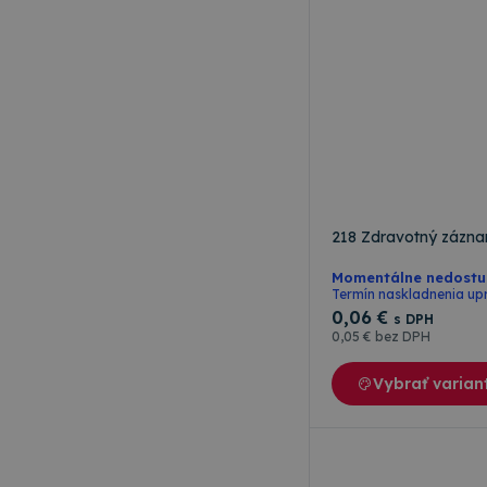
Meno
Meno
rshop_consent
Poskytov
Meno
Doména
RSHOP
_ga
IDE
Google L
.doublecl
218 Zdravotný zázna
_gcl_au
Google L
.topkance
Momentálne nedost
_ga_W23CYWNTXY
Termín naskladnenia up
0
,06 €
s DPH
0
,05 €
bez DPH
Vybrať varian