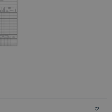
 útoku na webové
Popis
rsal Analytics - čo
tickej služby
about how the end
na odlíšenie
ay have seen before
nerovaného čísla
iadavke na stránku
 reláciách a
va informácie o
nok.
koľvek reklame,
ej webovej stránky.
s na zachovanie