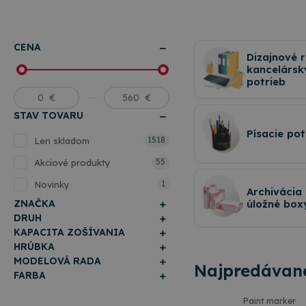
CENA
Dizajnové 
kancelársk
potrieb
STAV TOVARU
Písacie po
1518
Len skladom
55
Akciové produkty
1
Novinky
Archivácia
ZNAČKA
úložné box
DRUH
KAPACITA ZOŠÍVANIA
HRÚBKA
MODELOVÁ RADA
Najpredávane
FARBA
Paint marker