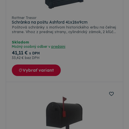
Rottner Tresor
Schránka na poštu Ashford 41x26x9cm
Poštová schránky s motívom historického erbu na čelnej
strane. Vhoz z prednej strany, cylindrický zámok, 2 kľúče
Rozmery: 410 x 260 x 900 mm Rozmer otvoru: 220 x 35
mm Váha: 1,75 kg
Skladom
Možný osobný odber v
predajni
41
,11 €
s DPH
33
,42 €
bez DPH
Vybrať variant