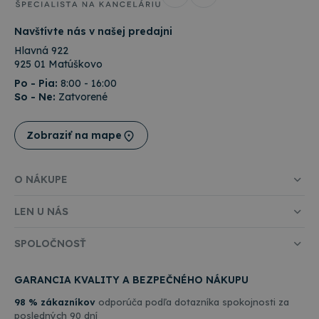
platf
Djang
Pytho
Navštívte nás v našej predajni
navrh
tak, 
Hlavná 922
chrán
925 01 Matúškovo
pred
konk
Po - Pia:
8:00 - 16:00
typo
So - Ne:
Zatvorené
softv
útoku
webo
formu
Zobraziť na mape
O NÁKUPE
Poskytovateľ
/
Uplynutie
Meno
Popis
Doména
platnosti
LEN U NÁS
Poskytovateľ
/
Uplynutie
Meno
Popis
rshop_consent
www.topkancelaria.sk
1 rok
Doména
platnosti
Poskytovateľ
/
Uplynutie
SPOLOČNOSŤ
Meno
Popis
RSHOP
www.topkancelaria.sk
Cookies
_ga
1 rok 1
Tento názov
Google LLC
Doména
platnosti
relácie
mesiac
súboru cooki
.topkancelaria.sk
spojený s
IDE
1 rok
This cookie
Google LLC
Google
GARANCIA KVALITY A BEZPEČNÉHO NÁKUPU
is set by
.doubleclick.net
Universal
Doubleclick
Analytics - čo
and carries
98 % zákazníkov
odporúča podľa dotazníka spokojnosti za
významná
out
posledných 90 dní
aktualizácia