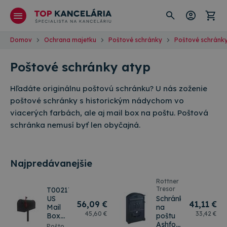
Domov
Ochrana majetku
Poštové schránky
Poštové schránk
Poštové schránky atyp
Hľadáte originálnu poštovú schránku? U nás zoženie
poštové schránky s historickým nádychom vo
viacerých farbách, ale aj mail box na poštu. Poštová
schránka nemusí byť len obyčajná.
Najpredávanejšie
Rottner
Tresor
T00217
US
Schránka
56
,09 €
41
,11 €
Mail
na
45
,60 €
33
,42 €
Box
poštu
čierny
Ashford
Poštová