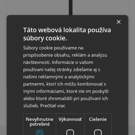
×
Táto webová lokalita používa
T00217 US Mail Box čierny 22 x 16,5 x 48
súbory cookie.
cm/ALM110B0
Poštová schránka U.S. Mailbox. Predný vhod. Dodávané
Súbory cookie používame na
bez tyče. Farba: čierna Rozmery: 220 x 165 x 480 mm
Váha: 0,70 kg
prispôsobenie obsahu, reklám a analýzu
Momentálne nedostupné
návštevnosti. Informácie o vašom
Termín naskladnenia upresníme
používaní našej stránky zdieľame aj s
56
,09 €
s DPH
45
,60 €
bez DPH
našimi reklamnými a analytickými
partnermi, ktorí ich môžu kombinovať s
Vybrať variant
inými informáciami, ktoré ste im poskytli
alebo ktoré zhromaždili pri používaní ich
služieb.
Prečítať viac
Nevyhnutne
Výkonnosť
Cielenie
potrebné