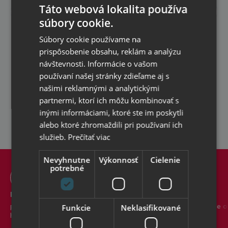
o
Táto webová lokalita používa
Odoberať
novinkách
súbory cookie.
a
Súhlasím so
spracovaním osobných údajov
pre
zľavách
Súbory cookie používame na
reklamné účely
prispôsobenie obsahu, reklám a analýzu
Špeciálne
promo
návštevnosti. Informácie o vašom
akcie
používaní našej stránky zdieľame aj s
a
našimi reklamnými a analytickými
kupóny
partnermi, ktorí ich môžu kombinovať s
pre
inými informáciami, ktoré ste im poskytli
odoberateľov
alebo ktoré zhromaždili pri používaní ich
newsletteru
služieb.
Prečítať viac
Nevyhnutne
Výkonnosť
Cielenie
potrebné
Doprava zadarmo
Tovar vždy skladom
pre všetky objednávky s
v našom centrálnom sklade o
Funkcie
Neklasifikované
hodnotou nad 50 €
rozlohe viac ako 1100 m2