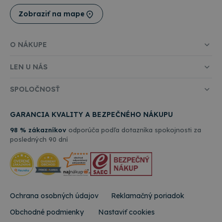
CookieScriptConsent
4 týždne
Tento
CookieScript
2 dni
cooki
Zobraziť na mape
www.topkancelaria.sk
použí
služb
Cooki
Scrip
O NÁKUPE
zapam
predv
súhla
LEN U NÁS
súbo
cooki
návšt
SPOLOČNOSŤ
Je
nevyh
aby b
cooki
GARANCIA KVALITY A BEZPEČNÉHO NÁKUPU
Cooki
Scrip
98 % zákazníkov
odporúča podľa dotazníka spokojnosti za
fungo
Google
správ
posledných 90 dní
Privacy Policy
csrfToken
www.topkancelaria.sk
Cookies
Tento
relácie
cooki
spoje
webo
vývoj
platf
Djang
Ochrana osobných údajov
Reklamačný poriadok
Pytho
navrh
Obchodné podmienky
Nastaviť cookies
tak, 
chrán