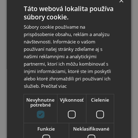
×
zakladačov:
64
,79 €
bez DPH
72 ks
Táto webová lokalita používa
Farba
šedá
súbory cookie.
Vybrať variant
/
biela
Súbory cookie používame na
prispôsobenie obsahu, reklám a analýzu
návštevnosti. Informácie o vašom
používaní našej stránky zdieľame aj s
našimi reklamnými a analytickými
partnermi, ktorí ich môžu kombinovať s
inými informáciami, ktoré ste im poskytli
alebo ktoré zhromaždili pri používaní ich
služieb.
Prečítať viac
Nevyhnutne
Výkonnosť
Cielenie
potrebné
Moll
Otočný stojan pre zakladače Multifile
Otáčací systém pre zakladače (šanóny), účtovné
Funkcie
Neklasifikované
doklady, archivačný materiál, knihy atď. Dodáva sa ako 2
až 6 poschodový. Výška medzi jednotlivými samostatne