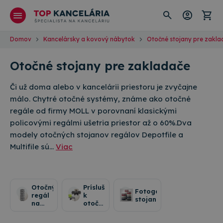
Domov
Kancelársky a kovový nábytok
Otočné stojany pre zakla
Otočné stojany pre zakladače
Či už doma alebo v kancelárii priestoru je zvyčajne
málo. Chytré otočné systémy, známe ako otočné
regále od firmy MOLL v porovnaní klasickými
policovými regálmi ušetria priestor až o 60%.Dva
modely otočných stojanov regálov Depotfile a
Multifile sú…
Viac
Otočný
Príslušenstvo
Fotogaléria
regál
k
stojanov
na
otočným
zakladače
stojanom