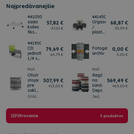
Najpredávanejšie
441050
441450
sada
Orgaset
57
,82 €
68
,87 €
kolies
/
47
,01 €
55
,99 €
5ks
plastové
pre
opierky
otáčacie
441500
stojany
CD
Fotogaléria
79
,69 €
0
,00 €
jednotka
archív
64
,79 €
0
,00 €
1/4 s
kapacitou
na
Moll
Moll
50ks
Otočný
Regál
CD
stojan
507
,99 €
na
569
,49 €
pre
šanóny
413
,00 €
463
,00 €
zakladače
Depotfile
Multifile
Otáčací
Jednotlivé
systém
úrovne
pre
sú
zakladače
pevne
(šanóny),
spojené.
Filtrovanie
5 produktov
účtovné
Otáča
doklady,
sa
archivačný
ako
materiál,
celok.