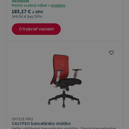
Skladom
Možný osobný odber v
predajni
183
,27 €
s DPH
149
,00 €
bez DPH
Vybrať variant
Farebné varianty
OFFICE PRO
CALYPSO kancelárska stolička
Veľmi oblúbená kancelárska stolička. Oproti kancelárskej