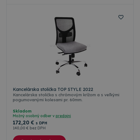
súborov cookie.
Poskytovateľ
/
Uplynutie
Meno
Popis
Doména
platnosti
CookieScriptConsent
4 týždne
Tento
CookieScript
2 dni
cooki
www.topkancelaria.sk
použí
služb
Cooki
Scrip
zapam
predv
súhla
súbo
cooki
Farebné varianty
návšt
Je
nevyh
Kancelárska stolička TOP STYLE 2022
aby b
cooki
Kancelárska stolička s chrómovým krížom a s veľkými
Cooki
pogumovanými kolesami pr. 60mm.
Scrip
fungo
Google
Skladom
správ
Privacy Policy
Možný osobný odber v
predajni
csrfToken
www.topkancelaria.sk
Cookies
Tento
172
,20 €
s DPH
relácie
cooki
140
,00 €
bez DPH
spoje
webo
vývoj