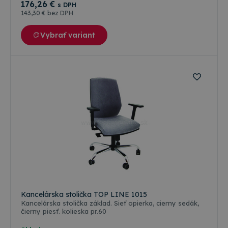
176
,26 €
_ga_W23CYWNTXY
.topkancelaria.sk
1 rok 1
Tento súbor
s DPH
koncový
mesiac
cookie použí
143
,30 €
bez DPH
používateľ
služba Googl
vidieť pred
Analytics na
návštevou
zachovanie
Vybrať variant
uvedenej
stavu relácie.
webovej
stránky.
Farebné varianty
Kancelárska stolička TOP LINE 1015
Kancelárska stolička základ. Sieť opierka, cierny sedák,
čierny piesť. kolieska pr.60