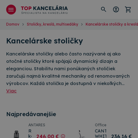
Domov
Stoličky, kreslá, multisedáky
Kancelárske stoličky a kresl
Kancelárske stoličky
Kancelárske stoličky alebo často nazývané aj ako
otočné stoličky ktoré spájajú dynamický dizajn a
eleganciou. Stabilitu nami ponúkaných stoličiek
zaručujú najmä kvalitné mechaniky od renomovaných
výrobcov. Každá stolička je dostupná v niekoľkých…
Viac
Najpredávanejšie
ANTARES
Office
RUBEN
CANTO
kancelárska
246
,00 €
WHITE
236
,16 €