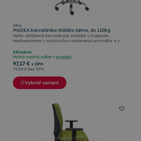
Alba
MADEA kancelárska stolička čierna, do 120kg
Veľmi obľúbená kancelárska stolička s hojdacím
mechanizmom s možnosťou nastavenia protiváhy a s
aretáciou v záhadnej polohe. Sieťované operadlo s
podhlavníkom potiahnutá čiernou koženkou. Sedadlo
Skladom
potiahnuté priedušnou čiernou látkou, pevné opierky rúk,
Možný osobný odber v
predajni
synchro mechanika s nosnosťou do 120kg, chrómovaný
97
,17 €
s DPH
piest a kovový kríž pr. 64cm, Váha stoličky 11,2kg. Šírka
79
,00 €
bez DPH
sedadla 46cm, Výška sedadla 44 - 53cm, celková výška
113 - 122cm.
Vybrať variant