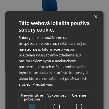
×
Táto webová lokalita používa
súbory cookie.
Súbory cookie používame na
Farebné varianty
prispôsobenie obsahu, reklám a analýzu
návštevnosti. Informácie o vašom
Kancelárska stolička TOP LINE 1011
Kancelárska stolička základ. Sieť opierka, cierny sedák,
používaní našej stránky zdieľame aj s
čierny piesť. kolieska pr.60
našimi reklamnými a analytickými
partnermi, ktorí ich môžu kombinovať s
Skladom
Možný osobný odber v
predajni
inými informáciami, ktoré ste im poskytli
162
,36 €
s DPH
alebo ktoré zhromaždili pri používaní ich
132
,00 €
bez DPH
služieb.
Prečítať viac
Vybrať variant
Nevyhnutne
Výkonnosť
Cielenie
potrebné