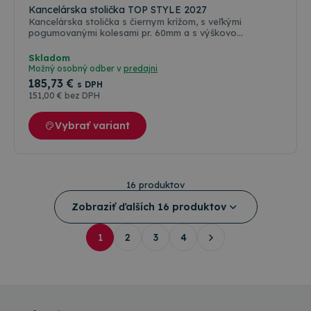
Kancelárska stolička TOP STYLE 2027
Kancelárska stolička s čiernym krížom, s veľkými
pogumovanými kolesami pr. 60mm a s výškovo
nastaviteľnými podrúčkami.
Skladom
Možný osobný odber v
predajni
185
,73 €
s DPH
151
,00 €
bez DPH
Vybrať variant
16 produktov
Zobraziť ďalších 16 produktov
1
2
3
4