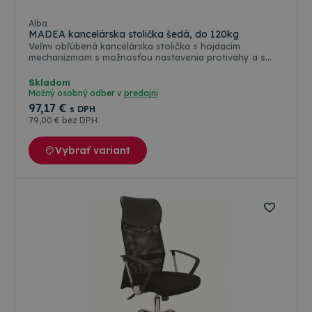
Alba
MADEA kancelárska stolička šedá, do 120kg
Veľmi obľúbená kancelárska stolička s hojdacím
mechanizmom s možnosťou nastavenia protiváhy a s
aretáciou v záhadnej polohe. Sieťované operadlo s
podhlavníkom potiahnutá tm. šedou koženkou. Sedadlo
Skladom
potiahnuté priedušnou šedou látkou, pevné opierky rúk,
Možný osobný odber v
predajni
synchro mechanika s nosnosťou do 120kg, chrómovaný
97
,17 €
s DPH
piest a kovový kríž pr. 64cm, Váha stoličky 11,2kg. Šírka
79
,00 €
bez DPH
sedadla 46cm, Výška sedadla 44 - 53cm, celková výška
113 - 122cm.
Vybrať variant