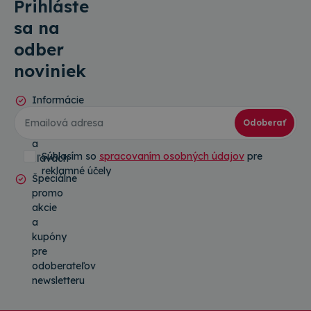
Prihláste
sa na
odber
noviniek
Informácie
o
Odoberať
novinkách
a
Súhlasím so
spracovaním osobných údajov
pre
zľavách
reklamné účely
Špeciálne
promo
akcie
a
kupóny
pre
odoberateľov
newsletteru