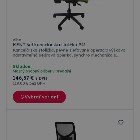
Alba
KENT šéf kancelárska stolička P41
Kancelárska stolička, pevne sieťované operadlo,výškovo
nastaviteľná bedrová opierka, synchro mechanika s
nosnosťou do 130kg. Váha stoličky 16kg
Skladom
Možný osobný odber v
predajni
146
,37 €
s DPH
119
,00 €
bez DPH
Vybrať variant