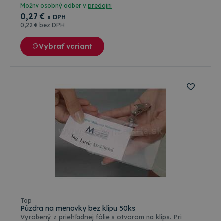
menovky 90 x 57mm.
Možný osobný odber v
predajni
0
,27 €
s DPH
0
,22 €
bez DPH
Vybrať variant
Farebné varianty
Top
Púzdra na menovky bez klipu 50ks
Vyrobený z priehľadnej fólie s otvorom na klips. Pri