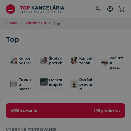
Domov
Výrobcovia
Top
Top
Pečiatky
Kancelárske
Školské
Kancelárska
a
potreby
potreby
technika
pečiatkov
farby
Tabule
Darčekové
Ochrana
a
predmety
majetku
prezentácia
a
ocenenia
Filtrovanie
293 produktov
VYBRANÉ FILTROVANIE