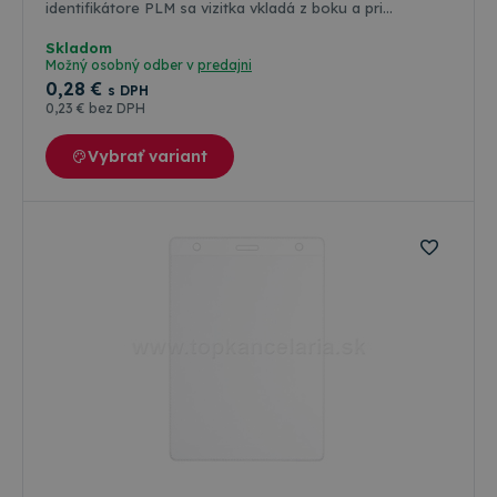
identifikátore PLM sa vizitka vkladá z boku a pri
identifikátore PLD sa vizitka vkladá z hornej strany. Klips
nie je súčasťou identifikátora. Rozmery vnútorné
Skladom
86x50mm. Rozmery vonkajšie 92x60mm.
Možný osobný odber v
predajni
0
,28 €
s DPH
0
,23 €
bez DPH
Vybrať variant