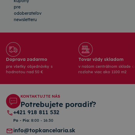
kupóny
pre
odoberateľov
newsletteru
Doprava zadarmo
Tovar vždy skladom
pre všetky objednávky s
v našom centrálnom sklade o
hodnotou nad 50 €
rozlohe viac ako 1100 m2
KONTAKTUJTE NÁS
Potrebujete poradiť?
+421 918 811 532
Po - Pia:
8:00 - 16:30
info@topkancelaria.sk