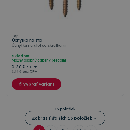
Farebné varianty
Top
Úchytka na stôl
Úchytka na stôl so skrutkami.
Skladom
Možný osobný odber v
predajni
1
,77 €
s DPH
1
,44 €
bez DPH
Vybrať variant
16 položiek
Zobraziť ďalších 16 položiek