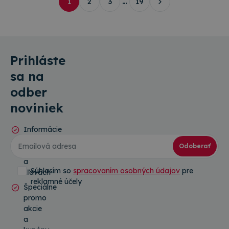
1
2
3
…
19
Prihláste
sa na
odber
noviniek
Informácie
o
Odoberať
novinkách
a
Súhlasím so
spracovaním osobných údajov
pre
zľavách
reklamné účely
Špeciálne
promo
akcie
a