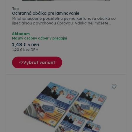
Top
Ochranná obálka pre laminovanie
Mnohonásobne použiteľná pevná kartónová obálka so
špeciálnou povrchovou úpravou. Vďaka nej môžete
laminovať materiály kratšie, než je vzdialenosť medzi
valcami laminátoru. Zamedzí možnosti poškodenia
Skladom
laminovaného materiálu (nenatočí sa na valec).
Možný osobný odber v
predajni
1
,48 €
s DPH
1
,20 €
bez DPH
Vybrať variant