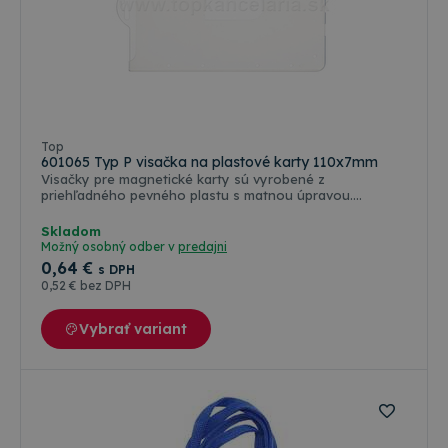
Top
601065 Typ P visačka na plastové karty 110x7mm
Visačky pre magnetické karty sú vyrobené z
priehľadného pevného plastu s matnou úpravou.
Dokonale chránia kartu proti poškriabaniu a inému
mechanickému poškodeniu. Typ IDS K je vybavený
Skladom
euroklipom a typ IDS P textilnou páskou, ktorá umožňuje
Možný osobný odber v
predajni
viditeľné nosenie karty štandardného formátu 54 x 86
0
,64 €
s DPH
mm.
0
,52 €
bez DPH
Vybrať variant