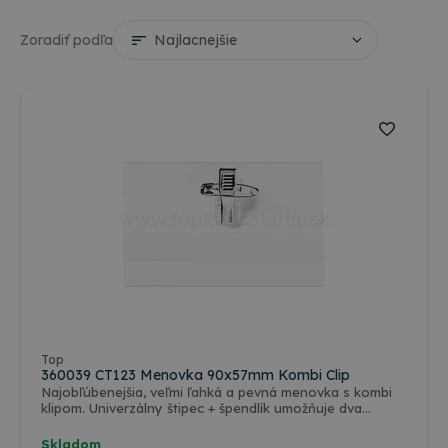
Zoradiť podľa
Top
360039 CT123 Menovka 90x57mm Kombi Clip
Najobľúbenejšia, veľmi ľahká a pevná menovka s kombi
klipom. Univerzálny štipec + špendlík umožňuje dva
spôsoby pripnutia. Menovka z tenkého PVC má bočné
zasúvanie. Je dodávaná s papierovým štítkom. Rozmer
Skladom