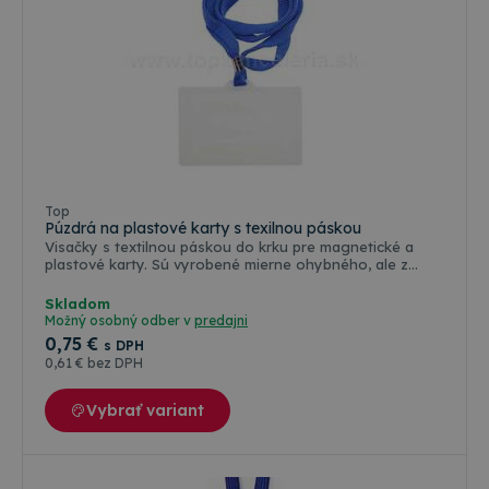
Farebné varianty
Top
Púzdrá na plastové karty s texilnou páskou
Visačky s textilnou páskou do krku pre magnetické a
plastové karty. Sú vyrobené mierne ohybného, ale z
pevného plastu s matnou úpravou. Dokonale chránia
kartu proti poškriabaniu a inému mechanickému
Skladom
poškodeniu. Typ IDS P je prevedenie s textilnou páskou,
Možný osobný odber v
predajni
ktorá umožňuje viditeľné nosenie karty štandardných
0
,75 €
s DPH
formátov 54 x 86 mm.
0
,61 €
bez DPH
Vybrať variant