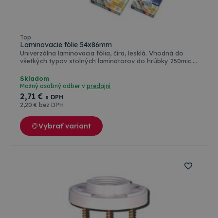
Farebné varianty
Top
Laminovacie fólie 54x86mm
Univerzálna laminovacia fólia, číra, lesklá. Vhodná do
všetkých typov stolných laminátorov do hrúbky 250mic.
Antistatická úprava uľahčuje vkladanie dokumentu do
fólie. Balenie 100 ks.
Skladom
Možný osobný odber v
predajni
2
,71 €
s DPH
2
,20 €
bez DPH
Vybrať variant