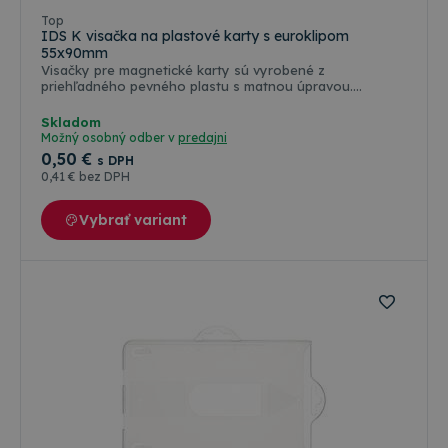
Top
IDS K visačka na plastové karty s euroklipom
55x90mm
Visačky pre magnetické karty sú vyrobené z
priehľadného pevného plastu s matnou úpravou.
Dokonale chránia kartu proti poškriabaniu a inému
mechanickému poškodeniu. Typ IDS K je vybavený
Skladom
euroklipom a typ IDS P textilnou páskou, ktorá umožňuje
Možný osobný odber v
predajni
viditeľné nosenie karty štandardného formátu 54 x 86
0
,50 €
s DPH
mm.
0
,41 €
bez DPH
Vybrať variant