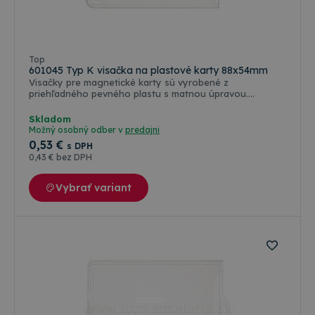
Top
601045 Typ K visačka na plastové karty 88x54mm
Visačky pre magnetické karty sú vyrobené z
priehľadného pevného plastu s matnou úpravou.
Dokonale chránia kartu proti poškriabaniu a inému
mechanickému poškodeniu.
Skladom
Možný osobný odber v
predajni
0
,53 €
s DPH
0
,43 €
bez DPH
Vybrať variant