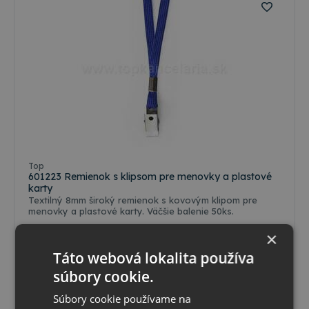
Top
601223 Remienok s klipsom pre menovky a plastové
karty
Textilný 8mm široký remienok s kovovým klipom pre
menovky a plastové karty. Väčšie balenie 50ks.
×
Skladom
Možný osobný odber v
predajni
Táto webová lokalita používa
0
,86 €
s DPH
súbory cookie.
0
,70 €
bez DPH
Súbory cookie používame na
Vybrať variant