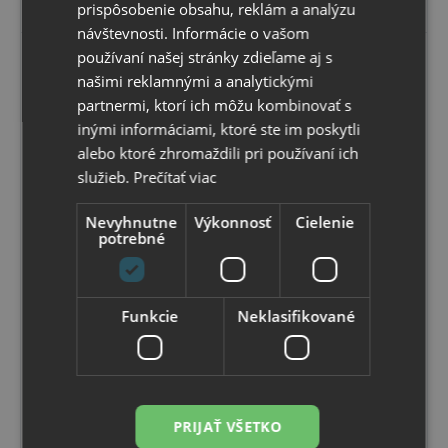
prispôsobenie obsahu, reklám a analýzu
návštevnosti. Informácie o vašom
používaní našej stránky zdieľame aj s
našimi reklamnými a analytickými
Posledné kusy
partnermi, ktorí ich môžu kombinovať s
inými informáciami, ktoré ste im poskytli
alebo ktoré zhromaždili pri používaní ich
služieb.
Prečítať viac
Nevyhnutne
Výkonnosť
Cielenie
potrebné
Top
Funkcie
Neklasifikované
Farebné laminovacie fólie
Farebné laminovacie fólie. Akýkoľvek materiál zatavený
do priezračnej čírej laminovacej fólie je dokonale
chránený pred vlhkosťou, zašpinením a poškodením.
Skladom
Možný osobný odber v
predajni
0
,92 €
PRIJAŤ VŠETKO
s DPH
0
,75 €
bez DPH