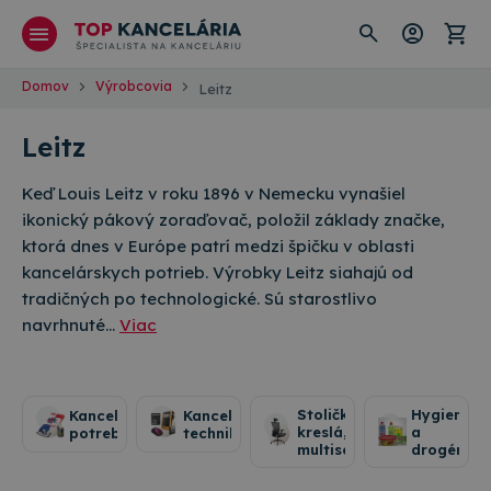
Domov
Výrobcovia
Leitz
Leitz
Keď Louis Leitz v roku 1896 v Nemecku vynašiel
ikonický pákový zoraďovač, položil základy značke,
ktorá dnes v Európe patrí medzi špičku v oblasti
kancelárskych potrieb. Výrobky Leitz siahajú od
tradičných po technologické. Sú starostlivo
navrhnuté…
Viac
Stoličky,
Hygiena
Kancelárske
Kancelárska
kreslá,
a
potreby
technika
multisedáky
drogéria