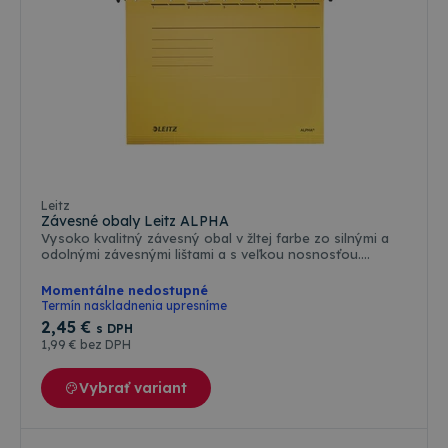
Farebné varianty
Leitz
Závesné obaly Leitz ALPHA
Vysoko kvalitný závesný obal v žltej farbe zo silnými a
odolnými závesnými lištami a s veľkou nosnosťou.
Vyrobený z pevného 250g kartónu Natron. Boky
závesného obalu sú otvorené, vhodné pre voľné
Momentálne nedostupné
vkladané nedierovaných papierov formátu A4. Výrezy na
Termín naskladnenia upresníme
závesnej lište pre dodatočné upevnenie rýchloviazacej
2
,45 €
s DPH
spony (nie je súčasťou balenia). Súčasťou závesného
1
,99 €
bez DPH
obalu je aj rozlišovač s vymeniteľným štítkom pre popis
obsahu. Vyrobené zo 100% recyklovaného kartónu.
Rozmery: 348 x 260 x 0 (mm)
Vybrať variant