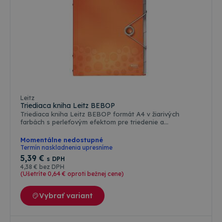
stavu relácie.
webovej
stránky.
Leitz
Triediaca kniha Leitz BEBOP
Triediaca kniha Leitz BEBOP formát A4 v žiarivých
farbách s perleťovým efektom pre triedenie a
organizáciu dokumentov. Atraktívne uzatváranie knihy
na gumičku pre bežný prenos. 3 chlopne na zadnej
Momentálne nedostupné
strane knihy pre uloženie voľných papierov. Na chlopni
Termín naskladnenia upresníme
obsahuje register pre rýchly prístup k popísanému
5
,39 €
s DPH
obsahu. Rozmery: 260 x 17 x 320 mm Kapacita: 200 listov
4
,38 €
bez DPH
Farba: oranžová
(Ušetríte 0
,64 €
oproti bežnej cene)
Vybrať variant