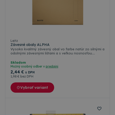
Leitz
Závesné obaly ALPHA
Vysoko kvalitný závesný obal vo farbe natúr zo silnými a
odolnými závesnými lištami a s veľkou nosnosťou.
Vyrobený z pevného 250g kartónu Natron. Boky
závesného obalu sú otvorené, vhodné pre voľné
Skladom
vkladané nedierovaných papierov formátu A4. Výrezy na
Možný osobný odber v
predajni
závesnej lište pre dodatočné upevnenie rýchloviazacej
2
,44 €
s DPH
spony (nie je súčasťou balenia). Súčasťou závesného
1
,98 €
bez DPH
obalu je aj rozlišovač s vymeniteľným štítkom pre popis
obsahu. Vyrobené zo 100% recyklovaného kartónu.
Rozmery: 348 x 260 x 0 (mm)
Vybrať variant