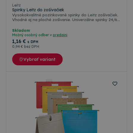
Leitz
Spinky Leitz do zošívačiek
Vysokokvalitné pozinkované spinky do Leitz zošívačiek.
Vhodné aj na ploché zošívanie. Univerzálne spinky 24/6 v
prvotriednej kvalita, odporúčané na použitie do všetkých
značiek zošívačiek. Záruka až 10 rokov na zošívačky
Skladom
Leitz pri použití so sponkami Leitz. Kapacata zošívania
Možný osobný odber v
predajni
30 listov 80g papiera. Balenie: 1000 ks
1
,16 €
s DPH
0
,94 €
bez DPH
Vybrať variant