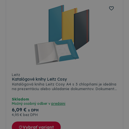
Farebné varianty
Leitz
Katalógové knihy Leitz Cosy
Katalógová kniha Leitz Cosy A4 s 3 chlopňami je ideálna
na prezentáciu alebo ukladanie dokumentov. Dokumenty
chráni a umožňuje ich jednoduché prezeranie. Praktické
integrované 3 chlopne vzadu rozširujú celkovú kapacitu.
Skladom
Obsahuje 20 priehľadných plastových vreciek na
Možný osobný odber v
predajni
prezentáciu 40 hárkov papiera A4 + (80 g/m2). Špeciálne
6
,09 €
s DPH
tvarované chlopne na prípadné zvýšenie kapacity
4
,95 €
bez DPH
ukladania dokumentov. Hrubá elastická gumička na
bezpečný prenos dokumentov. Tento prémiový
organizér dokumentov je perfektným doplnkom či už
Vybrať variant