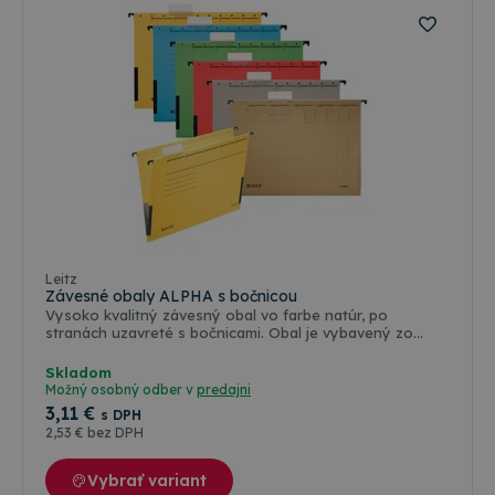
Farebné varianty
Leitz
Závesné obaly ALPHA s bočnicou
Vysoko kvalitný závesný obal vo farbe natúr, po
stranách uzavreté s bočnicami. Obal je vybavený zo
silnými a odolnými závesnými lištami a s veľkou
nosnosťou. Bočnice chránia voľné dokumenty pred
Skladom
vypadnutím z dosiek. Výrezy na závesnej lište pre
Možný osobný odber v
predajni
dodatočné upevnenie rýchloviazacej spony (nie je
3
,11 €
s DPH
súčasťou balenia). Súčasťou závesného obalu je aj
2
,53 €
bez DPH
rozlišovač s vymeniteľným štítkom pre popis obsahu.
Vyrobené zo 100% recyklovaného kartónu. Certifikované
Modrým Anjelom (Blue Angel). Rozmery: 348 x 260 x 0
Vybrať variant
(mm)