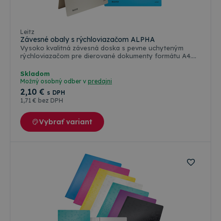
Farebné varianty
Leitz
Závesné obaly s rýchloviazačom ALPHA
Vysoko kvalitná závesná doska s pevne uchyteným
rýchloviazačom pre dierované dokumenty formátu A4.
Súčasťou závesných obalov je plastový rozlišovač s
vymeniteľným štítkom pre popis obsahu. Z hornej časti
Skladom
má výrez pre palec pre jednoduchšie uchytenie a
Možný osobný odber v
predajni
manipuláciu s obalom. Vyrobené zo 100% recyklovaného
2
,10 €
s DPH
kartónu. Certifikované Modrým Anjelom (Blue Angel).
1
,71 €
bez DPH
Farba: natúr. Rozmery: 268 x 1 x 348 (mm)
Vybrať variant