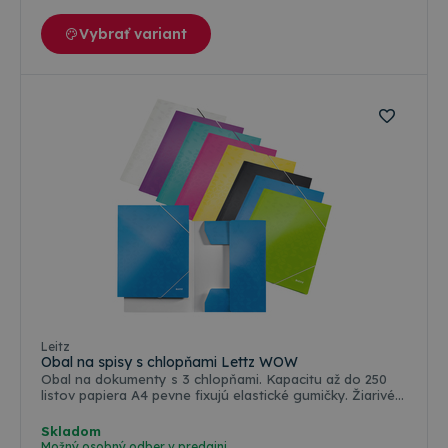
Vybrať variant
Farebné varianty
Leitz
Obal na spisy s chlopňami Lettz WOW
Obal na dokumenty s 3 chlopňami. Kapacitu až do 250
listov papiera A4 pevne fixujú elastické gumičky. Žiarivé
farby WOW, ktoré zaujmú na prvý pohľad a sú určené
pre výnimočné pracovné prostredie. Vďaka laminácii je
Skladom
povrch obalov na dokumenty lesklejší a pevnejší.
Možný osobný odber v
predajni