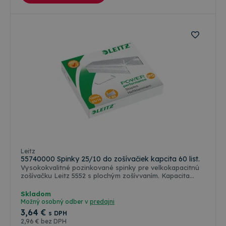
Leitz
55740000 Spinky 25/10 do zošívačiek kapcita 60 list.
Vysokokvalitné pozinkované spinky pre velkokapacitnú
zošívačku Leitz 5552 s plochým zošívvaním. Kapacita
zošívania do 60 listov.
Skladom
Možný osobný odber v
predajni
3
,64 €
s DPH
2
,96 €
bez DPH