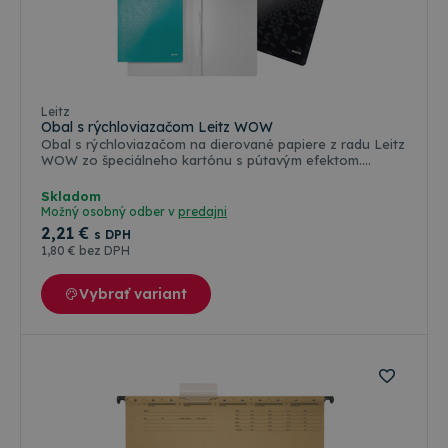
Farebné varianty
Leitz
Obal s rýchloviazačom Leitz WOW
Obal s rýchloviazačom na dierované papiere z radu Leitz
WOW zo špeciálneho kartónu s pútavým efektom.
Vzorovaný povrch dodáva obalu lesklý nezameniteľný
vzhľad. Žiarivé farby, ktoré zaujmú na prvý pohľad a sú
Skladom
určené pre výnimočné pracovné prostredie. Vďaka
Možný osobný odber v
predajni
laminácii je povrch obalov na dokumenty lesklejší a
2
,21 €
s DPH
pevnejší. Dokonale dopĺňa ostatné produkty radu WOW
1
,80 €
bez DPH
pre perfektný vzhľad kancelárie aj domácej kancelárie.
Kapacita obalu 250 listov 80g papiera. Farba metalická
modrá
Vybrať variant