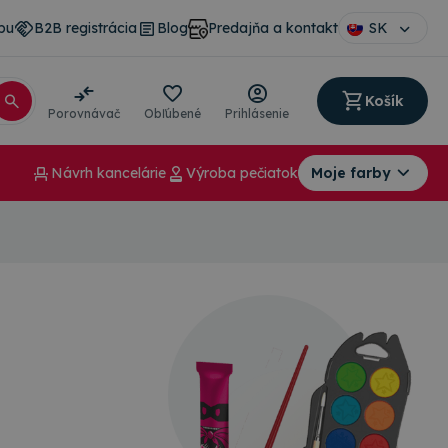
pu
B2B registrácia
Blog
Predajňa a kontakt
SK
Košík
Porovnávač
Obľúbené
Prihlásenie
Návrh kancelárie
Výroba pečiatok
Moje farby