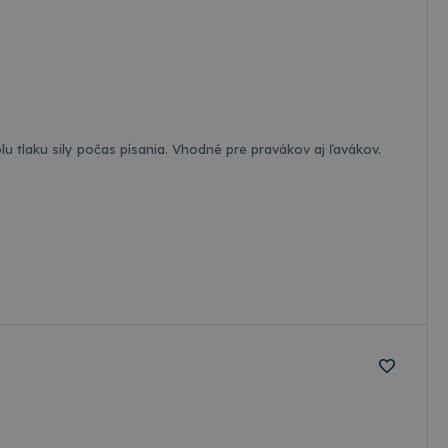
o držania ceruzky a pre kontrolu tlaku sily počas písania. Vhodné pre pravákov aj ľavákov.