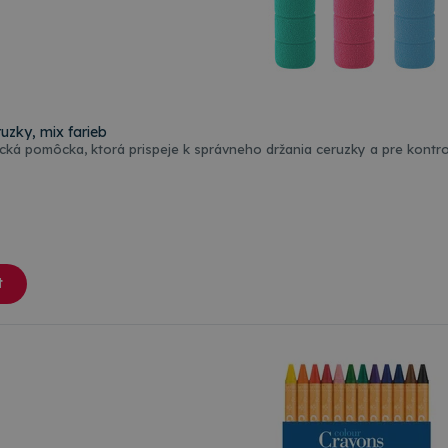
zky, mix farieb
Jednoduchá ale praktická pomôcka, ktorá prispeje k správneh
t