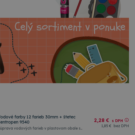
odové farby 12 farieb 30mm + štetec
2
,28 €
s DPH
entropen 9540
1
,85 €
bez DPH
úprava vodových farieb v plastovom obale s
ednoduchým štetcom obsahuje 12 farieb s