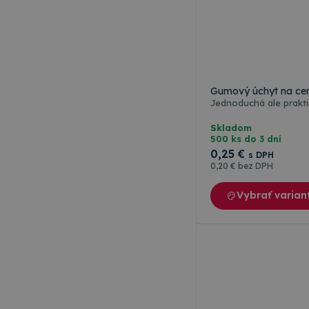
Gumový úchyt na ceru
Skladom
500 ks do 3 dní
0
,25 €
s DPH
0
,20 €
bez DPH
Vybrať varian