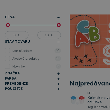
CENA
STAV TOVARU
33
Len skladom
18
Akciové produkty
0
Novinky
ZNAČKA
FARBA
Najpredávane
PREVEDENIE
POUŽITIE
MFP
Kelímek na v
6300374
Téglik na vodu