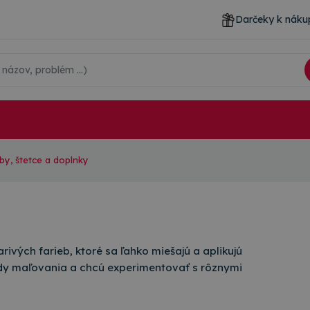
Darčeky k náku
by, štetce a doplnky
rivých farieb, ktoré sa ľahko miešajú a aplikujú
lady maľovania a chcú experimentovať s rôznymi