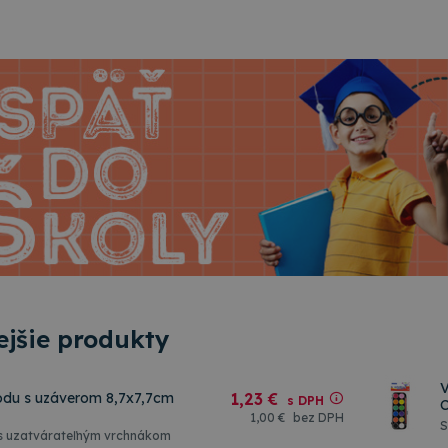
jšie produkty
V
odu s uzáverom 8,7x7,7cm
1
,23 €
s DPH
C
1
,00 €
bez DPH
S
 s uzatvárateľným vrchnákom
j