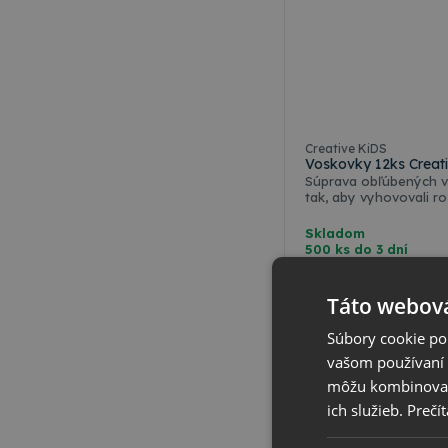
Creative KiDS
Voskovky 12ks Creati
Súprava obľúbených v
tak, aby vyhovovali r
vhodné pre školákov a
priestor pre ich kreativ
Skladom
500 ks do 3 dní
0
,69 €
s DPH
0
,56 €
bez DPH
Táto webová
Vybrať varian
Súbory cookie po
vašom používaní n
môžu kombinovať s
ich služieb.
Prečít