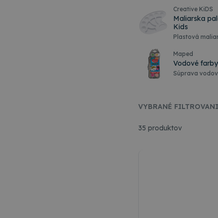
Creative KiDS
Maliarska pal
Kids
Plastová malia
farieb.
Maped
Vodové farby
Súprava vodov
pigmentu ponúk
balením s motí
plastovým puz
čistenie je tát
VYBRANÉ FILTROVAN
Balenie obsahuj
každá s paleto
motívom, čo um
35 produktov
farby. Vysoký 
a žiarivé odtie
miešajú, čo um
umeleckých diel. Súčasťou balenia je aj kval
štetec, čo umož
vodové farby sú
ideálnym darče
vekových kategó