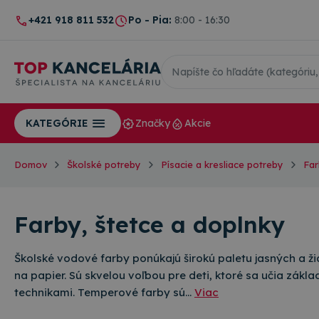
+421 918 811 532
Po - Pia:
8:00 - 16:30
Značky
Akcie
KATEGÓRIE
Domov
Školské potreby
Písacie a kresliace potreby
Far
Farby, štetce a doplnky
Školské vodové farby ponúkajú širokú paletu jasných a žia
na papier. Sú skvelou voľbou pre deti, ktoré sa učia zák
technikami. Temperové farby sú…
Viac