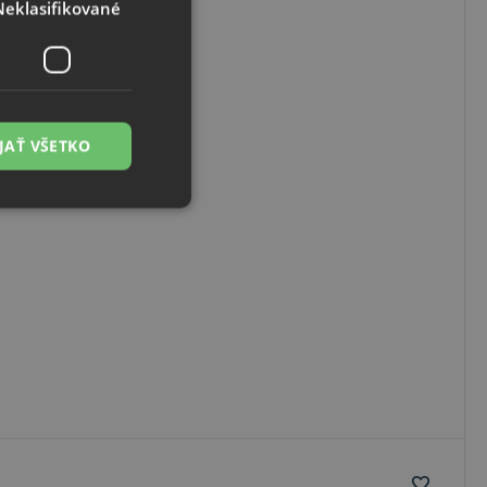
Neklasifikované
JAŤ VŠETKO
é
ľa a správa účtu.
cript.com na
 cookie
ookies Cookie-
vývojovou
tak, aby chránil