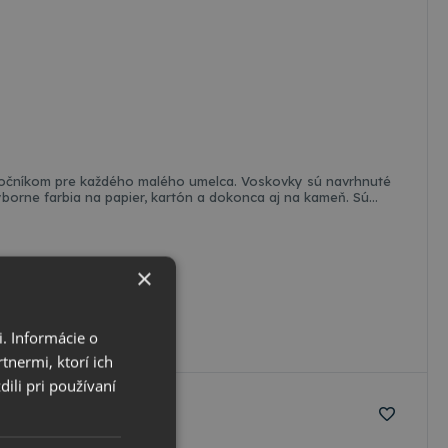
oločníkom pre každého malého umelca. Voskovky sú navrhnuté
borne farbia na papier, kartón a dokonca aj na kameň. Sú
ní nájdete 12 kusov, ktoré vašim deťom umožnia dať voľný
×
. Informácie o
tnermi, ktorí ich
ili pri používaní