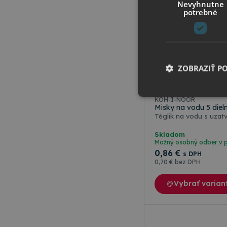
Nevyhnutne
potrebné
ZOBRAZIŤ P
KOH-I-NOOR
Misky na vodu 5 die
Téglik na vodu s uza
Skladom
Nevyhnutne potrebné 
Možný osobný odber v
Webová lokalita sa n
0
,86 €
s DPH
0
,70 €
bez DPH
Meno
CookieScriptConse
Vybrať varian
csrfToken