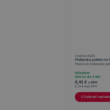
Meno
Meno
rshop_consent
Poskytov
Meno
Doména
RSHOP
_ga
IDE
Google L
.doublecl
_gcl_au
Google L
Creative KiDS
.topkance
Maliarska paleta na 
_ga_W23CYWNTXY
Plastová maliarska pal
Skladom
500 ks do 3 dní
0
,91 €
s DPH
0
,74 €
bez DPH
Vybrať varian