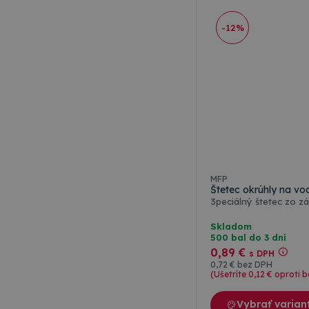
-12%
MFP
Štetec okrúhly na vo
3peciálný štetec zo 
Skladom
500 bal do 3 dní
0
,89 €
s DPH
0
,72 €
bez DPH
(Ušetríte 0
,12 €
oproti b
Vybrať varian