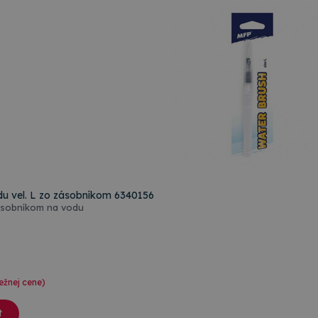
du vel. L zo zásobníkom 6340156
zásobníkom na vodu
ežnej cene)
t