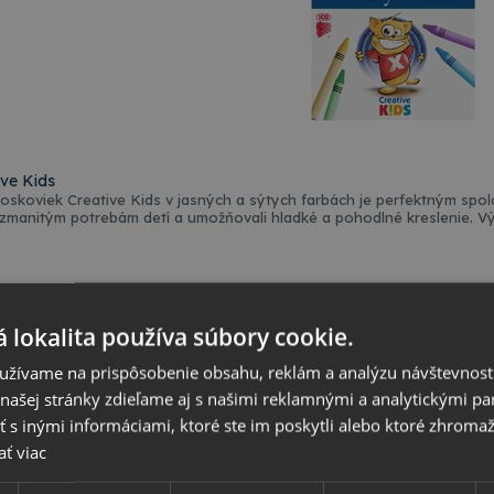
ve Kids
oskoviek Creative Kids v jasných a sýtych farbách je perfektným sp
ozmanitým potrebám detí a umožňovali hladké a pohodlné kreslenie. Vý
j predškolákov a vďaka svojej netoxickosti sú úplne bezpečné. V bale
itu a fantáziu.
 lokalita používa súbory cookie.
t
užívame na prispôsobenie obsahu, reklám a analýzu návštevnosti
ašej stránky zdieľame aj s našimi reklamnými a analytickými par
 inými informáciami, ktoré ste im poskytli alebo ktoré zhromažd
ať viac