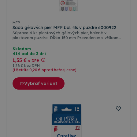
o
koncový
návštevníkoc
používateľ
reláciách a
používa
kampaniach 
webovú
analytické
stránku, a o
MFP
prehľady
akejkoľvek
Sada gélových pier MFP bal. 4ls v puzdre 6000922
webových
reklame,
stránok.
Súprava 4 ks plastových gélových pier, balené v
ktorú
plastovom puzdre. Dĺžka 150 mm Prevedenie: s vŕškom
mohol
_ga_W23CYWNTXY
.topkancelaria.sk
1 rok 1
Tento súbor
koncový
Počet kusov v balení: 4 ks Farba: červená, modrá, zelená,
mesiac
cookie použí
používateľ
sivá
Skladom
služba Googl
vidieť pred
414 bal do 3 dní
Analytics na
návštevou
zachovanie
uvedenej
1
,55 €
s DPH
stavu relácie.
webovej
1
,26 €
bez DPH
stránky.
(Ušetríte 0
,20 €
oproti bežnej cene)
Vybrať variant