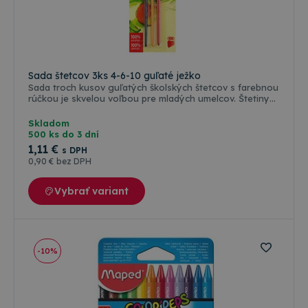
Sada štetcov 3ks 4-6-10 guľaté ježko
Sada troch kusov guľatých školských štetcov s farebnou
rúčkou je skvelou voľbou pre mladých umelcov. Štetiny
vyrobeného zo 100% srsti poníka sú ideálne na
maľovanie vodovými farbami. S rôznymi šírkami štetiny 4,
Skladom
6 a 10 mm máte možnosť prispôsobiť svoje umenie podľa
500 ks do 3 dní
potreby a tak dosiahnuť špecifické efekty. Farebná rúčka
1
,11 €
s DPH
pridáva zábavu a farbu do vášho tvorenia a zvýrazňuje
0
,90 €
bez DPH
kreatívny proces
Vybrať variant
-10%