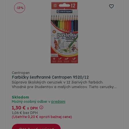
-13%
Centropen
Farbičky šesťhranné Centropen 9520/12
Súprava školských ceruziek v 12 žiarivých farbách.
Vhodné pre študentov a malých umelcov. Tieto ceruzky
majú šesťhranné prevedenie, čo zaisťuje pohodlný úchop
a minimalizuje riziko skĺznutia. Sú ľahko strúhateľné, čo
Skladom
umožňuje jednoduché udržiavanie ostrého hrotu pre
Možný osobný odber v
predajni
presné kreslenie a písanie. Tuha odolná voči lámaniu.
1
,30 €
s DPH
1
,06 €
bez DPH
(Ušetríte 0
,20 €
oproti bežnej cene)