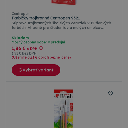
Centropen
Farbičky trojhranné Centropen 9521
Súprava trojhranných školských ceruziek v 12 žiarivých
farbách. Vhodné pre študentov a malých umelcov.
Trojhranné Ergo prevedenie zaisťuje pohodlný úchop. Sú
ľahko strúhateľné, čo umožňuje jednoduché udržiavanie
Skladom
ostrého hrotu pre presné kreslenie a písanie. Tuha
Možný osobný odber v
predajni
odolná voči lámaniu. Sada 12ks
1
,86 €
s DPH
1
,51 €
bez DPH
(Ušetríte 0
,21 €
oproti bežnej cene)
Vybrať variant