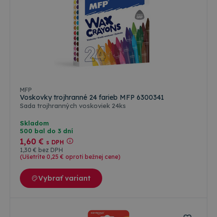
MFP
Voskovky trojhranné 24 farieb MFP 6300341
Sada trojhranných voskoviek 24ks
Skladom
500 bal do 3 dní
1
,60 €
s DPH
1
,30 €
bez DPH
(Ušetríte 0
,25 €
oproti bežnej cene)
Vybrať variant