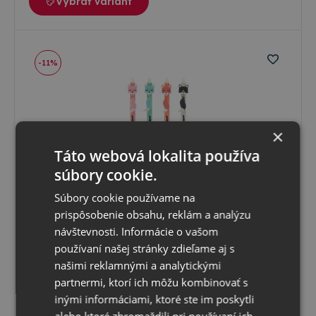
Vybrať variant
-11%
×
Táto webová lokalita používa
súbory cookie.
Súbory cookie používame na
prispôsobenie obsahu, reklám a analýzu
MFP
návštevnosti. Informácie o vašom
Gumovacie pero Fox, MFP modrá náplň rozne farby
6001187
používaní našej stránky zdieľame aj s
Gumovacie pero s modrou náplňou. Stopa písma 0,5
našimi reklamnými a analytickými
partnermi, ktorí ich môžu kombinovať s
Skladom
500 bal do 3 dní
inými informáciami, ktoré ste im poskytli
1
,43 €
s DPH