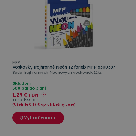
MFP
Voskovky trojhranné Neón 12 farieb MFP 6300387
Sada trojhranných Neónových voskoviek 12ks
Skladom
500 bal do 3 dní
1
,29 €
s DPH
1
,05 €
bez DPH
(Ušetríte 0
,19 €
oproti bežnej cene)
Vybrať variant