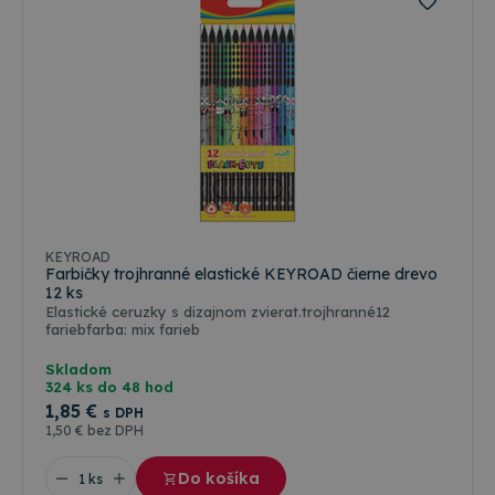
KEYROAD
Farbičky trojhranné elastické KEYROAD čierne drevo
12 ks
Elastické ceruzky s dizajnom zvierat.trojhranné12
fariebfarba: mix farieb
Skladom
324 ks do 48 hod
1
,85 €
s DPH
1
,50 €
bez DPH
Do košíka