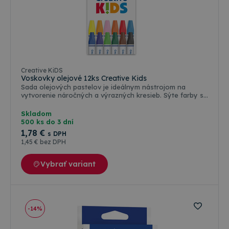
Creative KiDS
Voskovky olejové 12ks Creative Kids
Sada olejových pastelov je ideálnym nástrojom na
vytvorenie náročných a výrazných kresieb. Sýte farby s
vynikajúcou intenzitou umožňujú vytvárať žiarivé a
dojímavé obrazy. Balenie obsahuje 12 kusov pastelov v
Skladom
žiarivých farbách.
500 ks do 3 dní
1
,78 €
s DPH
1
,45 €
bez DPH
Vybrať variant
-14%