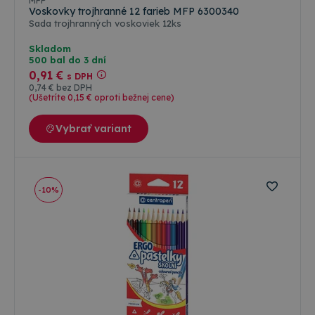
MFP
Voskovky trojhranné 12 farieb MFP 6300340
Sada trojhranných voskoviek 12ks
Skladom
500 bal do 3 dní
0
,91 €
s DPH
0
,74 €
bez DPH
(Ušetríte 0
,15 €
oproti bežnej cene)
Vybrať variant
-10%
Farebné varianty