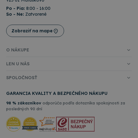
925 01 Matúškovo
Analytics na
návštevou
zachovanie
Po - Pia:
8:00 - 16:00
uvedenej
stavu relácie.
webovej
So - Ne:
Zatvorené
stránky.
Zobraziť na mape
O NÁKUPE
LEN U NÁS
SPOLOČNOSŤ
GARANCIA KVALITY A BEZPEČNÉHO NÁKUPU
98 % zákazníkov
odporúča podľa dotazníka spokojnosti za
posledných 90 dní