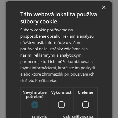
až 1 kg
dBA. Chladenie pomocou jedného ventilátora pr.12,5cm s
je tento
×
modrým led podsvietením. Má nízku spotrebu 345 mA.
Skladom
držiak
Vdaka pogumovanej spodnej časti na pracovnom stole
Možný osobný odber v
predajni
Táto webová lokalita používa
skvelou
neklže. Roymery 29,5 x 5,3 x 35cm
17
,34 €
voľbou
s DPH
súbory cookie.
pre
14
,10 €
bez DPH
vaše
cestovné
Súbory cookie používame na
Vybrať variant
potreby.
prispôsobenie obsahu, reklám a analýzu
návštevnosti. Informácie o vašom
používaní našej stránky zdieľame aj s
našimi reklamnými a analytickými
partnermi, ktorí ich môžu kombinovať s
inými informáciami, ktoré ste im poskytli
alebo ktoré zhromaždili pri používaní ich
služieb.
Prečítať viac
Nevyhnutne
Výkonnosť
Cielenie
potrebné
Hama
Funkcie
Neklasifikované