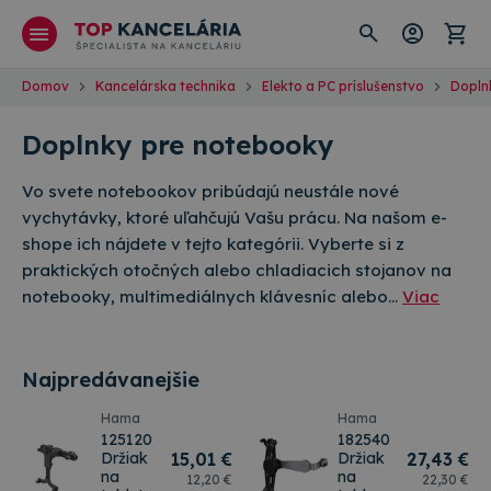
Domov
Kancelárska technika
Elekto a PC príslušenstvo
Dopln
Doplnky pre notebooky
Vo svete notebookov pribúdajú neustále nové
vychytávky, ktoré uľahčujú Vašu prácu. Na našom e-
shope ich nájdete v tejto kategórii. Vyberte si z
praktických otočných alebo chladiacich stojanov na
notebooky, multimediálnych klávesníc alebo…
Viac
Najpredávanejšie
Hama
Hama
125120
182540
Držiak
15
,01 €
Držiak
27
,43 €
na
na
12
,20 €
22
,30 €