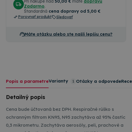
Pri nákupe nad
50,00 €
máte
dopravu
Zadarmo
.
Štandardná
cena dopravy od 5,00 €
Porovnať produkt
Sledovať
Máte otázku alebo ste našli lepšiu cenu?
Varianty
Popis a parametre
Otázky a odpovede
Rece
1
Detailný popis
Cena bude účtovaná bez DPH. Respiračné rúško s
ochranným filtrom KN95, N95 zachytáva až 95% častíc
0,3 mikrometru. Zachytáva aerosóly, peli, prachové a