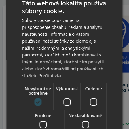
Táto webová lokalita používa
súbory cookie.
Súbory cookie používame na
prispôsobenie obsahu, reklám a analýzu
návštevnosti. Informácie o vašom
používaní našej stránky zdieľame aj s
našimi reklamnými a analytickými
partnermi, ktorí ich môžu kombinovať s
inými informáciami, ktoré ste im poskytli
alebo ktoré zhromaždili pri používaní ich
služieb.
Prečítať viac
I 2989 S Zákaz vstupu
I 2987 S Nevstupuj
Nevyhnutne
Výkonnosť
Cielenie
bez ochranného rúška A5
ochranného rúška 
potrebné
Samolepka A5
Samolepka A5
Funkcie
Neklasifikované
Skladom
Skladom
Možný osobný odber v
predajni
Možný osobný odber v
pre