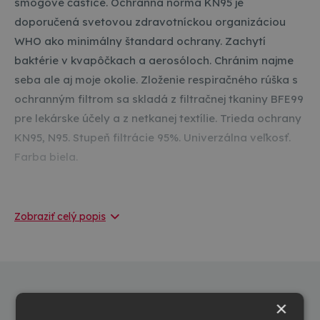
smogové častice. Ochranná norma KN95 je
doporučená svetovou zdravotníckou organizáciou
WHO ako minimálny štandard ochrany. Zachytí
baktérie v kvapôčkach a aerosóloch. Chránim najme
seba ale aj moje okolie. Zloženie respiračného rúška s
ochranným filtrom sa skladá z filtračnej tkaniny BFE99
pre lekárske účely a z netkanej textílie. Trieda ochrany
KN95, N95. Stupeň filtrácie 95%. Univerzálna veľkosť.
Farba biela.
Výrobca / Dovozca / Predajca:
Zobraziť celý popis
TOP OFFICE s.r.o.
Hlavná 922
925 01
Matúškovo
info@topkancelaria.sk
Alternatívne produkty
×