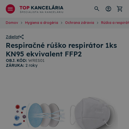
Domov
Hygiena a drogéria
Ochrana zdravia
Rúška a respirá
Zdieľať
Respiračné rúško respirátor 1ks
KN95 ekvivalent FFP2
OBJ. KÓD:
WRES01
ZÁRUKA:
2 roky