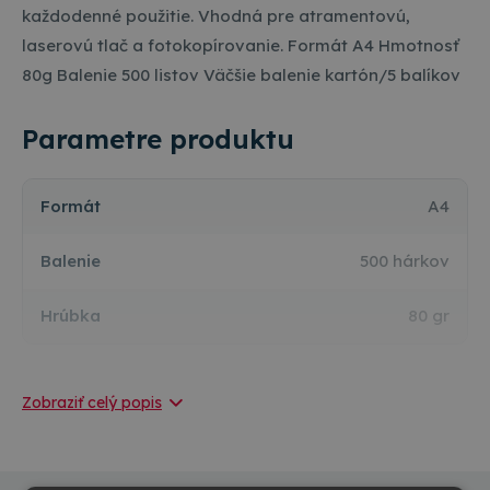
každodenné použitie. Vhodná pre atramentovú,
laserovú tlač a fotokopírovanie. Formát A4 Hmotnosť
80g Balenie 500 listov Väčšie balenie kartón/5 balíkov
Parametre produktu
Formát
A4
Balenie
500 hárkov
Hrúbka
80 gr
Zobraziť celý popis
Výrobca / Dovozca / Predajca:
TOP OFFICE s.r.o.
Hlavná 922
925 01
Matúškovo