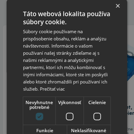
info@topkancelaria.sk
×
Táto webová lokalita používa
Alternatívne produkty
súbory cookie.
Súbory cookie používame na
prispôsobenie obsahu, reklám a analýzu
návštevnosti. Informácie o vašom
používaní našej stránky zdieľame aj s
našimi reklamnými a analytickými
partnermi, ktorí ich môžu kombinovať s
inými informáciami, ktoré ste im poskytli
alebo ktoré zhromaždili pri používaní ich
služieb.
Prečítať viac
Nevyhnutne
Výkonnosť
Cielenie
IQ Economy kancelársky
potrebné
JET Lasser, Inkjet,
papier A4 80g / 50 + 5
kancelársky papie
bal
80g, kvalita A
Výhodný nákup - o 10% lacnejší,
Top A kvalita výnimočne
Funkcie
Neklasifikované
dovoz zdarma. Papier IQ
IQ economy, kvalita B