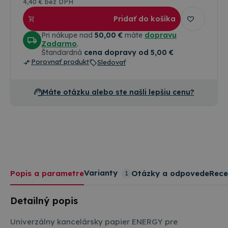
4
,40 €
bez DPH
Pridať do košíka
Pri nákupe nad
50,00 €
máte
dopravu
Zadarmo
.
Štandardná
cena dopravy od 5,00 €
Porovnať produkt
Sledovať
Máte otázku alebo ste našli lepšiu cenu?
Varianty
Popis a parametre
Otázky a odpovede
Rece
1
Detailný popis
Univerzálny kancelársky papier ENERGY pre