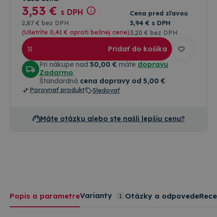
3
,53 €
s DPH
Cena pred zľavou
2
,87 €
bez DPH
3
,94 €
s DPH
(Ušetríte 0
,41 €
oproti bežnej cene)
3
,20 €
bez DPH
Pridať do košíka
Pri nákupe nad
50,00 €
máte
dopravu
Zadarmo
.
Štandardná
cena dopravy od 5,00 €
Porovnať produkt
Sledovať
Máte otázku alebo ste našli lepšiu cenu?
Varianty
Popis a parametre
Otázky a odpovede
Rece
1