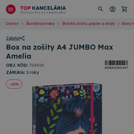
Domov
Školské potreby
Školské zošity, papier a obaly
Boxy n
Zdieľať
Box na zošity A4 JUMBO Max
Amelia
OBJ. KÓD:
706918
8586025942447
ZÁRUKA:
2 roky
-10%