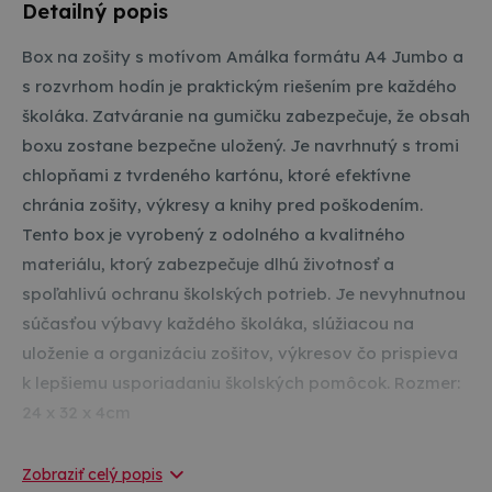
Detailný popis
Box na zošity s motívom Amálka formátu A4 Jumbo a
s rozvrhom hodín je praktickým riešením pre každého
školáka. Zatváranie na gumičku zabezpečuje, že obsah
boxu zostane bezpečne uložený. Je navrhnutý s tromi
chlopňami z tvrdeného kartónu, ktoré efektívne
chránia zošity, výkresy a knihy pred poškodením.
Tento box je vyrobený z odolného a kvalitného
materiálu, ktorý zabezpečuje dlhú životnosť a
spoľahlivú ochranu školských potrieb. Je nevyhnutnou
súčasťou výbavy každého školáka, slúžiacou na
uloženie a organizáciu zošitov, výkresov čo prispieva
k lepšiemu usporiadaniu školských pomôcok. Rozmer:
24 x 32 x 4cm
Zobraziť celý popis