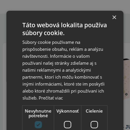
Výrobca / Dovozca / Predajca:
TOP OFFICE s.r.o.
Hlavná 922
×
925 01
Matúškovo
info@topkancelaria.sk
Táto webová lokalita používa
Alternatívne produkty
súbory cookie.
Súbory cookie používame na
prispôsobenie obsahu, reklám a analýzu
návštevnosti. Informácie o vašom
-9%
používaní našej stránky zdieľame aj s
našimi reklamnými a analytickými
partnermi, ktorí ich môžu kombinovať s
inými informáciami, ktoré ste im poskytli
alebo ktoré zhromaždili pri používaní ich
služieb.
Prečítať viac
Nevyhnutne
Výkonnosť
Cielenie
potrebné
oxybag
oxybag
Box na zošity A4 JUMBO
Box na zošity A4 