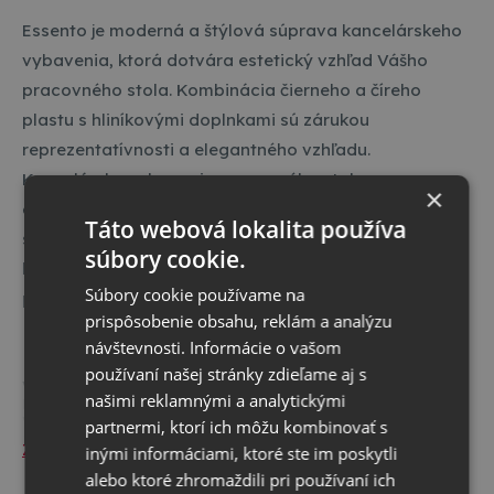
Essento je moderná a štýlová súprava kancelárskeho
vybavenia, ktorá dotvára estetický vzhľad Vášho
pracovného stola. Kombinácia čierneho a číreho
plastu s hliníkovými doplnkami sú zárukou
reprezentatívnosti a elegantného vzhľadu.
Kancelárske vybavenie pracovného stola v
×
exkluzívnom prevedení obsahuje. - 2 ks odkladačov so
Táto webová lokalita používa
stohovacími nástavcami - 1 ks stojan na časopisy - 1
súbory cookie.
ks multifunkčný stojan - 1 ks stolný organizér - 1 ks
Súbory cookie používame na
podložka pod myš
prispôsobenie obsahu, reklám a analýzu
návštevnosti. Informácie o vašom
používaní našej stránky zdieľame aj s
Výrobca / Dovozca / Predajca:
našimi reklamnými a analytickými
ESSELTE,s.r.o.
V Lužích 818
partnermi, ktorí ich môžu kombinovať s
14200
Praha
Zobraziť celý popis
inými informáciami, ktoré ste im poskytli
+420 261 912 720
alebo ktoré zhromaždili pri používaní ich