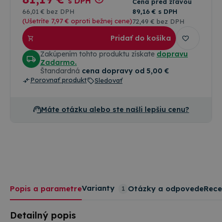
s DPH
Cena pred zľavou
66
,01 €
bez DPH
89
,16 €
s DPH
(Ušetríte 7
,97 €
oproti bežnej cene)
72
,49 €
bez DPH
Pridať do košíka
Zakúpením tohto produktu získate
dopravu
Zadarmo.
Štandardná
cena dopravy od 5,00 €
Porovnať produkt
Sledovať
Máte otázku alebo ste našli lepšiu cenu?
Varianty
Popis a parametre
Otázky a odpovede
Rece
1
Detailný popis