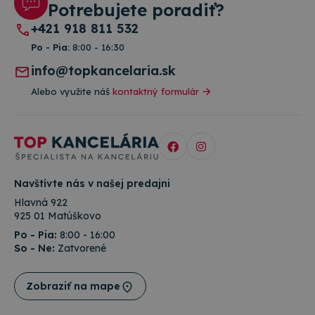
fungo
Potrebujete poradiť?
Google
správ
Privacy Policy
+421 918 811 532
csrfToken
www.topkancelaria.sk
Cookies
Tento
relácie
cooki
Po - Pia:
8:00 - 16:30
spoje
webo
info@topkancelaria.sk
vývoj
platf
Alebo využite náš
kontaktný formulár
Djang
Pytho
navrh
tak, 
chrán
pred
konk
typo
softv
útoku
Navštívte nás v našej predajni
webo
formu
Hlavná 922
925 01 Matúškovo
Po - Pia:
8:00 - 16:00
So - Ne:
Zatvorené
Poskytovateľ
/
Uplynutie
Meno
Popis
Doména
platnosti
Zobraziť na mape
Poskytovateľ
/
Uplynutie
Meno
Popis
rshop_consent
www.topkancelaria.sk
1 rok
Doména
platnosti
Poskytovateľ
/
Uplynutie