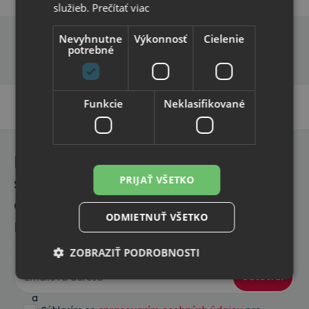
služieb.
Prečítať viac
Nevyhnutne
Výkonnosť
Cielenie
potrebné
Funkcie
Neklasifikované
Prihláste
sa na
PRIJAŤ VŠETKO
odber
ODMIETNUŤ VŠETKO
noviniek
ZOBRAZIŤ PODROBNOSTI
Informácie
o
Odoberať
novinkách
a
Nevyhnutne potrebné
Výkonnosť