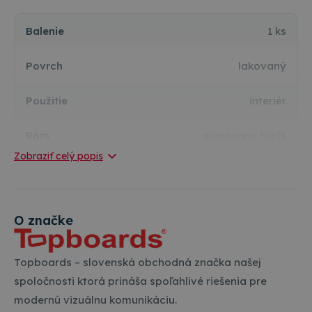
Balenie
1 ks
Povrch
lakovaný
Použitie
interiér
Rám
eloxovaný hliník
Zobraziť celý popis
Výrobca / Dovozca / Predajca:
TOP OFFICE s.r.o.
O značke
Hlavná 922
925 01
Matúškovo
info@topkancelaria.sk
Topboards – slovenská obchodná značka našej
spoločnosti ktorá prináša spoľahlivé riešenia pre
modernú vizuálnu komunikáciu.