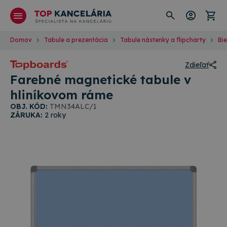
Domov
Tabule a prezentácia
Tabule nástenky a flipcharty
Bi
Zdieľať
Farebné magnetické tabule v
hliníkovom ráme
OBJ. KÓD:
TMN34ALC/1
ZÁRUKA:
2 roky