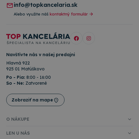
analytické
stránku, a o
info@topkancelaria.sk
prehľady
akejkoľvek
webových
reklame,
Alebo využite náš
kontaktný formulár
stránok.
ktorú
mohol
_ga_W23CYWNTXY
.topkancelaria.sk
1 rok 1
Tento súbor
koncový
mesiac
cookie použí
používateľ
služba Googl
vidieť pred
Analytics na
návštevou
zachovanie
uvedenej
stavu relácie.
webovej
stránky.
Navštívte nás v našej predajni
Hlavná 922
925 01 Matúškovo
Po - Pia:
8:00 - 16:00
So - Ne:
Zatvorené
Zobraziť na mape
O NÁKUPE
LEN U NÁS