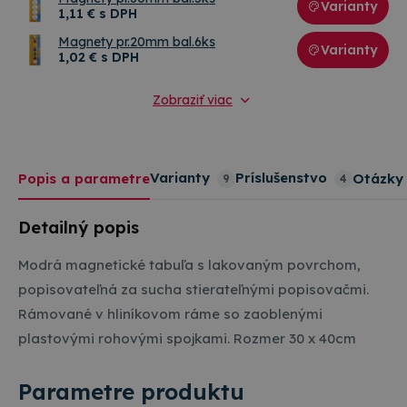
Varianty
1
,11 €
s DPH
Magnety pr.20mm bal.6ks
Varianty
1
,02 €
s DPH
Zobraziť viac
Varianty
Príslušenstvo
Popis a parametre
Otázky
9
4
Detailný popis
Modrá magnetické tabuľa s lakovaným povrchom,
popisovateľná za sucha stierateľnými popisovačmi.
Rámované v hliníkovom ráme so zaoblenými
plastovými rohovými spojkami. Rozmer 30 x 40cm
Parametre produktu