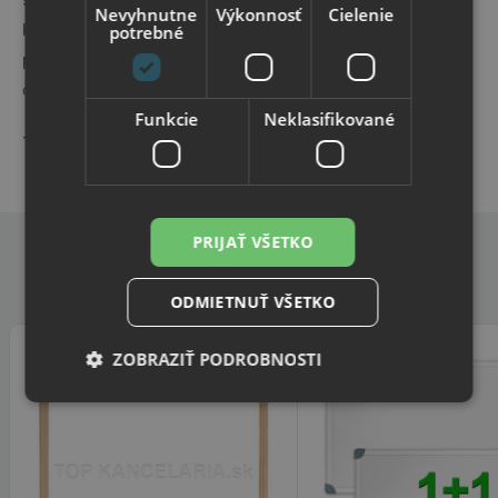
Nevyhnutne
Výkonnosť
Cielenie
k zákazníkom. Topboards predstavuje spojenie
potrebné
praktického využitia a moderného vzhľadu, vďaka
čomu sú naše produkty ideálnou voľbou pre každého.
Funkcie
Neklasifikované
Topboards – keď informácie dávajú zmysel.
PRIJAŤ VŠETKO
Alternatívne produkty
ODMIETNUŤ VŠETKO
ZOBRAZIŤ PODROBNOSTI
-25%
Nevyhnutne potrebné
Výkonnosť
Cielenie
Funkcie
Neklasifikované