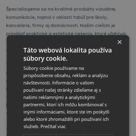
Špecializujeme sa na kvalitné produkty vizuálnej
komunikácie, najmä v oblasti tabúľ pre školy,
kancelárie, firmy aj domácnosti. Naším cieľom je
prinášať praktické a estetické riešenia, ktoré uľahčujú
×
organizáciu informácií, podporujú kreativitu a zvyšujú
Táto webová lokalita používa
efektivitu komunikácie.
súbory cookie.
V ponuke nájdete široký výber tabúľ – od klasických
Súbory cookie používame na
magnetických a popisovateľných modelov až po
prispôsobenie obsahu, reklám a analýzu
moderné sklenené tabule či korkové nástenky.
návštevnosti. Informácie o vašom
Produkty sú navrhnuté s dôrazom na funkčnosť,
používaní našej stránky zdieľame aj s
našimi reklamnými a analytickými
odolnosť a nadčasový dizajn, aby vyhovovali
partnermi, ktorí ich môžu kombinovať s
každodenným potrebám v pracovnom aj
inými informáciami, ktoré ste im poskytli
vzdelávacom prostredí.
alebo ktoré zhromaždili pri používaní ich
služieb.
Prečítať viac
Ako slovenská značka si zakladáme na kvalite
spracovania, spoľahlivosti a profesionálnom prístupe