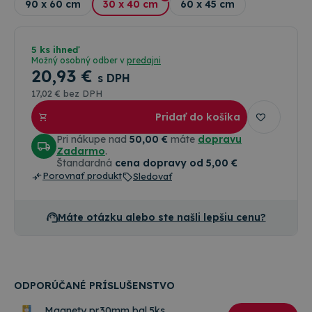
90 x 60 cm
30 x 40 cm
60 x 45 cm
5 ks ihneď
Možný osobný odber v
predajni
20
,93 €
s DPH
17
,02 €
bez DPH
Pridať do košíka
Pri nákupe nad
50,00 €
máte
dopravu
Zadarmo
.
Štandardná
cena dopravy od 5,00 €
Porovnať produkt
Sledovať
Máte otázku alebo ste našli lepšiu cenu?
ODPORÚČANÉ PRÍSLUŠENSTVO
Magnety pr.30mm bal.5ks