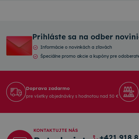
Prihláste sa na odber novin
Informácie o novinkách a zľavách
Špeciálne promo akcie a kupóny pre odoberate
Doprava zadarmo
pre všetky objednávky s hodnotou nad 50 €
KONTAKTUJTE NÁS
+421 918 8