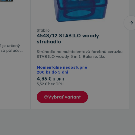
cript.com na
 cookie
ookies Cookie-
vývojovou
tak, aby chránil
Stabilo
 útoku na webové
4548/12 STABILO woody
struhadlo
č je určený
 sú pútače,
Strúhadlo na multitalentovú farebnú ceruzku
Popis
lny na
STABILO woody 3 in 1. Balenie: 1ks
ch akcií a
h a
Momentálne nedostupné
h lístkov, v
200 ks do 5 dní
rsal Analytics - čo
kciách a v
tickej služby
about how the end
4
,33 €
formácií na
s DPH
na odlíšenie
ay have seen before
3
,52 €
bez DPH
nerovaného čísla
eným hrotom
iadavke na stránku
ňuje písať
 reláciách a
va informácie o
Vybrať variant
nok.
koľvek reklame,
ej webovej stránky.
s na zachovanie