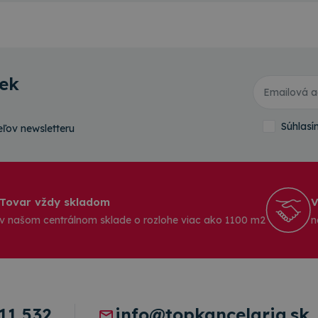
iek
Súhlas
ľov newsletteru
Tovar vždy skladom
V
v našom centrálnom sklade o rozlohe viac ako 1100 m2
n
11 532
info@topkancelaria.sk