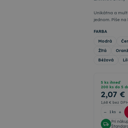
Unikátna a mult
jednom. Píše na 
FARBA
Modrá
Če
Žltá
Oran
Béžová
Li
5 ks ihneď
200 ks do 5 d
2
,07 €
1
,68 €
bez DP
Pri nák
Štandar