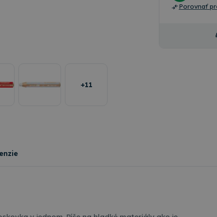
Porovnať pr
+11
enzie
skovka v jednom. Píše na hladké materiály ako je