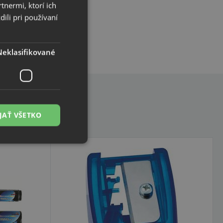
tnermi, ktorí ich
ili pri používaní
Neklasifikované
JAŤ VŠETKO
é
ľa a správa účtu.