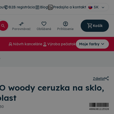
pu
B2B registrácia
Blog
Predajňa a kontakt
SK
Košík
Porovnávač
Obľúbené
Prihlásenie
Návrh kancelárie
Výroba pečiatok
Moje farby
t
Zdieľať
O woody ceruzka na sklo,
plast
50
4006381115520