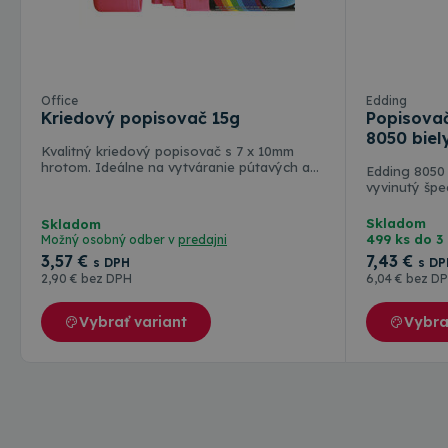
CookieScriptConse
Farebné varianty
csrfToken
Office
Edding
Kriedový popisovač 15g
Popisova
8050 biel
Kvalitný kriedový popisovač s 7 x 10mm
hrotom. Ideálne na vytváranie pútavých a
Edding 8050
Meno
propagačných oznámení. Používa sa v
vyvinutý špe
reštauráciách na písanie jedálnych lístkov, v
pneumatík a
Meno
rshop_consent
Poskytov
obchodoch na informovanie o akciách, v
Je nepostrá
Meno
Skladom
Skladom
Doména
predajniach áut na písanie informácií o
každom pneu
499 ks do 3 
Možný osobný odber v
predajni
RSHOP
_ga
cenách. Možno zmyť vodou, napríklad
Pomocou toh
3
,57 €
IDE
7
,43 €
Google L
tradičnou špongiou. Vybavený klipom na
s DPH
s DP
letnú a zimn
.doublecl
uzávere, ktorý umožňuje pripevnenie na
2
,90 €
bez DPH
6
,04 €
bez D
rýchlo zistít
vrecko alebo notebook.
Okrúhly hrot
Väčšie baleni
_gcl_au
Google L
Vybrať variant
Vybra
.topkance
_ga_W23CYWNTXY