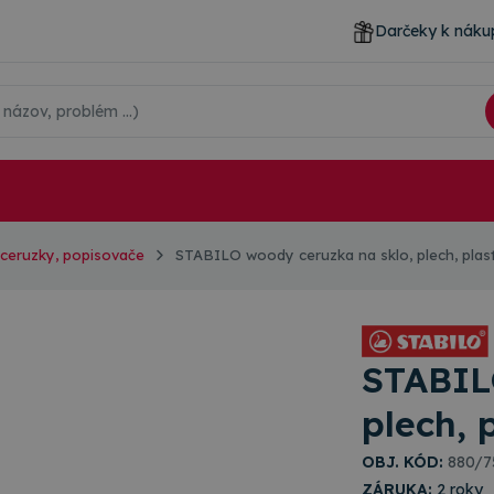
Darčeky k náku
 ceruzky, popisovače
STABILO woody ceruzka na sklo, plech, plas
STABIL
plech, 
OBJ. KÓD:
880/7
ZÁRUKA:
2 roky