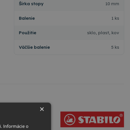
Šírka stopy
10 mm
Balenie
1 ks
Použitie
sklo, plast, kov
Väčšie balenie
5 ks
×
. Informácie o