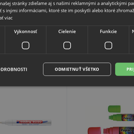
ónov ľudí o niečo farebnejšie a pestrejšie. História holdingu
ašej stránky zdieľame aj s našimi reklamnými a analytickými par
podľa veľmi vysokých štandardov kvality a najväčšia časť
 inými informáciami, ktoré ste im poskytli alebo ktoré zhromažd
rgu a v Českom Krumlove (predovšetkým drevené ceruzky
ať viac
.
Výkonnosť
Cielenie
Funkcie
ODROBNOSTI
ODMIETNUŤ VŠETKO
PRI
Nevyhnutne potrebné
Výkonnosť
Cielenie
Funkcie
Neklasifikovan
súbory cookie umožňujú základné funkcie webovej lokality, ako prihlásenie používate
edá správne používať bez nevyhnutne potrebných súborov cookie.
Poskytovateľ
/
Uplynutie
Popis
Doména
platnosti