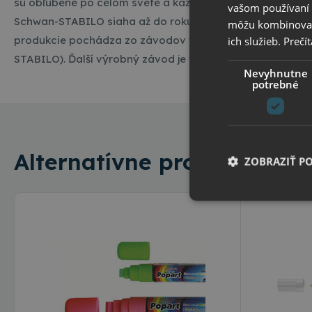
sú obľúbené po celom svete a každý deň urobia životy mili
vašom používaní n
Schwan-STABILO siaha až do roku 1855. Výroba prebieha 
môžu kombinovať s
produkcie pochádza zo závodov v nemeckom Weissenbu
ich služieb.
Prečít
STABILO). Ďalší výrobný závod je v Malajzii v Johor Bahru
Nevyhnutne
potrebné
Alternatívne produkty
ZOBRAZIŤ P
Nevyhnutne potrebné 
Webová lokalita sa n
Meno