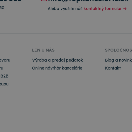
:30
Alebo využite náš
kontaktný formulár
LEN U NÁS
SPOLOČNOS
ovaru
Výroba a predaj pečiatok
Blog a novin
ru
Online návrhár kancelárie
Kontakt
 B2B
kupu