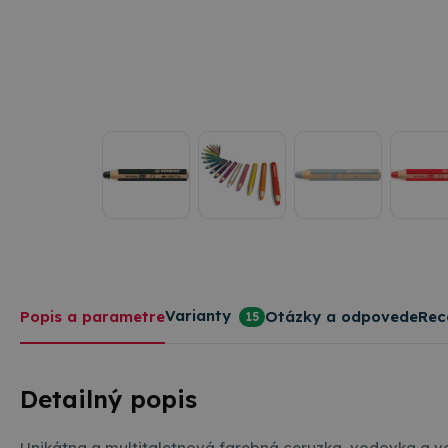
Varianty
Popis a parametre
Otázky a odpovede
Rec
15
Detailný popis
Unikátna a multitaletnová farebná ceruzka, vodovka a vo