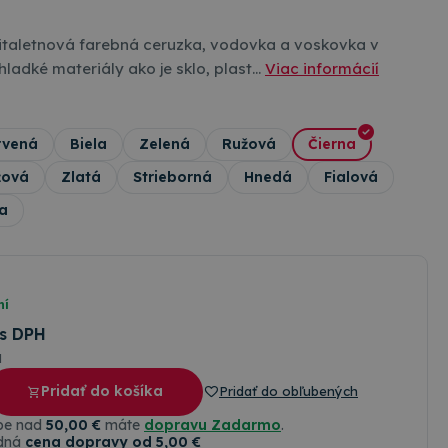
italetnová farebná ceruzka, vodovka a voskovka v
hladké materiály ako je sklo, plast…
Viac informácií
rvená
Biela
Zelená
Ružová
Čierna
žová
Zlatá
Strieborná
Hnedá
Fialová
la
ní
s DPH
H
Pridať do košíka
Pridať do obľubených
upe nad
50,00 €
máte
dopravu Zadarmo
.
dná
cena dopravy od 5,00 €