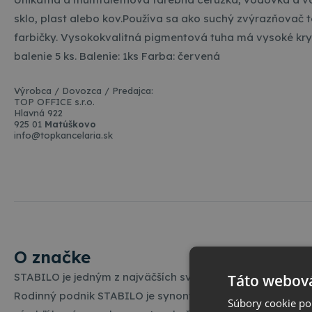
sklo, plast alebo kov.Používa sa ako suchý zvýrazňovač te
farbičky. Vysokokvalitná pigmentová tuha má vysoké kryc
balenie 5 ks. Balenie: 1ks Farba: červená
Výrobca / Dovozca / Predajca:
TOP OFFICE s.r.o.
Hlavná 922
925 01
Matúškovo
info@topkancelaria.sk
O značke
STABILO je jedným z najväčších svetových výrobcov v seg
Táto webová
Rodinný podnik STABILO je synonymom pre nemeckú kvali
Súbory cookie po