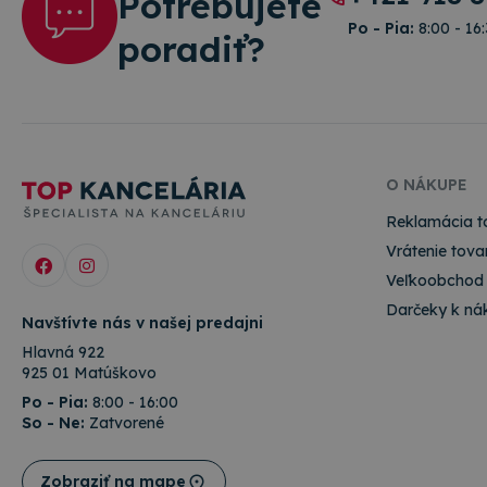
Potrebujete
Po - Pia:
8:00 - 16
poradiť?
O NÁKUPE
Reklamácia t
Vrátenie tova
Veľkoobchod
Darčeky k ná
Navštívte nás v našej predajni
Hlavná 922
925 01 Matúškovo
Po - Pia:
8:00 - 16:00
So - Ne:
Zatvorené
Zobraziť na mape