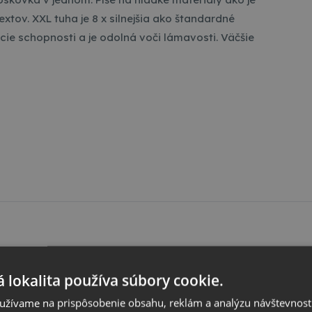
xtov. XXL tuha je 8 x silnejšia ako štandardné
ie schopnosti a je odolná voči lámavosti. Väčšie
mente zvýrazňovačov, kresliacich a písacích potrieb.
 lokalita používa súbory cookie.
tu, výnimočnú paletu farieb a inovácií. Výrobky STABILO
užívame na prispôsobenie obsahu, reklám a analýzu návštevnosti