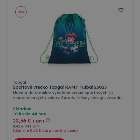
-5%
Topgal
Športové vrecko Topgal RAMY Futbal 25025
Nová a do detailov vyladená verzia sportových (a
nepremokavých) vakov. Spredu krásny design, zozadu
sieťovaný pruh pre lepšiu cirkuláciu vzduchu. A hlavne –
oddelené vrecko na doklady a mobil. ???? Pozrite sa na
Skladom
celú našu ponuku. ????
10 ks do 48 hod
10
,36 €
s DPH
8
,42 €
bez DPH
(Ušetríte 0
,53 €
oproti bežnej cene)