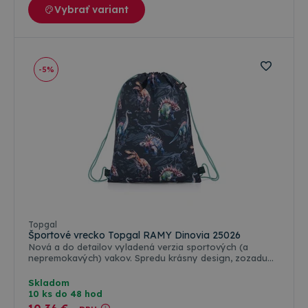
Vybrať variant
-5%
Topgal
Športové vrecko Topgal RAMY Dinovia 25026
Nová a do detailov vyladená verzia sportových (a
nepremokavých) vakov. Spredu krásny design, zozadu
sieťovaný pruh pre lepšiu cirkuláciu vzduchu. A hlavne –
oddelené vrecko na doklady a mobil. ???? Pozrite sa na
Skladom
celú našu ponuku. ????
10 ks do 48 hod