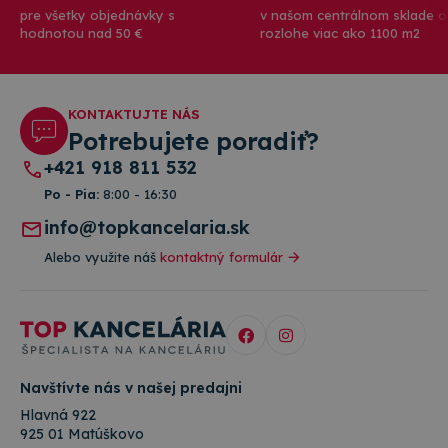
pre všetky objednávky s
v našom centrálnom sklade o
hodnotou nad 50 €
rozlohe viac ako 1100 m2
KONTAKTUJTE NÁS
Potrebujete poradiť?
+421 918 811 532
Po - Pia:
8:00 - 16:30
info@topkancelaria.sk
Alebo využite náš
kontaktný formulár
Navštívte nás v našej predajni
Hlavná 922
925 01 Matúškovo