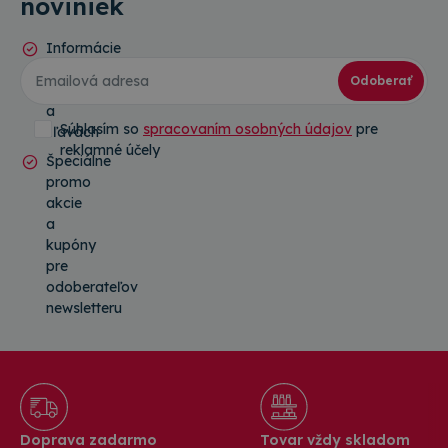
noviniek
Informácie
o
Odoberať
novinkách
a
Súhlasím so
spracovaním osobných údajov
pre
zľavách
reklamné účely
Špeciálne
promo
akcie
a
kupóny
pre
odoberateľov
newsletteru
Doprava zadarmo
Tovar vždy skladom