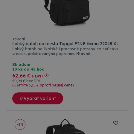
Topgal
Ľahký batoh do mesta Topgal FINE čierna 22048 XL
Ľahký batoh na školské i pracovné potreby so spústou
vreciek, polstrovanými popruhmi.
Hlavná
charakteristika:
tkaný pevný materiál pruhovaná
vnútorná podšívka 15 "palcové polstrovaná vrecko s
Skladom
fleesovou podšívkou dve predné a jedno vnútorné
10 ks do 48 hod
vrecko na zips pevné nepriepustné dno ucho na
62
,66 €
s DPH
prenášanie v ruke a kovové ťaháčiky zväčšený batoh
50
,94 €
bez DPH
FINE s celkovým objemom 27 litrov
(Ušetríte 3
,15 €
oproti bežnej cene)
Vybrať variant
-5%