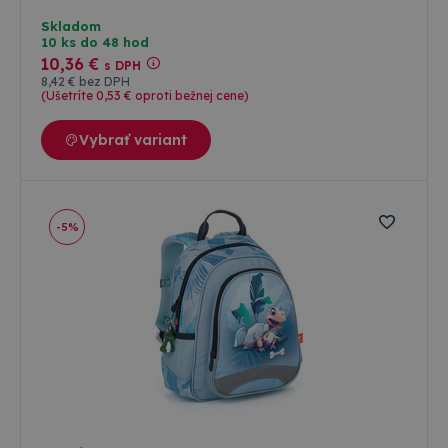
sieťovaný pruh pre lepšiu cirkuláciu vzduchu. A hlavne –
oddelené vrecko na doklady a mobil. ???? Pozrite sa na
Skladom
celú našu ponuku. ????
10 ks do 48 hod
10
,36 €
s DPH
8
,42 €
bez DPH
(Ušetríte 0
,53 €
oproti bežnej cene)
Vybrať variant
-5%