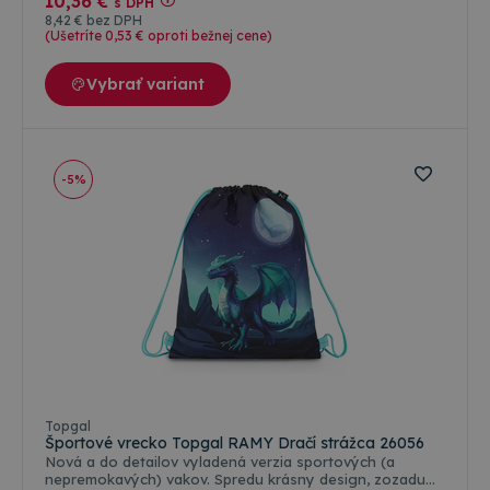
10
,36 €
s DPH
8
,42 €
bez DPH
(Ušetríte 0
,53 €
oproti bežnej cene)
Vybrať variant
-5%
Topgal
Športové vrecko Topgal RAMY Dračí strážca 26056
Nová a do detailov vyladená verzia sportových (a
nepremokavých) vakov. Spredu krásny design, zozadu