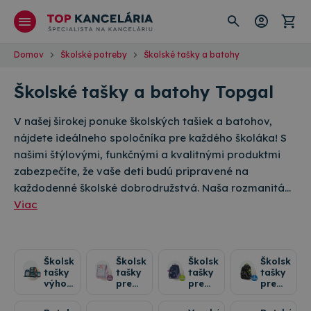
Domov
Školské potreby
Školské tašky a batohy
Školské tašky a batohy Topgal
V našej širokej ponuke školských tašiek a batohov,
nájdete ideálneho spoločníka pre každého školáka! S
našimi štýlovými, funkčnými a kvalitnými produktmi
zabezpečíte, že vaše deti budú pripravené na
každodenné školské dobrodružstvá. Naša rozmanitá…
Viac
Školské
Školské
Školské
Školské
tašky
tašky
tašky
tašky
výhodné
pre
pre
pre
sady
prvákov
prvý
druhý
stupeň
stupeň