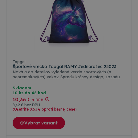
Sada:
aktovka,
vrecko
na
prezuvky
a
peračník.
Topgal
Športové vrecko Topgal RAMY Jednorožec 25023
Nová a do detailov vyladená verzia sportových (a
nepremokavých) vakov. Spredu krásny design, zozadu
sieťovaný pruh pre lepšiu cirkuláciu vzduchu. A hlavne –
oddelené vrecko na doklady a mobil. ???? Pozrite sa na
Skladom
celú našu ponuku. ????
10 ks do 48 hod
10
,36 €
s DPH
8
,42 €
bez DPH
(Ušetríte 0
,53 €
oproti bežnej cene)
Vybrať variant