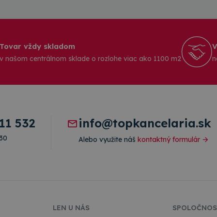
Tovar vždy skladom
V
v našom centrálnom sklade o rozlohe viac ako 1100 m2
n
11 532
info@topkancelaria.sk
:30
Alebo využite náš
kontaktný formulár
LEN U NÁS
SPOLOČNOS