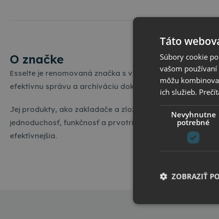
Táto webová
Súbory cookie po
O značke
vašom používaní n
Esselte je renomovaná značka s viac ako storočnou tradíc
môžu kombinovať s
efektívnu správu a archiváciu dokumentov, čím uľahčuje 
ich služieb.
Prečít
Jej produkty, ako zakladače a zložky, sú synonymom spoľa
Nevyhnutne
potrebné
jednoduchosť, funkčnosť a prvotriednu kvalitu, aby kaž
efektívnejšia.
ZOBRAZIŤ P