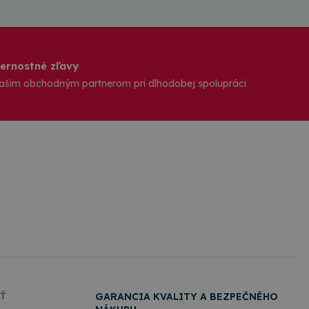
ernostné zľavy
ašim obchodným partnerom pri dlhodobej spolupráci
Ť
GARANCIA KVALITY A BEZPEČNÉHO