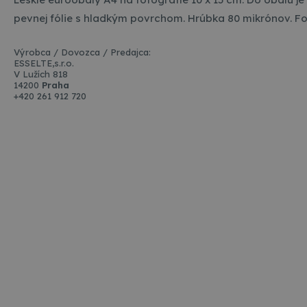
pevnej fólie s hladkým povrchom. Hrúbka 80 mikrónov. Fo
Výrobca / Dovozca / Predajca:
ESSELTE,s.r.o.
V Lužích 818
14200
Praha
+420 261 912 720