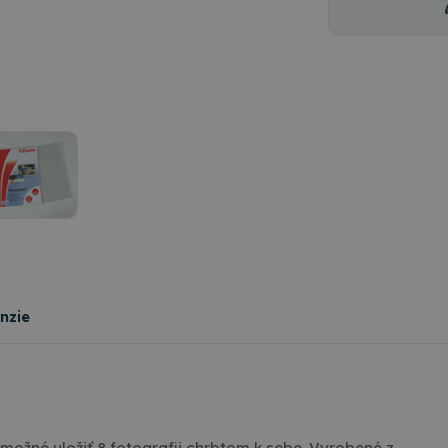
nzie
 možné uložiť 8 fotografii chrbtom k sebe. Vyrobené z