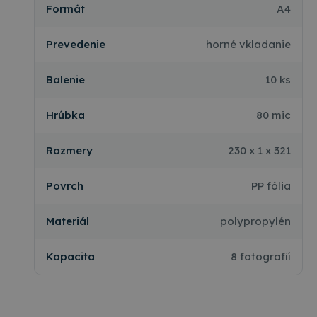
Formát
A4
Prevedenie
horné vkladanie
Balenie
10 ks
Hrúbka
80 mic
Rozmery
230 x 1 x 321
Povrch
PP fólia
Materiál
polypropylén
Kapacita
8 fotografií