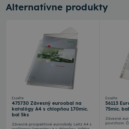
Alternatívne produkty
Nevyhnutne potrebné 
Webová lokalita sa n
Meno
CookieScriptConse
csrfToken
Meno
Meno
rshop_consent
Esselte
Esselte
Poskytov
Meno
475730 Závesný euroobal na
56113 Eur
Doména
RSHOP
_ga
katalógy A4 s chlopňou 170mic.
75mic. ba
IDE
Google L
bal 5ks
.doublecl
Závesné eur
povrchom. Či
Závesné prospektové euroobaly Leitz A4 s
pre lepšiu či
_gcl_au
Google L
rozšírenou kapacitou a s chlopňou. Vďaka