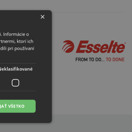
×
. Informácie o
tnermi, ktorí ich
ili pri používaní
Neklasifikované
JAŤ VŠETKO