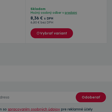
nok.
metalická
pevného materiálu. Balenie obsahuje 6ks
koľvek reklame,
ej webovej stránky.
urpurová
obalov vo farbe ľadová modrá, metalická
Skladom
s na zachovanie
modrá, ružová, žltá, zelená a purpurová.
Možný osobný odber v
predajni
8
,36 €
s DPH
6
,80 €
bez DPH
Vybrať variant
Odoberať
ím so
spracovaním osobných údajov
pre reklamné účely