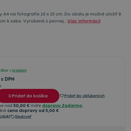
 A4 na fotografie 10 x 15 cm. Do obalu je možné uložiť 8
tom k sebe. Vyrobené z pevnej…
Viac informácií
odber v
predajni
s DPH
H
Pridať do košíka
Pridať do obľubených
upe nad
50,00 €
máte
dopravu Zadarmo
.
dná
cena dopravy od 5,00 €
odukt
Sledovať