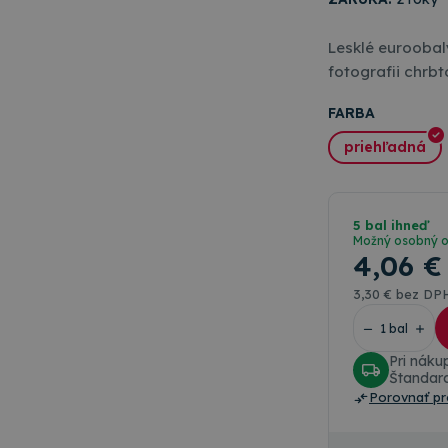
Lesklé euroobaly
fotografii chrb
FARBA
priehľadná
5 bal ihneď
Možný osobný 
4
,06 €
3
,30 €
bez DP
Pri nák
Štandar
Porovnať pr