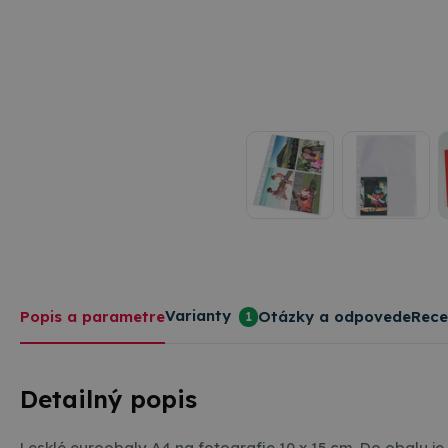
Varianty
Popis a parametre
Otázky a odpovede
Rece
1
Detailný popis
Lesklé euroobaly A4 na fotografie 10 x 15 cm. Do obalu je