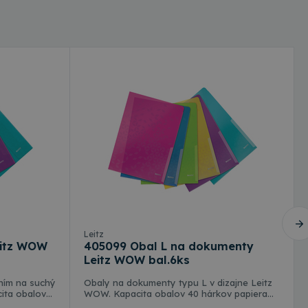
é
ľa a správa účtu.
cript.com na
 cookie
ookies Cookie-
vývojovou
tak, aby chránil
 útoku na webové
Popis
Leitz
eitz WOW
405099 Obal L na dokumenty
rsal Analytics - čo
Leitz WOW bal.6ks
tickej služby
about how the end
na odlíšenie
ay have seen before
ním na suchý
Obaly na dokumenty typu L v dizajne Leitz
nerovaného čísla
cita obalov
WOW. Kapacita obalov 40 hárkov papiera
iadavke na stránku
 reláciách a
obsahuje 6ks
A4. Sú vyrobené extrémne odolného a
va informácie o