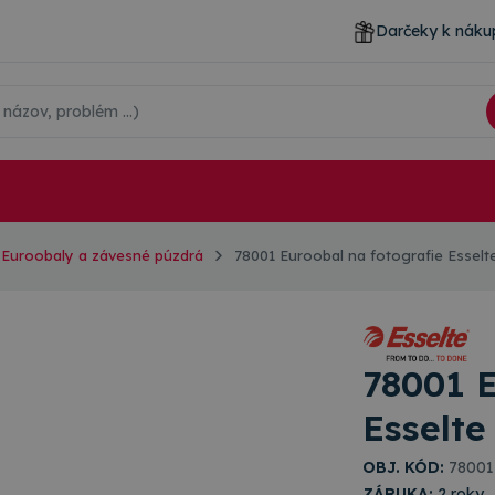
Darčeky k náku
Euroobaly a závesné púzdrá
78001 Euroobal na fotografie Esselte
78001 E
Esselte
OBJ. KÓD:
78001
ZÁRUKA:
2 roky