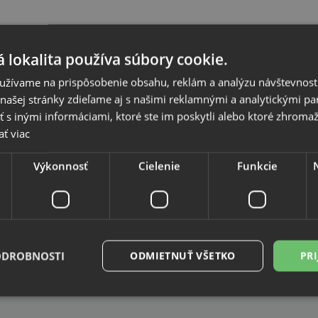
 lokalita používa súbory cookie.
užívame na prispôsobenie obsahu, reklám a analýzu návštevnosti
ašej stránky zdieľame aj s našimi reklamnými a analytickými par
iou v oblasti kancelárskych potrieb. Špecializuje sa na
 inými informáciami, ktoré ste im poskytli alebo ktoré zhromažd
organizáciu v kancelárskom prostredí.
ať viac
hlivosti a efektívneho ukladania. Esselte kladie dôraz na
Výkonnosť
Cielenie
Funkcie
dodenná práca s dokumentmi bola ešte pohodlnejšia a
ODROBNOSTI
ODMIETNUŤ VŠETKO
PRI