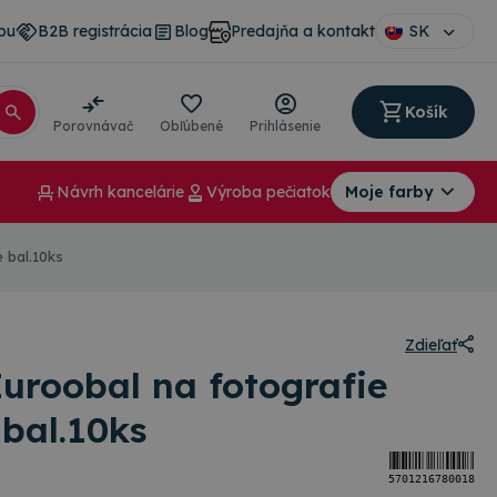
pu
B2B registrácia
Blog
Predajňa a kontakt
SK
Košík
Porovnávač
Obľúbené
Prihlásenie
Návrh kancelárie
Výroba pečiatok
Moje farby
 bal.10ks
Zdieľať
uroobal na fotografie
 bal.10ks
5701216780018